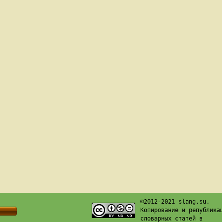
©2012-2021 slang.su.
Копирование и република
словарных статей в