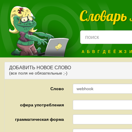
Словарь
А
Б
В
Г
Д
Е
Ё
Ж
З
И
ДОБАВИТЬ НОВОЕ СЛОВО
(все поля не обязательные ;-)
Слово
сфера употребления
грамматическая форма