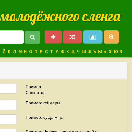
 молодёжного сленга
Й
К
Л
М
Н
О
П
Р
С
Т
У
Ф
Х
Ц
Ч
Ш
Щ
Ъ
Ы
Ь
Э
Ю
Я
Пример:
Спектатор
Пример: геймеры
Пример: сущ., м. р.
Пример: Человек, присутствующий в