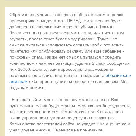
Обратите внимание - все слова в обязательном порядке
просматривает модератор - ПЕРЕД тем как слово будет
добавлено в список и выставлено публично. Так что
бессмысленно пытаться заспамить поля, или писать там
глупости, просто текст будет модерирован. Также нет
смысла пытаться использовать словарь чтобы отомстить
приятелю или опубликовать рекламу или еще забавнее -
поисковый спам. Так же нет смысла пытаться победить
количеством - нам нет разницы, удалить 2 спам сообщения
или 20000. Если вы заинтересовыны в размещении
рекламы своего сайта или товара - пожалуйста
обратитесь к
админам
либо просто купите спонсорство над словом. Мы
рады вам помочь.
Еще важный момент - по поводу матерных слов. Все
ругательные слова будут скрыты. Нередко вообще удалены,
так как в реальности слэнгом не являются. К сожалению
выши упражнения в умении нецензурно выражаться
большенство посетителей сайта не увидит и не оценит, да и
у нас другая миссия. Надеемся на понимание.