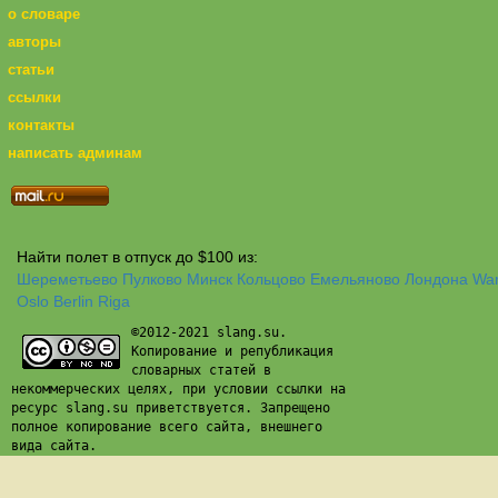
о словаре
авторы
статьи
ссылки
контакты
написать админам
Найти полет в отпуск до $100 из:
Шереметьево
Пулково
Минск
Кольцово
Емельяново
Лондона
Wa
Oslo
Berlin
Riga
©2012-2021 slang.su.
Копирование и републикация
словарных статей в
некоммерческих целях, при условии ссылки на
ресурс slang.su приветствуется. Запрещено
полное копирование всего сайта, внешнего
вида сайта.