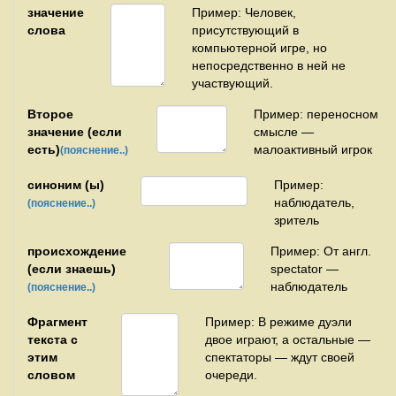
значение
Пример: Человек,
слова
присутствующий в
компьютерной игре, но
непосредственно в ней не
участвующий.
Второе
Пример: переносном
значение (если
смысле —
есть)
малоактивный игрок
(пояснение..)
синоним (ы)
Пример:
наблюдатель,
(пояснение..)
зритель
происхождение
Пример: От англ.
(если знаешь)
spectator —
наблюдатель
(пояснение..)
Фрагмент
Пример: В режиме дуэли
текста с
двое играют, а остальные —
этим
спектаторы — ждут своей
словом
очереди.