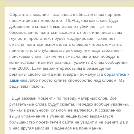
Обратите внимание - все слова в обязательном порядке
просматривает модератор - ПЕРЕД тем как слово будет
добавлено в список и выставлено публично. Так что
бессмысленно пытаться заспамить поля, или писать там
глупости, просто текст будет модерирован. Также нет
смысла пытаться использовать словарь чтобы отомстить
приятелю или опубликовать рекламу или еще забавнее -
поисковый спам. Так же нет смысла пытаться победить
количеством - нам нет разницы, удалить 2 спам сообщения
или 20000. Если вы заинтересовыны в размещении
рекламы своего сайта или товара - пожалуйста
обратитесь к
админам
либо просто купите спонсорство над словом. Мы
рады вам помочь.
Еще важный момент - по поводу матерных слов. Все
ругательные слова будут скрыты. Нередко вообще удалены,
так как в реальности слэнгом не являются. К сожалению
выши упражнения в умении нецензурно выражаться
большенство посетителей сайта не увидит и не оценит, да и
у нас другая миссия. Надеемся на понимание.