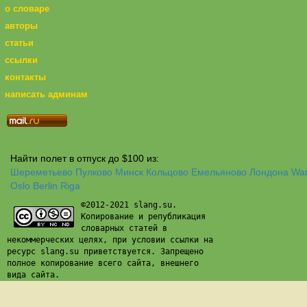
о словаре
авторы
статьи
ссылки
контакты
написать админам
Найти полет в отпуск до $100 из:
Шереметьево
Пулково
Минск
Кольцово
Емельяново
Лондона
Wa
Oslo
Berlin
Riga
©2012-2021 slang.su.
Копирование и републикация
словарных статей в
некоммерческих целях, при условии ссылки на
ресурс slang.su приветствуется. Запрещено
полное копирование всего сайта, внешнего
вида сайта.