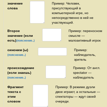
значение
Пример: Человек,
слова
присутствующий в
компьютерной игре, но
непосредственно в ней не
участвующий.
Второе
Пример: переносном
значение (если
смысле —
есть)
малоактивный игрок
(пояснение..)
синоним (ы)
Пример:
наблюдатель,
(пояснение..)
зритель
происхождение
Пример: От англ.
(если знаешь)
spectator —
наблюдатель
(пояснение..)
Фрагмент
Пример: В режиме дуэли
текста с
двое играют, а остальные —
этим
спектаторы — ждут своей
словом
очереди.