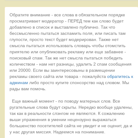
Обратите внимание - все слова в обязательном порядке
просматривает модератор - ПЕРЕД тем как слово будет
добавлено в список и выставлено публично. Так что
бессмысленно пытаться заспамить поля, или писать там
глупости, просто текст будет модерирован. Также нет
смысла пытаться использовать словарь чтобы отомстить
приятелю или опубликовать рекламу или еще забавнее -
поисковый спам. Так же нет смысла пытаться победить
количеством - нам нет разницы, удалить 2 спам сообщения
или 20000. Если вы заинтересовыны в размещении
рекламы своего сайта или товара - пожалуйста
обратитесь к
админам
либо просто купите спонсорство над словом. Мы
рады вам помочь.
Еще важный момент - по поводу матерных слов. Все
ругательные слова будут скрыты. Нередко вообще удалены,
так как в реальности слэнгом не являются. К сожалению
выши упражнения в умении нецензурно выражаться
большенство посетителей сайта не увидит и не оценит, да и
у нас другая миссия. Надеемся на понимание.