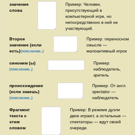
значение
Пример: Человек,
слова
присутствующий в
компьютерной игре, но
непосредственно в ней не
участвующий.
Второе
Пример: переносном
значение (если
смысле —
есть)
малоактивный игрок
(пояснение..)
синоним (ы)
Пример:
наблюдатель,
(пояснение..)
зритель
происхождение
Пример: От англ.
(если знаешь)
spectator —
наблюдатель
(пояснение..)
Фрагмент
Пример: В режиме дуэли
текста с
двое играют, а остальные —
этим
спектаторы — ждут своей
словом
очереди.