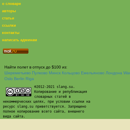
о словаре
авторы
статьи
ссылки
контакты
написать админам
Найти полет в отпуск до $100 из:
Шереметьево
Пулково
Минск
Кольцово
Емельяново
Лондона
Wa
Oslo
Berlin
Riga
©2012-2021 slang.su.
Копирование и републикация
словарных статей в
некоммерческих целях, при условии ссылки на
ресурс slang.su приветствуется. Запрещено
полное копирование всего сайта, внешнего
вида сайта.