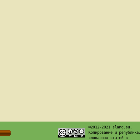
©2012-2021 slang.su.
Копирование и република
словарных статей в