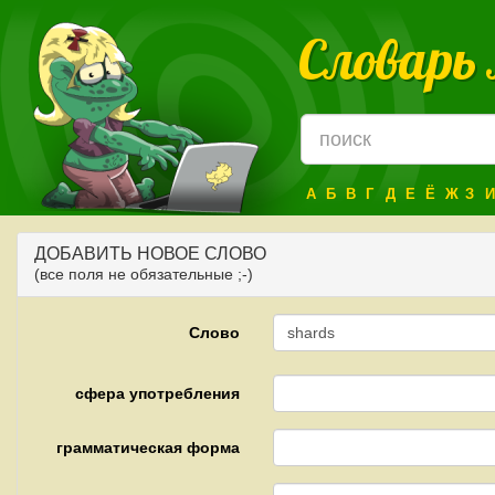
Словарь
А
Б
В
Г
Д
Е
Ё
Ж
З
И
ДОБАВИТЬ НОВОЕ СЛОВО
(все поля не обязательные ;-)
Слово
сфера употребления
грамматическая форма