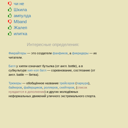
чи не
Шкила
ампулда
Mband
Жалеп
илитка
Интересные определения:
Фикрайтеры
— это создатели
фанфиков
, а
фикридеры
— их
читатели.
Батл
у хиппи означает бутылка (от англ. bottle), а в
субкультуре
хип-хоп
батл
— соревнование, состязание (от
англ. battle — битва).
Трюкеры
— обобщённое название
трейсеров
(
паркура
),
байкеров
,
файерщиков
,
роллеров
,
скейтеров
, (
список
нуждается в дополнении
) и других молодёжных
неформальных движений уличного экстремального спорта.