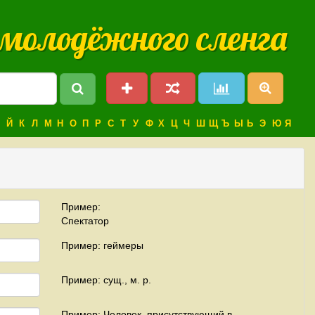
 молодёжного сленга
Й
К
Л
М
Н
О
П
Р
С
Т
У
Ф
Х
Ц
Ч
Ш
Щ
Ъ
Ы
Ь
Э
Ю
Я
Пример:
Спектатор
Пример: геймеры
Пример: сущ., м. р.
Пример: Человек, присутствующий в