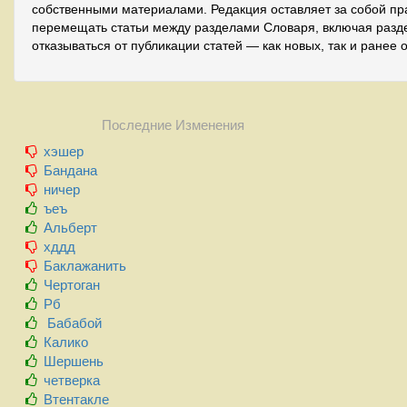
собственными материалами. Редакция оставляет за собой пр
перемещать статьи между разделами Словаря, включая разде
отказываться от публикации статей — как новых, так и ранее 
Последние Изменения
хэшер
Бандана
ничер
ъеъ
Альберт
хддд
Баклажанить
Чертоган
Рб
Бабабой
Калико
Шершень
четверка
Втентакле