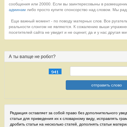
сообщения или 20000. Если вы заинтересовыны в размещении
админам
либо просто купите спонсорство над словом. Мы рад
Еще важный момент - по поводу матерных слов. Все ругатель
реальности слэнгом не являются. К сожалению выши упражне
посетителей сайта не увидит и не оценит, да и у нас другая 
А ты вапще не робот?
Редакция оставляет за собой право без дополнительного уве
статьи для приведения их к словарному виду, исправлять гра
дробить статьи на несколько статей, дополнять статьи матер