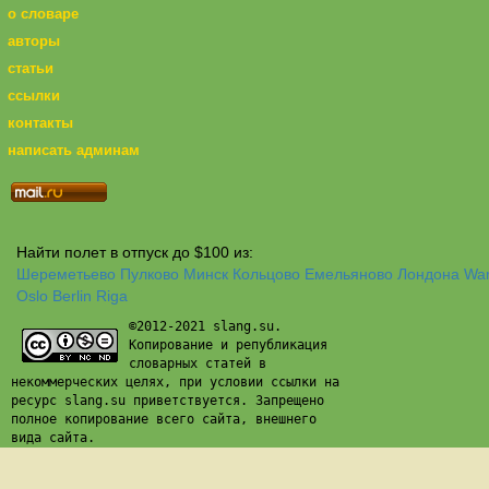
о словаре
авторы
статьи
ссылки
контакты
написать админам
Найти полет в отпуск до $100 из:
Шереметьево
Пулково
Минск
Кольцово
Емельяново
Лондона
Wa
Oslo
Berlin
Riga
©2012-2021 slang.su.
Копирование и републикация
словарных статей в
некоммерческих целях, при условии ссылки на
ресурс slang.su приветствуется. Запрещено
полное копирование всего сайта, внешнего
вида сайта.