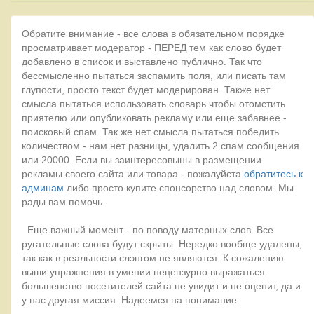
Обратите внимание - все слова в обязательном порядке
просматривает модератор - ПЕРЕД тем как слово будет
добавлено в список и выставлено публично. Так что
бессмысленно пытаться заспамить поля, или писать там
глупости, просто текст будет модерирован. Также нет
смысла пытаться использовать словарь чтобы отомстить
приятелю или опубликовать рекламу или еще забавнее -
поисковый спам. Так же нет смысла пытаться победить
количеством - нам нет разницы, удалить 2 спам сообщения
или 20000. Если вы заинтересовыны в размещении
рекламы своего сайта или товара - пожалуйста
обратитесь к
админам
либо просто купите спонсорство над словом. Мы
рады вам помочь.
Еще важный момент - по поводу матерных слов. Все
ругательные слова будут скрыты. Нередко вообще удалены,
так как в реальности слэнгом не являются. К сожалению
выши упражнения в умении нецензурно выражаться
большенство посетителей сайта не увидит и не оценит, да и
у нас другая миссия. Надеемся на понимание.