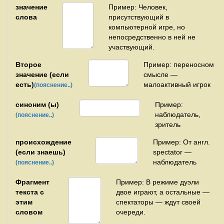
значение
Пример: Человек,
слова
присутствующий в
компьютерной игре, но
непосредственно в ней не
участвующий.
Второе
Пример: переносном
значение (если
смысле —
есть)
малоактивный игрок
(пояснение..)
синоним (ы)
Пример:
наблюдатель,
(пояснение..)
зритель
происхождение
Пример: От англ.
(если знаешь)
spectator —
наблюдатель
(пояснение..)
Фрагмент
Пример: В режиме дуэли
текста с
двое играют, а остальные —
этим
спектаторы — ждут своей
словом
очереди.