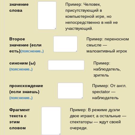
значение
Пример: Человек,
слова
присутствующий в
компьютерной игре, но
непосредственно в ней не
участвующий.
Второе
Пример: переносном
значение (если
смысле —
есть)
малоактивный игрок
(пояснение..)
синоним (ы)
Пример:
наблюдатель,
(пояснение..)
зритель
происхождение
Пример: От англ.
(если знаешь)
spectator —
наблюдатель
(пояснение..)
Фрагмент
Пример: В режиме дуэли
текста с
двое играют, а остальные —
этим
спектаторы — ждут своей
словом
очереди.