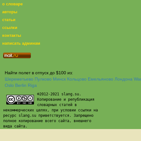
о словаре
авторы
статьи
ссылки
контакты
написать админам
Найти полет в отпуск до $100 из:
Шереметьево
Пулково
Минск
Кольцово
Емельяново
Лондона
Wa
Oslo
Berlin
Riga
©2012-2021 slang.su.
Копирование и републикация
словарных статей в
некоммерческих целях, при условии ссылки на
ресурс slang.su приветствуется. Запрещено
полное копирование всего сайта, внешнего
вида сайта.