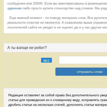
сообщения или 20000. Если вы заинтересовыны в размещении
админам
либо просто купите спонсорство над словом. Мы рад
Еще важный момент - по поводу матерных слов. Все ругатель
реальности слэнгом не являются. К сожалению выши упражне
посетителей сайта не увидит и не оценит, да и у нас другая 
А ты вапще не робот?
Редакция оставляет за собой право без дополнительного уве
статьи для приведения их к словарному виду, исправлять гра
дробить статьи на несколько статей, дополнять статьи матер