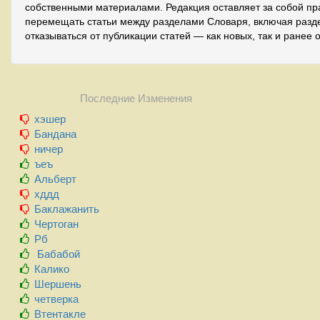
собственными материалами. Редакция оставляет за собой пр
перемещать статьи между разделами Словаря, включая разде
отказываться от публикации статей — как новых, так и ранее 
Последние Изменения
хэшер
Бандана
ничер
ъеъ
Альберт
хддд
Баклажанить
Чертоган
Рб
Бабабой
Калико
Шершень
четверка
Втентакле