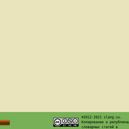
©2012-2021 slang.su.
Копирование и република
словарных статей в