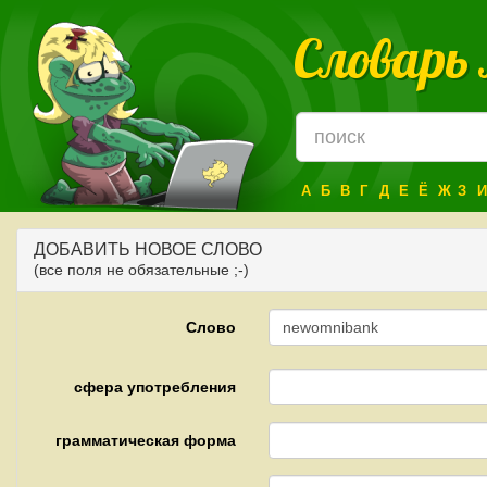
Словарь
А
Б
В
Г
Д
Е
Ё
Ж
З
И
ДОБАВИТЬ НОВОЕ СЛОВО
(все поля не обязательные ;-)
Слово
сфера употребления
грамматическая форма