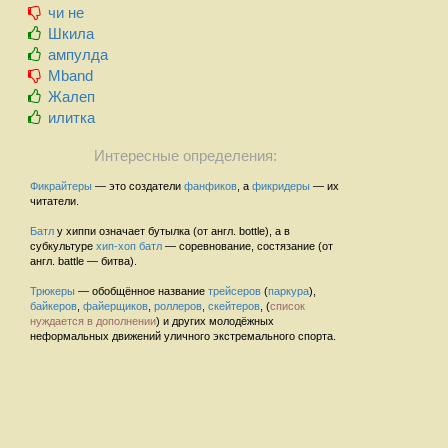
чи не
Шкила
ампулда
Mband
Жалеп
илитка
Интересные определения:
Фикрайтеры
— это создатели
фанфиков
, а
фикридеры
— их
читатели.
Батл
у хиппи означает бутылка (от англ. bottle), а в
субкультуре
хип-хоп
батл
— соревнование, состязание (от
англ. battle — битва).
Трюкеры
— обобщённое название
трейсеров
(
паркура
),
байкеров
,
файерщиков
,
роллеров
,
скейтеров
, (
список
нуждается в дополнении
) и других молодёжных
неформальных движений уличного экстремального спорта.