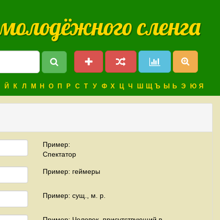
 молодёжного сленга
Й
К
Л
М
Н
О
П
Р
С
Т
У
Ф
Х
Ц
Ч
Ш
Щ
Ъ
Ы
Ь
Э
Ю
Я
Пример:
Спектатор
Пример: геймеры
Пример: сущ., м. р.
Пример: Человек, присутствующий в