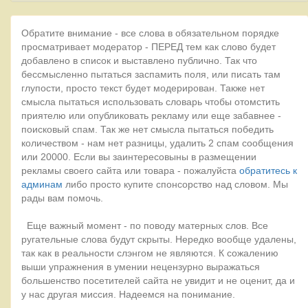
Обратите внимание - все слова в обязательном порядке
просматривает модератор - ПЕРЕД тем как слово будет
добавлено в список и выставлено публично. Так что
бессмысленно пытаться заспамить поля, или писать там
глупости, просто текст будет модерирован. Также нет
смысла пытаться использовать словарь чтобы отомстить
приятелю или опубликовать рекламу или еще забавнее -
поисковый спам. Так же нет смысла пытаться победить
количеством - нам нет разницы, удалить 2 спам сообщения
или 20000. Если вы заинтересовыны в размещении
рекламы своего сайта или товара - пожалуйста
обратитесь к
админам
либо просто купите спонсорство над словом. Мы
рады вам помочь.
Еще важный момент - по поводу матерных слов. Все
ругательные слова будут скрыты. Нередко вообще удалены,
так как в реальности слэнгом не являются. К сожалению
выши упражнения в умении нецензурно выражаться
большенство посетителей сайта не увидит и не оценит, да и
у нас другая миссия. Надеемся на понимание.