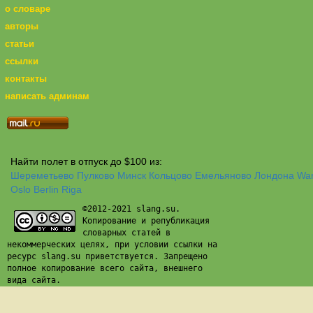
о словаре
авторы
статьи
ссылки
контакты
написать админам
Найти полет в отпуск до $100 из:
Шереметьево
Пулково
Минск
Кольцово
Емельяново
Лондона
Wa
Oslo
Berlin
Riga
©2012-2021 slang.su.
Копирование и републикация
словарных статей в
некоммерческих целях, при условии ссылки на
ресурс slang.su приветствуется. Запрещено
полное копирование всего сайта, внешнего
вида сайта.