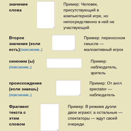
значение
Пример: Человек,
слова
присутствующий в
компьютерной игре, но
непосредственно в ней не
участвующий.
Второе
Пример: переносном
значение (если
смысле —
есть)
малоактивный игрок
(пояснение..)
синоним (ы)
Пример:
наблюдатель,
(пояснение..)
зритель
происхождение
Пример: От англ.
(если знаешь)
spectator —
наблюдатель
(пояснение..)
Фрагмент
Пример: В режиме дуэли
текста с
двое играют, а остальные —
этим
спектаторы — ждут своей
словом
очереди.