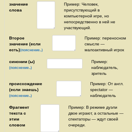
значение
Пример: Человек,
слова
присутствующий в
компьютерной игре, но
непосредственно в ней не
участвующий.
Второе
Пример: переносном
значение (если
смысле —
есть)
малоактивный игрок
(пояснение..)
синоним (ы)
Пример:
наблюдатель,
(пояснение..)
зритель
происхождение
Пример: От англ.
(если знаешь)
spectator —
наблюдатель
(пояснение..)
Фрагмент
Пример: В режиме дуэли
текста с
двое играют, а остальные —
этим
спектаторы — ждут своей
словом
очереди.