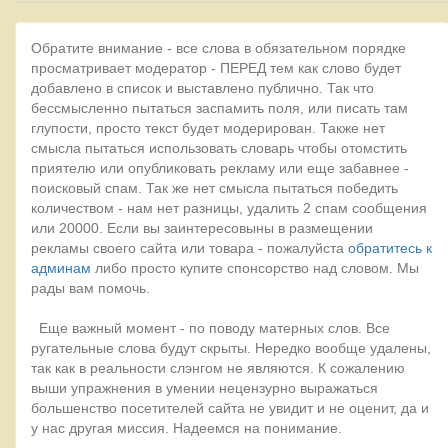
Обратите внимание - все слова в обязательном порядке
просматривает модератор - ПЕРЕД тем как слово будет
добавлено в список и выставлено публично. Так что
бессмысленно пытаться заспамить поля, или писать там
глупости, просто текст будет модерирован. Также нет
смысла пытаться использовать словарь чтобы отомстить
приятелю или опубликовать рекламу или еще забавнее -
поисковый спам. Так же нет смысла пытаться победить
количеством - нам нет разницы, удалить 2 спам сообщения
или 20000. Если вы заинтересовыны в размещении
рекламы своего сайта или товара - пожалуйста
обратитесь к
админам
либо просто купите спонсорство над словом. Мы
рады вам помочь.
Еще важный момент - по поводу матерных слов. Все
ругательные слова будут скрыты. Нередко вообще удалены,
так как в реальности слэнгом не являются. К сожалению
выши упражнения в умении нецензурно выражаться
большенство посетителей сайта не увидит и не оценит, да и
у нас другая миссия. Надеемся на понимание.