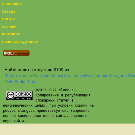
о словаре
авторы
статьи
ссылки
контакты
написать админам
Найти полет в отпуск до $100 из:
Шереметьево
Пулково
Минск
Кольцово
Емельяново
Лондона
Wa
Oslo
Berlin
Riga
©2012-2021 slang.su.
Копирование и републикация
словарных статей в
некоммерческих целях, при условии ссылки на
ресурс slang.su приветствуется. Запрещено
полное копирование всего сайта, внешнего
вида сайта.