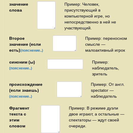
значение
Пример: Человек,
слова
присутствующий в
компьютерной игре, но
непосредственно в ней не
участвующий.
Второе
Пример: переносном
значение (если
смысле —
есть)
малоактивный игрок
(пояснение..)
синоним (ы)
Пример:
наблюдатель,
(пояснение..)
зритель
происхождение
Пример: От англ.
(если знаешь)
spectator —
наблюдатель
(пояснение..)
Фрагмент
Пример: В режиме дуэли
текста с
двое играют, а остальные —
этим
спектаторы — ждут своей
словом
очереди.