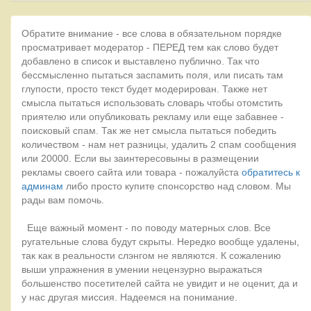
Обратите внимание - все слова в обязательном порядке
просматривает модератор - ПЕРЕД тем как слово будет
добавлено в список и выставлено публично. Так что
бессмысленно пытаться заспамить поля, или писать там
глупости, просто текст будет модерирован. Также нет
смысла пытаться использовать словарь чтобы отомстить
приятелю или опубликовать рекламу или еще забавнее -
поисковый спам. Так же нет смысла пытаться победить
количеством - нам нет разницы, удалить 2 спам сообщения
или 20000. Если вы заинтересовыны в размещении
рекламы своего сайта или товара - пожалуйста
обратитесь к
админам
либо просто купите спонсорство над словом. Мы
рады вам помочь.
Еще важный момент - по поводу матерных слов. Все
ругательные слова будут скрыты. Нередко вообще удалены,
так как в реальности слэнгом не являются. К сожалению
выши упражнения в умении нецензурно выражаться
большенство посетителей сайта не увидит и не оценит, да и
у нас другая миссия. Надеемся на понимание.