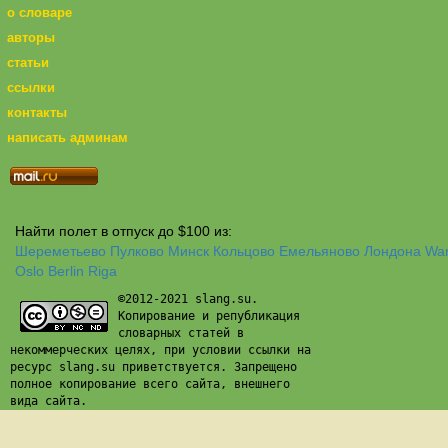
о словаре
авторы
статьи
ссылки
контакты
написать админам
Найти полет в отпуск до $100 из:
Шереметьево
Пулково
Минск
Кольцово
Емельяново
Лондона
Wa
Oslo
Berlin
Riga
©2012-2021 slang.su.
Копирование и републикация
словарных статей в
некоммерческих целях, при условии ссылки на
ресурс slang.su приветствуется. Запрещено
полное копирование всего сайта, внешнего
вида сайта.