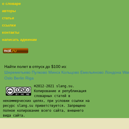
о словаре
авторы
статьи
ссылки
контакты
написать админам
Найти полет в отпуск до $100 из:
Шереметьево
Пулково
Минск
Кольцово
Емельяново
Лондона
Wa
Oslo
Berlin
Riga
©2012-2021 slang.su.
Копирование и републикация
словарных статей в
некоммерческих целях, при условии ссылки на
ресурс slang.su приветствуется. Запрещено
полное копирование всего сайта, внешнего
вида сайта.