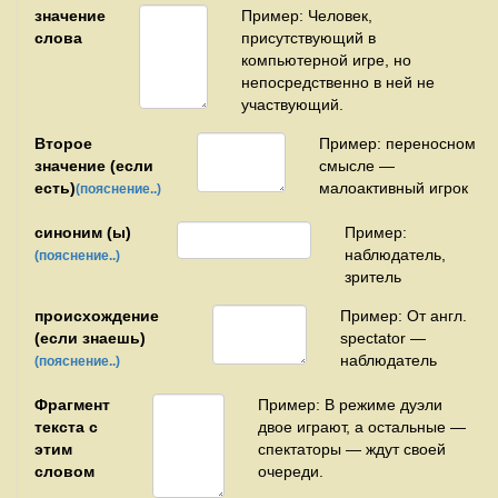
значение
Пример: Человек,
слова
присутствующий в
компьютерной игре, но
непосредственно в ней не
участвующий.
Второе
Пример: переносном
значение (если
смысле —
есть)
малоактивный игрок
(пояснение..)
синоним (ы)
Пример:
наблюдатель,
(пояснение..)
зритель
происхождение
Пример: От англ.
(если знаешь)
spectator —
наблюдатель
(пояснение..)
Фрагмент
Пример: В режиме дуэли
текста с
двое играют, а остальные —
этим
спектаторы — ждут своей
словом
очереди.