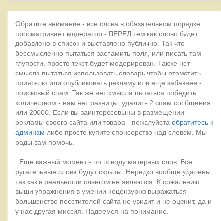
Обратите внимание - все слова в обязательном порядке
просматривает модератор - ПЕРЕД тем как слово будет
добавлено в список и выставлено публично. Так что
бессмысленно пытаться заспамить поля, или писать там
глупости, просто текст будет модерирован. Также нет
смысла пытаться использовать словарь чтобы отомстить
приятелю или опубликовать рекламу или еще забавнее -
поисковый спам. Так же нет смысла пытаться победить
количеством - нам нет разницы, удалить 2 спам сообщения
или 20000. Если вы заинтересовыны в размещении
рекламы своего сайта или товара - пожалуйста
обратитесь к
админам
либо просто купите спонсорство над словом. Мы
рады вам помочь.
Еще важный момент - по поводу матерных слов. Все
ругательные слова будут скрыты. Нередко вообще удалены,
так как в реальности слэнгом не являются. К сожалению
выши упражнения в умении нецензурно выражаться
большенство посетителей сайта не увидит и не оценит, да и
у нас другая миссия. Надеемся на понимание.