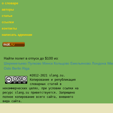
о словаре
авторы
статьи
ссылки
контакты
написать админам
Найти полет в отпуск до $100 из:
Шереметьево
Пулково
Минск
Кольцово
Емельяново
Лондона
Wa
Oslo
Berlin
Riga
©2012-2021 slang.su.
Копирование и републикация
словарных статей в
некоммерческих целях, при условии ссылки на
ресурс slang.su приветствуется. Запрещено
полное копирование всего сайта, внешнего
вида сайта.