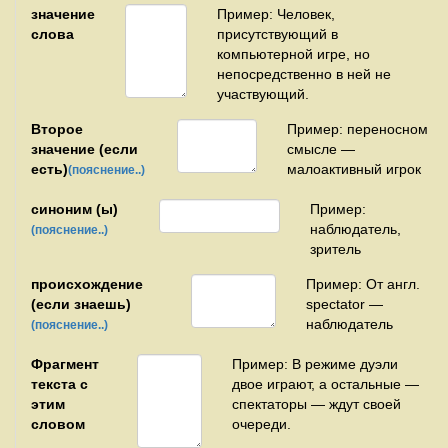
значение
Пример: Человек,
слова
присутствующий в
компьютерной игре, но
непосредственно в ней не
участвующий.
Второе
Пример: переносном
значение (если
смысле —
есть)
малоактивный игрок
(пояснение..)
синоним (ы)
Пример:
наблюдатель,
(пояснение..)
зритель
происхождение
Пример: От англ.
(если знаешь)
spectator —
наблюдатель
(пояснение..)
Фрагмент
Пример: В режиме дуэли
текста с
двое играют, а остальные —
этим
спектаторы — ждут своей
словом
очереди.