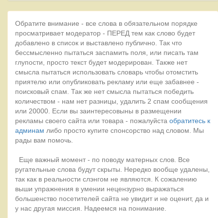
Обратите внимание - все слова в обязательном порядке
просматривает модератор - ПЕРЕД тем как слово будет
добавлено в список и выставлено публично. Так что
бессмысленно пытаться заспамить поля, или писать там
глупости, просто текст будет модерирован. Также нет
смысла пытаться использовать словарь чтобы отомстить
приятелю или опубликовать рекламу или еще забавнее -
поисковый спам. Так же нет смысла пытаться победить
количеством - нам нет разницы, удалить 2 спам сообщения
или 20000. Если вы заинтересовыны в размещении
рекламы своего сайта или товара - пожалуйста
обратитесь к
админам
либо просто купите спонсорство над словом. Мы
рады вам помочь.
Еще важный момент - по поводу матерных слов. Все
ругательные слова будут скрыты. Нередко вообще удалены,
так как в реальности слэнгом не являются. К сожалению
выши упражнения в умении нецензурно выражаться
большенство посетителей сайта не увидит и не оценит, да и
у нас другая миссия. Надеемся на понимание.