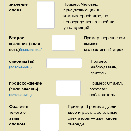
значение
Пример: Человек,
слова
присутствующий в
компьютерной игре, но
непосредственно в ней не
участвующий.
Второе
Пример: переносном
значение (если
смысле —
есть)
малоактивный игрок
(пояснение..)
синоним (ы)
Пример:
наблюдатель,
(пояснение..)
зритель
происхождение
Пример: От англ.
(если знаешь)
spectator —
наблюдатель
(пояснение..)
Фрагмент
Пример: В режиме дуэли
текста с
двое играют, а остальные —
этим
спектаторы — ждут своей
словом
очереди.