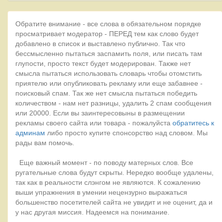
Обратите внимание - все слова в обязательном порядке
просматривает модератор - ПЕРЕД тем как слово будет
добавлено в список и выставлено публично. Так что
бессмысленно пытаться заспамить поля, или писать там
глупости, просто текст будет модерирован. Также нет
смысла пытаться использовать словарь чтобы отомстить
приятелю или опубликовать рекламу или еще забавнее -
поисковый спам. Так же нет смысла пытаться победить
количеством - нам нет разницы, удалить 2 спам сообщения
или 20000. Если вы заинтересовыны в размещении
рекламы своего сайта или товара - пожалуйста
обратитесь к
админам
либо просто купите спонсорство над словом. Мы
рады вам помочь.
Еще важный момент - по поводу матерных слов. Все
ругательные слова будут скрыты. Нередко вообще удалены,
так как в реальности слэнгом не являются. К сожалению
выши упражнения в умении нецензурно выражаться
большенство посетителей сайта не увидит и не оценит, да и
у нас другая миссия. Надеемся на понимание.