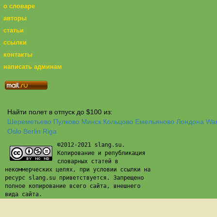
о словаре
авторы
статьи
ссылки
контакты
написать админам
Найти полет в отпуск до $100 из:
Шереметьево
Пулково
Минск
Кольцово
Емельяново
Лондона
Wa
Oslo
Berlin
Riga
©2012-2021 slang.su.
Копирование и републикация
словарных статей в
некоммерческих целях, при условии ссылки на
ресурс slang.su приветствуется. Запрещено
полное копирование всего сайта, внешнего
вида сайта.