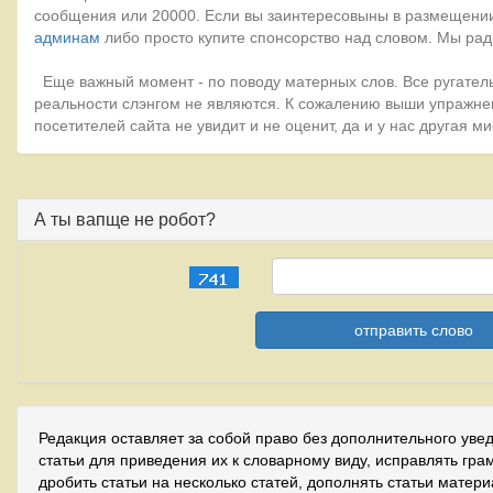
сообщения или 20000. Если вы заинтересовыны в размещении
админам
либо просто купите спонсорство над словом. Мы рад
Еще важный момент - по поводу матерных слов. Все ругатель
реальности слэнгом не являются. К сожалению выши упражне
посетителей сайта не увидит и не оценит, да и у нас другая 
А ты вапще не робот?
Редакция оставляет за собой право без дополнительного уве
статьи для приведения их к словарному виду, исправлять гра
дробить статьи на несколько статей, дополнять статьи матер