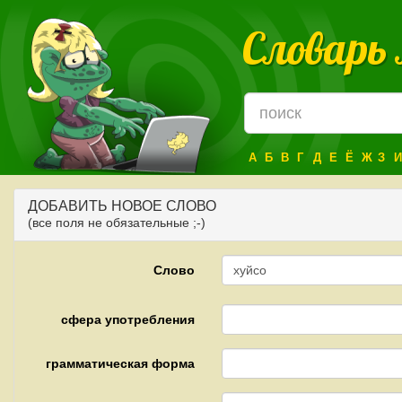
Словарь
А
Б
В
Г
Д
Е
Ё
Ж
З
И
ДОБАВИТЬ НОВОЕ СЛОВО
(все поля не обязательные ;-)
Слово
сфера употребления
грамматическая форма