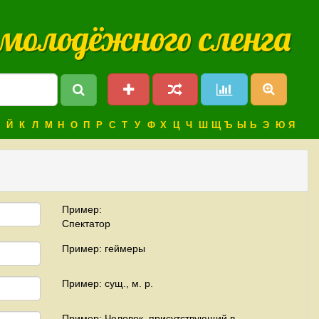
 молодёжного сленга
Й
К
Л
М
Н
О
П
Р
С
Т
У
Ф
Х
Ц
Ч
Ш
Щ
Ъ
Ы
Ь
Э
Ю
Я
Пример:
Спектатор
Пример: геймеры
Пример: сущ., м. р.
Пример: Человек, присутствующий в