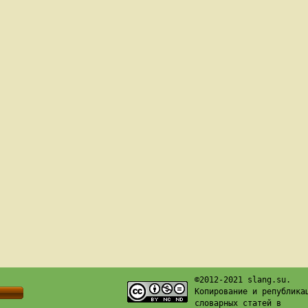
©2012-2021 slang.su.
Копирование и република
словарных статей в