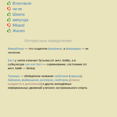
Втентакле
чи не
Шкила
ампулда
Mband
Жалеп
Интересные определения:
Фикрайтеры
— это создатели
фанфиков
, а
фикридеры
— их
читатели.
Батл
у хиппи означает бутылка (от англ. bottle), а в
субкультуре
хип-хоп
батл
— соревнование, состязание (от
англ. battle — битва).
Трюкеры
— обобщённое название
трейсеров
(
паркура
),
байкеров
,
файерщиков
,
роллеров
,
скейтеров
, (
список
нуждается в дополнении
) и других молодёжных
неформальных движений уличного экстремального спорта.