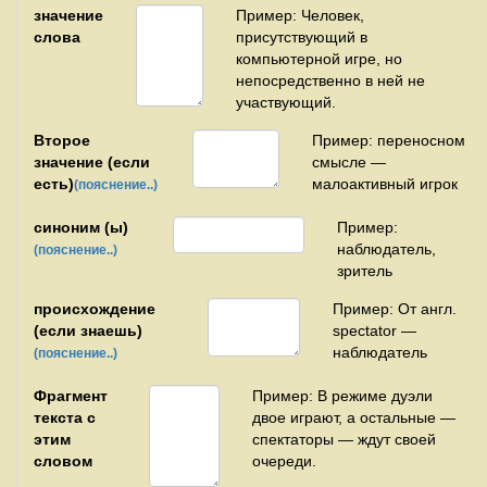
значение
Пример: Человек,
слова
присутствующий в
компьютерной игре, но
непосредственно в ней не
участвующий.
Второе
Пример: переносном
значение (если
смысле —
есть)
малоактивный игрок
(пояснение..)
синоним (ы)
Пример:
наблюдатель,
(пояснение..)
зритель
происхождение
Пример: От англ.
(если знаешь)
spectator —
наблюдатель
(пояснение..)
Фрагмент
Пример: В режиме дуэли
текста с
двое играют, а остальные —
этим
спектаторы — ждут своей
словом
очереди.