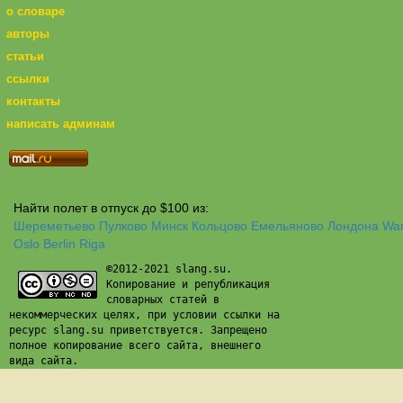
о словаре
авторы
статьи
ссылки
контакты
написать админам
Найти полет в отпуск до $100 из:
Шереметьево
Пулково
Минск
Кольцово
Емельяново
Лондона
Wa
Oslo
Berlin
Riga
©2012-2021 slang.su.
Копирование и републикация
словарных статей в
некоммерческих целях, при условии ссылки на
ресурс slang.su приветствуется. Запрещено
полное копирование всего сайта, внешнего
вида сайта.