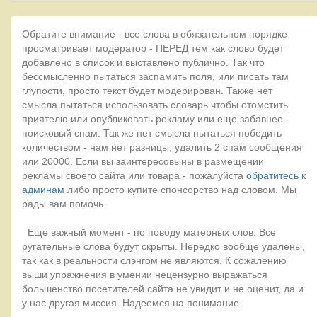
Обратите внимание - все слова в обязательном порядке
просматривает модератор - ПЕРЕД тем как слово будет
добавлено в список и выставлено публично. Так что
бессмысленно пытаться заспамить поля, или писать там
глупости, просто текст будет модерирован. Также нет
смысла пытаться использовать словарь чтобы отомстить
приятелю или опубликовать рекламу или еще забавнее -
поисковый спам. Так же нет смысла пытаться победить
количеством - нам нет разницы, удалить 2 спам сообщения
или 20000. Если вы заинтересовыны в размещении
рекламы своего сайта или товара - пожалуйста
обратитесь к
админам
либо просто купите спонсорство над словом. Мы
рады вам помочь.
Еще важный момент - по поводу матерных слов. Все
ругательные слова будут скрыты. Нередко вообще удалены,
так как в реальности слэнгом не являются. К сожалению
выши упражнения в умении нецензурно выражаться
большенство посетителей сайта не увидит и не оценит, да и
у нас другая миссия. Надеемся на понимание.