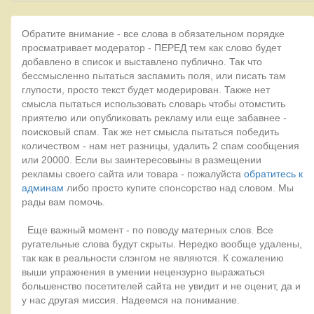
Обратите внимание - все слова в обязательном порядке
просматривает модератор - ПЕРЕД тем как слово будет
добавлено в список и выставлено публично. Так что
бессмысленно пытаться заспамить поля, или писать там
глупости, просто текст будет модерирован. Также нет
смысла пытаться использовать словарь чтобы отомстить
приятелю или опубликовать рекламу или еще забавнее -
поисковый спам. Так же нет смысла пытаться победить
количеством - нам нет разницы, удалить 2 спам сообщения
или 20000. Если вы заинтересовыны в размещении
рекламы своего сайта или товара - пожалуйста
обратитесь к
админам
либо просто купите спонсорство над словом. Мы
рады вам помочь.
Еще важный момент - по поводу матерных слов. Все
ругательные слова будут скрыты. Нередко вообще удалены,
так как в реальности слэнгом не являются. К сожалению
выши упражнения в умении нецензурно выражаться
большенство посетителей сайта не увидит и не оценит, да и
у нас другая миссия. Надеемся на понимание.