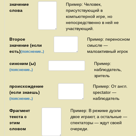
значение
Пример: Человек,
слова
присутствующий в
компьютерной игре, но
непосредственно в ней не
участвующий.
Второе
Пример: переносном
значение (если
смысле —
есть)
малоактивный игрок
(пояснение..)
синоним (ы)
Пример:
наблюдатель,
(пояснение..)
зритель
происхождение
Пример: От англ.
(если знаешь)
spectator —
наблюдатель
(пояснение..)
Фрагмент
Пример: В режиме дуэли
текста с
двое играют, а остальные —
этим
спектаторы — ждут своей
словом
очереди.