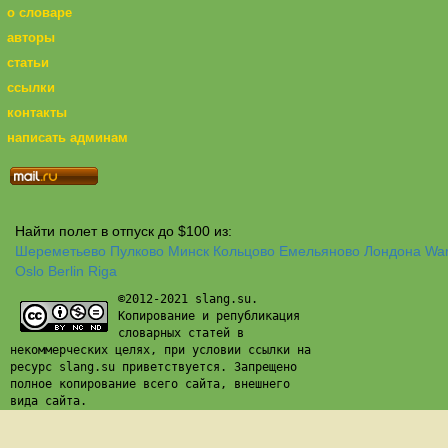
о словаре
авторы
статьи
ссылки
контакты
написать админам
Найти полет в отпуск до $100 из:
Шереметьево
Пулково
Минск
Кольцово
Емельяново
Лондона
Wa
Oslo
Berlin
Riga
©2012-2021 slang.su.
Копирование и републикация
словарных статей в
некоммерческих целях, при условии ссылки на
ресурс slang.su приветствуется. Запрещено
полное копирование всего сайта, внешнего
вида сайта.