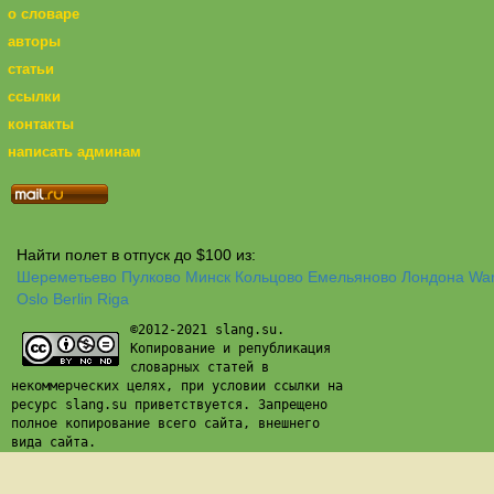
о словаре
авторы
статьи
ссылки
контакты
написать админам
Найти полет в отпуск до $100 из:
Шереметьево
Пулково
Минск
Кольцово
Емельяново
Лондона
Wa
Oslo
Berlin
Riga
©2012-2021 slang.su.
Копирование и републикация
словарных статей в
некоммерческих целях, при условии ссылки на
ресурс slang.su приветствуется. Запрещено
полное копирование всего сайта, внешнего
вида сайта.