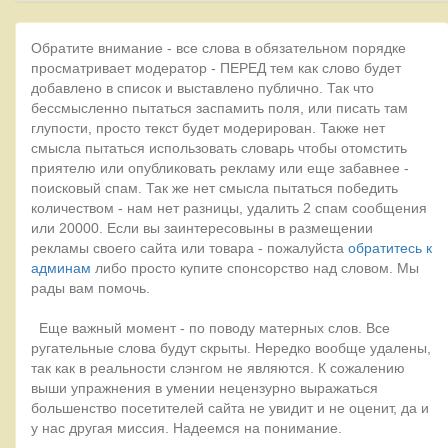
Обратите внимание - все слова в обязательном порядке
просматривает модератор - ПЕРЕД тем как слово будет
добавлено в список и выставлено публично. Так что
бессмысленно пытаться заспамить поля, или писать там
глупости, просто текст будет модерирован. Также нет
смысла пытаться использовать словарь чтобы отомстить
приятелю или опубликовать рекламу или еще забавнее -
поисковый спам. Так же нет смысла пытаться победить
количеством - нам нет разницы, удалить 2 спам сообщения
или 20000. Если вы заинтересовыны в размещении
рекламы своего сайта или товара - пожалуйста
обратитесь к
админам
либо просто купите спонсорство над словом. Мы
рады вам помочь.
Еще важный момент - по поводу матерных слов. Все
ругательные слова будут скрыты. Нередко вообще удалены,
так как в реальности слэнгом не являются. К сожалению
выши упражнения в умении нецензурно выражаться
большенство посетителей сайта не увидит и не оценит, да и
у нас другая миссия. Надеемся на понимание.