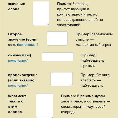
значение
Пример: Человек,
слова
присутствующий в
компьютерной игре, но
непосредственно в ней не
участвующий.
Второе
Пример: переносном
значение (если
смысле —
есть)
малоактивный игрок
(пояснение..)
синоним (ы)
Пример:
наблюдатель,
(пояснение..)
зритель
происхождение
Пример: От англ.
(если знаешь)
spectator —
наблюдатель
(пояснение..)
Фрагмент
Пример: В режиме дуэли
текста с
двое играют, а остальные —
этим
спектаторы — ждут своей
словом
очереди.