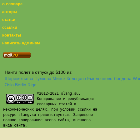
о словаре
авторы
статьи
ссылки
контакты
написать админам
Найти полет в отпуск до $100 из:
Шереметьево
Пулково
Минск
Кольцово
Емельяново
Лондона
Wa
Oslo
Berlin
Riga
©2012-2021 slang.su.
Копирование и републикация
словарных статей в
некоммерческих целях, при условии ссылки на
ресурс slang.su приветствуется. Запрещено
полное копирование всего сайта, внешнего
вида сайта.