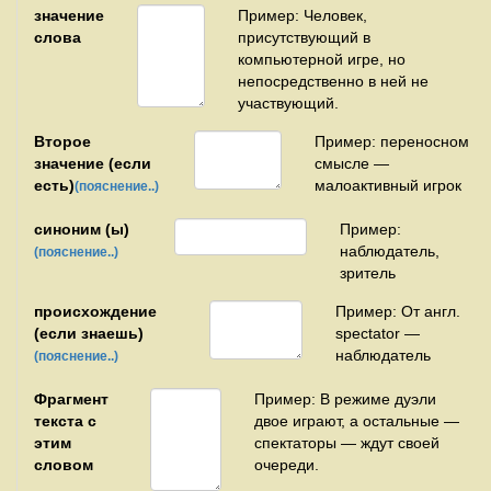
значение
Пример: Человек,
слова
присутствующий в
компьютерной игре, но
непосредственно в ней не
участвующий.
Второе
Пример: переносном
значение (если
смысле —
есть)
малоактивный игрок
(пояснение..)
синоним (ы)
Пример:
наблюдатель,
(пояснение..)
зритель
происхождение
Пример: От англ.
(если знаешь)
spectator —
наблюдатель
(пояснение..)
Фрагмент
Пример: В режиме дуэли
текста с
двое играют, а остальные —
этим
спектаторы — ждут своей
словом
очереди.