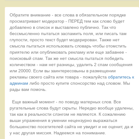
Обратите внимание - все слова в обязательном порядке
просматривает модератор - ПЕРЕД тем как слово будет
добавлено в список и выставлено публично. Так что
бессмысленно пытаться заспамить поля, или писать там
глупости, просто текст будет модерирован. Также нет
смысла пытаться использовать словарь чтобы отомстить
приятелю или опубликовать рекламу или еще забавнее -
поисковый спам. Так же нет смысла пытаться победить
количеством - нам нет разницы, удалить 2 спам сообщения
или 20000. Если вы заинтересовыны в размещении
рекламы своего сайта или товара - пожалуйста
обратитесь к
админам
либо просто купите спонсорство над словом. Мы
рады вам помочь.
Еще важный момент - по поводу матерных слов. Все
ругательные слова будут скрыты. Нередко вообще удалены,
так как в реальности слэнгом не являются. К сожалению
выши упражнения в умении нецензурно выражаться
большенство посетителей сайта не увидит и не оценит, да и
у нас другая миссия. Надеемся на понимание.