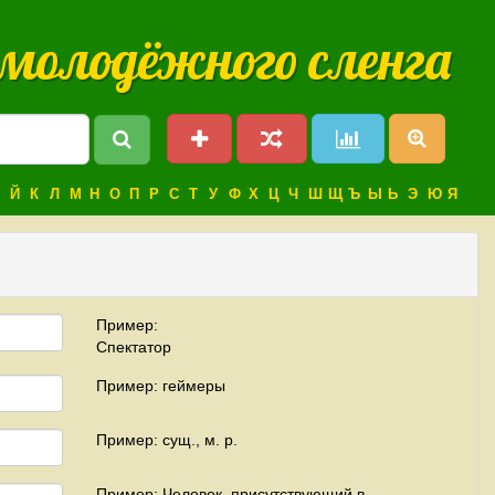
 молодёжного сленга
Й
К
Л
М
Н
О
П
Р
С
Т
У
Ф
Х
Ц
Ч
Ш
Щ
Ъ
Ы
Ь
Э
Ю
Я
Пример:
Спектатор
Пример: геймеры
Пример: сущ., м. р.
Пример: Человек, присутствующий в