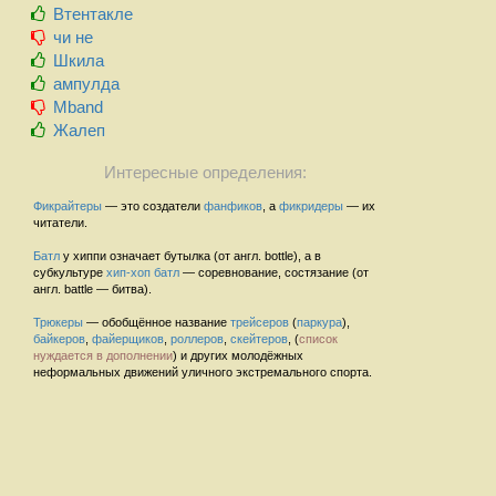
Втентакле
чи не
Шкила
ампулда
Mband
Жалеп
Интересные определения:
Фикрайтеры
— это создатели
фанфиков
, а
фикридеры
— их
читатели.
Батл
у хиппи означает бутылка (от англ. bottle), а в
субкультуре
хип-хоп
батл
— соревнование, состязание (от
англ. battle — битва).
Трюкеры
— обобщённое название
трейсеров
(
паркура
),
байкеров
,
файерщиков
,
роллеров
,
скейтеров
, (
список
нуждается в дополнении
) и других молодёжных
неформальных движений уличного экстремального спорта.