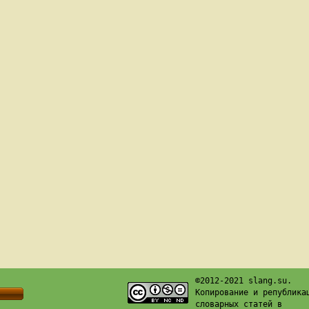
©2012-2021 slang.su.
Копирование и република
словарных статей в