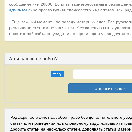
сообщения или 20000. Если вы заинтересовыны в размещении
админам
либо просто купите спонсорство над словом. Мы рад
Еще важный момент - по поводу матерных слов. Все ругатель
реальности слэнгом не являются. К сожалению выши упражне
посетителей сайта не увидит и не оценит, да и у нас другая 
А ты вапще не робот?
Редакция оставляет за собой право без дополнительного уве
статьи для приведения их к словарному виду, исправлять гра
дробить статьи на несколько статей, дополнять статьи матер