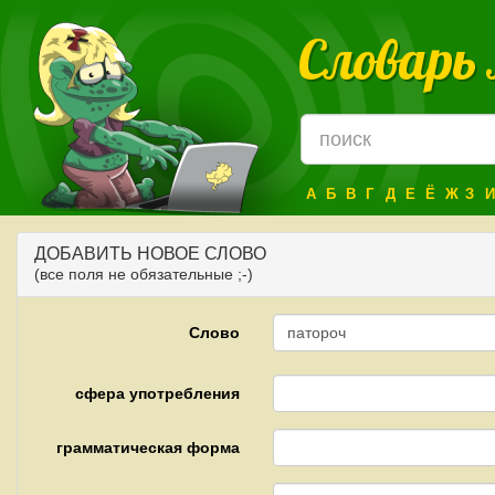
Словарь
А
Б
В
Г
Д
Е
Ё
Ж
З
И
ДОБАВИТЬ НОВОЕ СЛОВО
(все поля не обязательные ;-)
Слово
сфера употребления
грамматическая форма