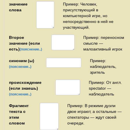
значение
Пример: Человек,
слова
присутствующий в
компьютерной игре, но
непосредственно в ней не
участвующий.
Второе
Пример: переносном
значение (если
смысле —
есть)
малоактивный игрок
(пояснение..)
синоним (ы)
Пример:
наблюдатель,
(пояснение..)
зритель
происхождение
Пример: От англ.
(если знаешь)
spectator —
наблюдатель
(пояснение..)
Фрагмент
Пример: В режиме дуэли
текста с
двое играют, а остальные —
этим
спектаторы — ждут своей
словом
очереди.