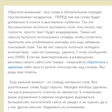
Обратите внимание - все слова в обязательном порядке
просматривает модератор - ПЕРЕД тем как слово будет
добавлено в список и выставлено публично. Так что
бессмысленно пытаться заспамить поля, или писать там
глупости, просто текст будет модерирован. Также нет
смысла пытаться использовать словарь чтобы отомстить
приятелю или опубликовать рекламу или еще забавнее -
поисковый спам. Так же нет смысла пытаться победить
количеством - нам нет разницы, удалить 2 спам сообщения
или 20000. Если вы заинтересовыны в размещении
рекламы своего сайта или товара - пожалуйста
обратитесь к
админам
либо просто купите спонсорство над словом. Мы
рады вам помочь.
Еще важный момент - по поводу матерных слов. Все
ругательные слова будут скрыты. Нередко вообще удалены,
так как в реальности слэнгом не являются. К сожалению
выши упражнения в умении нецензурно выражаться
большенство посетителей сайта не увидит и не оценит, да и
у нас другая миссия. Надеемся на понимание.