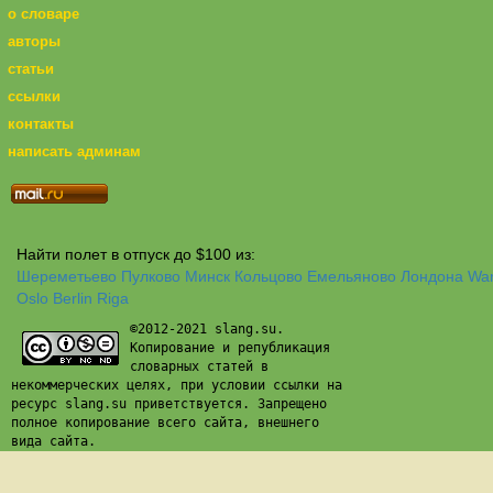
о словаре
авторы
статьи
ссылки
контакты
написать админам
Найти полет в отпуск до $100 из:
Шереметьево
Пулково
Минск
Кольцово
Емельяново
Лондона
Wa
Oslo
Berlin
Riga
©2012-2021 slang.su.
Копирование и републикация
словарных статей в
некоммерческих целях, при условии ссылки на
ресурс slang.su приветствуется. Запрещено
полное копирование всего сайта, внешнего
вида сайта.