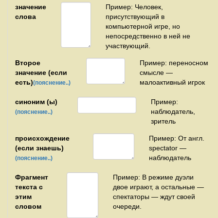
значение
Пример: Человек,
слова
присутствующий в
компьютерной игре, но
непосредственно в ней не
участвующий.
Второе
Пример: переносном
значение (если
смысле —
есть)
малоактивный игрок
(пояснение..)
синоним (ы)
Пример:
наблюдатель,
(пояснение..)
зритель
происхождение
Пример: От англ.
(если знаешь)
spectator —
наблюдатель
(пояснение..)
Фрагмент
Пример: В режиме дуэли
текста с
двое играют, а остальные —
этим
спектаторы — ждут своей
словом
очереди.