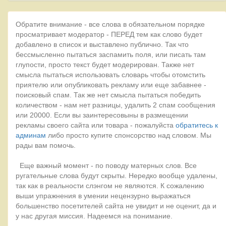
Обратите внимание - все слова в обязательном порядке
просматривает модератор - ПЕРЕД тем как слово будет
добавлено в список и выставлено публично. Так что
бессмысленно пытаться заспамить поля, или писать там
глупости, просто текст будет модерирован. Также нет
смысла пытаться использовать словарь чтобы отомстить
приятелю или опубликовать рекламу или еще забавнее -
поисковый спам. Так же нет смысла пытаться победить
количеством - нам нет разницы, удалить 2 спам сообщения
или 20000. Если вы заинтересовыны в размещении
рекламы своего сайта или товара - пожалуйста
обратитесь к
админам
либо просто купите спонсорство над словом. Мы
рады вам помочь.
Еще важный момент - по поводу матерных слов. Все
ругательные слова будут скрыты. Нередко вообще удалены,
так как в реальности слэнгом не являются. К сожалению
выши упражнения в умении нецензурно выражаться
большенство посетителей сайта не увидит и не оценит, да и
у нас другая миссия. Надеемся на понимание.