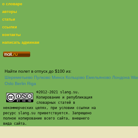
о словаре
авторы
статьи
ссылки
контакты
написать админам
Найти полет в отпуск до $100 из:
Шереметьево
Пулково
Минск
Кольцово
Емельяново
Лондона
Wa
Oslo
Berlin
Riga
©2012-2021 slang.su.
Копирование и републикация
словарных статей в
некоммерческих целях, при условии ссылки на
ресурс slang.su приветствуется. Запрещено
полное копирование всего сайта, внешнего
вида сайта.