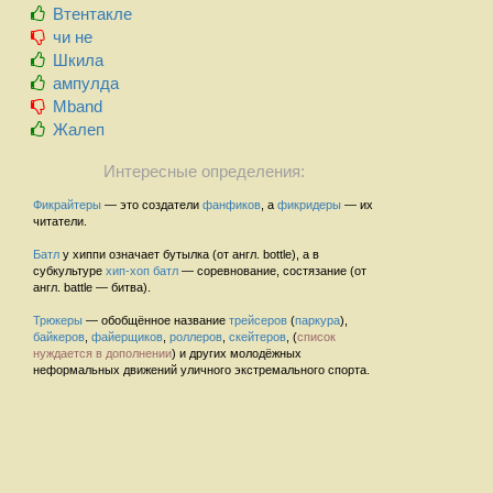
Втентакле
чи не
Шкила
ампулда
Mband
Жалеп
Интересные определения:
Фикрайтеры
— это создатели
фанфиков
, а
фикридеры
— их
читатели.
Батл
у хиппи означает бутылка (от англ. bottle), а в
субкультуре
хип-хоп
батл
— соревнование, состязание (от
англ. battle — битва).
Трюкеры
— обобщённое название
трейсеров
(
паркура
),
байкеров
,
файерщиков
,
роллеров
,
скейтеров
, (
список
нуждается в дополнении
) и других молодёжных
неформальных движений уличного экстремального спорта.