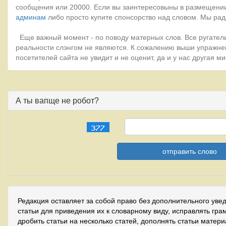
сообщения или 20000. Если вы заинтересовыны в размещении
админам
либо просто купите спонсорство над словом. Мы рад
Еще важный момент - по поводу матерных слов. Все ругатель
реальности слэнгом не являются. К сожалению выши упражне
посетителей сайта не увидит и не оценит, да и у нас другая 
А ты вапще не робот?
Редакция оставляет за собой право без дополнительного уве
статьи для приведения их к словарному виду, исправлять гра
дробить статьи на несколько статей, дополнять статьи матер