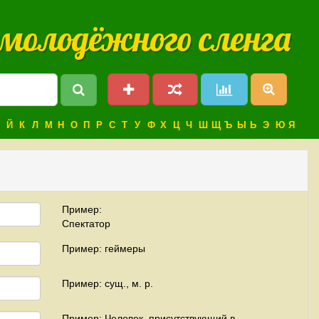
 молодёжного сленга
Й
К
Л
М
Н
О
П
Р
С
Т
У
Ф
Х
Ц
Ч
Ш
Щ
Ъ
Ы
Ь
Э
Ю
Я
Пример:
Спектатор
Пример: геймеры
Пример: сущ., м. р.
Пример: Человек, присутствующий в