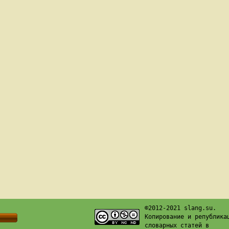
©2012-2021 slang.su.
Копирование и република
словарных статей в