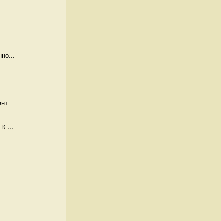
но...
нт...
к ...