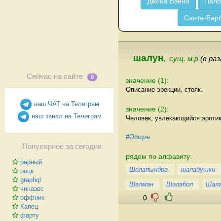
Джона Вэйна
Пало
Санта-Бар
шалун
,
сущ. м.р
(в ра
Сейчас на сайте
0
значение (1):
Описание эрекции, стояк.
наш ЧАТ на Телеграм
значение (2):
наш канал на Телеграм
Человек, увлекающийся эротик
#Общие
Популярное за сегодня
рядом по алфавиту:
рарный
Шалапындра
шалабушки
роцк
graphql
Шалман
Шалабол
Шала
чиназес
0
оффник
Капец
фарту