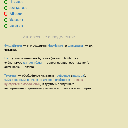
Шкила
ампулда
Mband
Жалеп
илитка
Интересные определения:
Фикрайтеры
— это создатели
фанфиков
, а
фикридеры
— их
читатели.
Батл
у хиппи означает бутылка (от англ. bottle), а в
субкультуре
хип-хоп
батл
— соревнование, состязание (от
англ. battle — битва).
Трюкеры
— обобщённое название
трейсеров
(
паркура
),
байкеров
,
файерщиков
,
роллеров
,
скейтеров
, (
список
нуждается в дополнении
) и других молодёжных
неформальных движений уличного экстремального спорта.