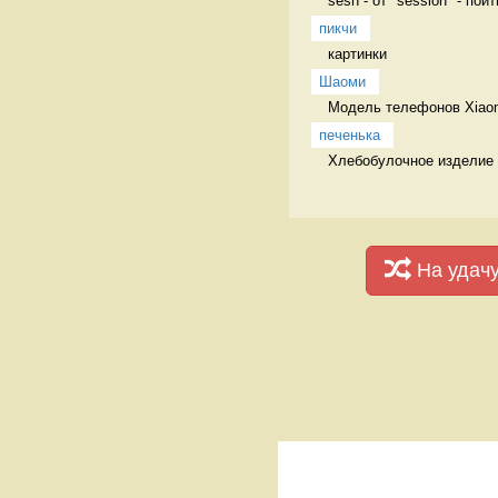
sesh - от "session" - пой
пикчи
картинки 
Шаоми
Модель телефонов Xiaomi
печенька
Хлебобулочное изделие
На удач