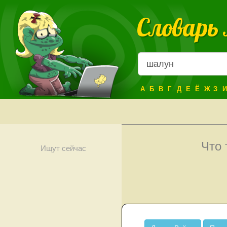
Словарь
А
Б
В
Г
Д
Е
Ё
Ж
З
И
Что
Ищут сейчас