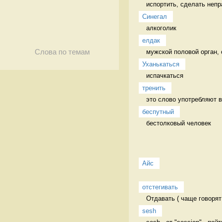
испортить, сделать непр
Синегал
алкоголик 
елдак
мужской половой орган, 
Слова по темам
Уханькаться
испачкаться 
тренить
это слово употребляют в 
беспутный
бестолковый человек 
Айс
отстегивать
Отдавать ( чаще говорят
sesh