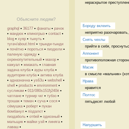
нераскрытое преступлен
Обьясните людям?
Бороду вклеить 
graphql
•
36177
•
фанаты
•
рачок
неприятно разочаровать,
•
мандюк
•
кпиногрыз
•
contact
•
blog
•
хуяр
•
тынуть
•
Снять чехлы
тугач/about.html
•
трынди-тынди
прийти в себя, проснуть
•
почётно
•
пороться
•
пиздюли
•
Аппонент
паленую одежду
•
охренопутительный
•
махор
•
противоположная сторона
кажуал
•
жмакать
•
главная
Масик
задача клуба
•
ауры клуба
•
в смысле «мальчик» (хот
аудитории клуба
•
актива клуба
•
адназначна
•
ys63u
•
webshell
•
Нрава
shell
•
products
•
environment
•
нравится 
cусликам
•
011ѓ080ѕ151ђ240ё
•
Полтос
чатлане
•
турнир чкг
•
тубзо
•
трэшак
•
темач
•
суча
•
сося
•
пятьдесят любой 
сёмушка
•
роберт
•
пукан
бомбанул
•
піздалєт
•
пиздаболь
•
отбей
•
одиозный
•
мальщик
•
майки уэй
•
линяга
•
Напуршить
лаваш
•