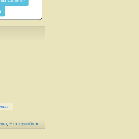
лм-Спрингс
ч
упонь
лка
,
Екатеринбург