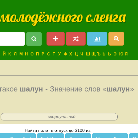
 молодёжного сленга
Й
К
Л
М
Н
О
П
Р
С
Т
У
Ф
Х
Ц
Ч
Ш
Щ
Ъ
Ы
Ь
Э
Ю
Я
 такое
шалун
- Значение слов «
шалун
»
свернуть всё
Найти полет в отпуск до $100 из: