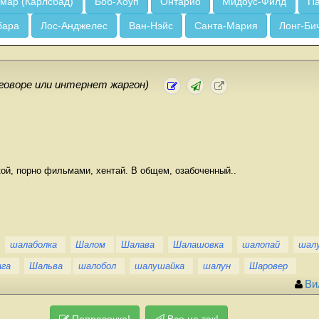
мар (Карлсбад)
Боб-Хоуп
Онтарио
Мидоус-Филд
Па
бара
Лос-Анджелес
Ван-Нэйс
Санта-Мария
Лонг-Би
зговоре или интернет жаргон)
ой, порно фильмами, хентай. В общем, озабоченный..
шалаболка
Шалом
Шалава
Шалашовка
шалопай
шал
га
Шальва
шалобол
шалушайка
шалун
Шаровер
Ви
Поправочка!
Все не так!