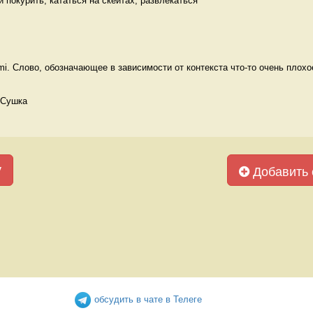
ти покурить, кататься на скейтах, развлекаться 
. Слово, обозначающее в зависимости от контекста что-то очень плохое,
 Сушка
у
Добавить 
обсудить в чате в Телеге