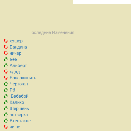
Последние Изменения
хэшер
Бандана
ничер
ъеъ
Альберт
хддд
Баклажанить
Чертоган
Рб
Бабабой
Калико
Шершень
четверка
Втентакле
чи не