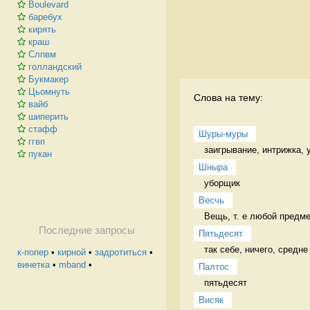
Boulevard
баребух
кирять
краш
Слпвм
голландский
Букмакер
Цьомнуть
Слова на тему:
вайб
шиперить
стафф
Шуры-муры
ггвп
заигрывание, интрижка, 
пукан
Шныра
уборщик 
Весчь
Вещь, т. е любой предме
Последние запросы
Пятьдесят
так себе, ничего, средне
к-попер
•
кирной
•
задротиться
•
винетка
•
mband
•
Палтос
пятьдесят 
Висяк