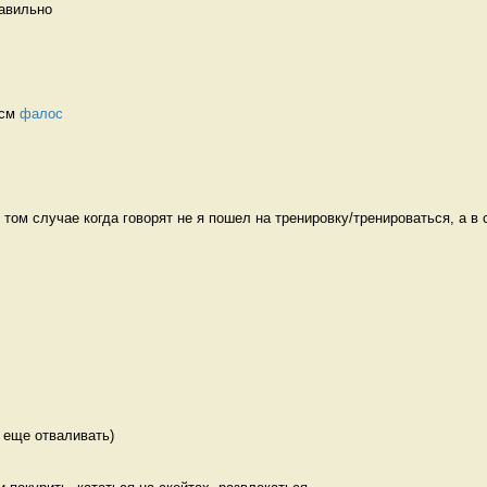
авильно   
см 
фалос
том случае когда говорят не я пошел на тренировку/тренироваться, а в с
 еще отваливать) 