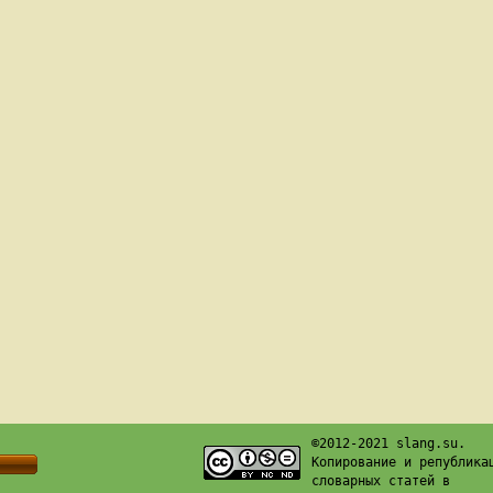
©2012-2021 slang.su.
Копирование и република
словарных статей в