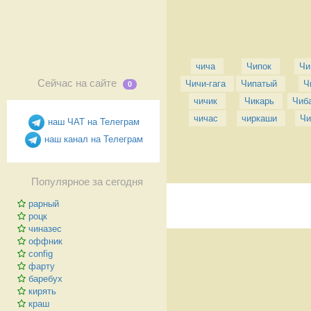
чича
Чипок
Чи
Сейчас на сайте
Чичи-гага
Чипатый
Ч
0
чичик
Чикарь
Чиб
чичас
чиркаши
Чи
наш ЧАТ на Телеграм
наш канал на Телеграм
Популярное за сегодня
рарный
роцк
чиназес
оффник
config
фарту
баребух
кирять
краш