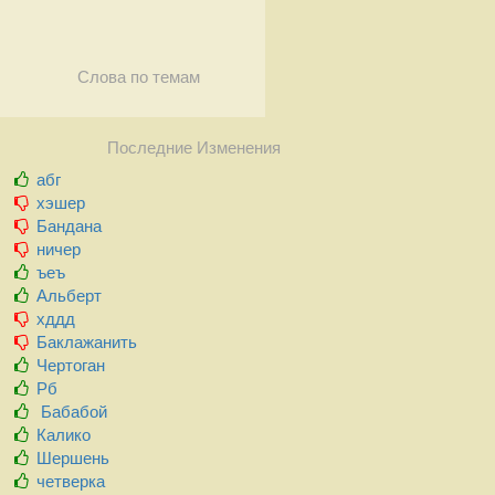
Слова по темам
Последние Изменения
абг
хэшер
Бандана
ничер
ъеъ
Альберт
хддд
Баклажанить
Чертоган
Рб
Бабабой
Калико
Шершень
четверка