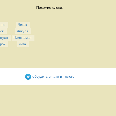
Похожие слова:
 шо
Читак
иж
Чикуля
атуха
Чикет-аман
рок
чита
обсудить в чате в Телеге