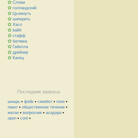
Слпвм
голландский
Цьомнуть
шиперить
Хасл
вайб
стафф
батявка
Габелла
дрейнер
Капец
Последние запросы
шнырь
•
фейк
•
синебот
•
поке
•
пакет
•
общественное течение
•
матан
•
вопросник
•
асадора
•
open
•
cont
•