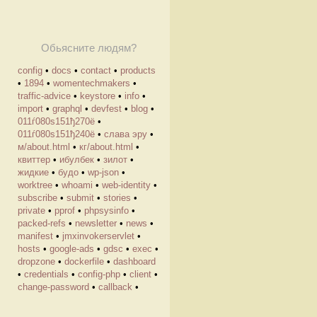
Обьясните людям?
config
•
docs
•
contact
•
products
•
1894
•
womentechmakers
•
traffic-advice
•
keystore
•
info
•
import
•
graphql
•
devfest
•
blog
•
011ѓ080ѕ151ђ270ё
•
011ѓ080ѕ151ђ240ё
•
слава эру
•
м/about.html
•
кг/about.html
•
квиттер
•
ибулбек
•
зилот
•
жидкие
•
будо
•
wp-json
•
worktree
•
whoami
•
web-identity
•
subscribe
•
submit
•
stories
•
private
•
pprof
•
phpsysinfo
•
packed-refs
•
newsletter
•
news
•
manifest
•
jmxinvokerservlet
•
hosts
•
google-ads
•
gdsc
•
exec
•
dropzone
•
dockerfile
•
dashboard
•
credentials
•
config-php
•
client
•
change-password
•
callback
•