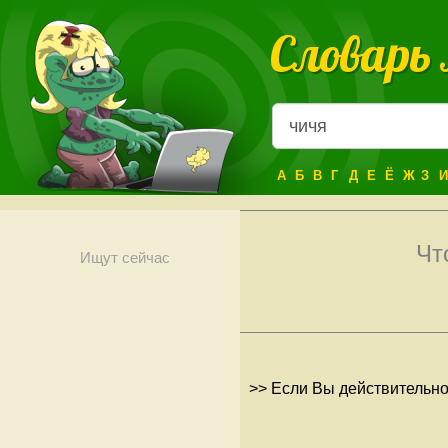
Словарь
А
Б
В
Г
Д
Е
Ё
Ж
З
И
Чт
Ищут сейчас
>> Если Вы действительно