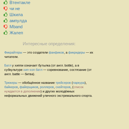
Втентакле
чи не
Шкила
ампулда
Mband
Жалеп
Интересные определения:
Фикрайтеры
— это создатели
фанфиков
, а
фикридеры
— их
читатели.
Батл
у хиппи означает бутылка (от англ. bottle), а в
субкультуре
хип-хоп
батл
— соревнование, состязание (от
англ. battle — битва).
Трюкеры
— обобщённое название
трейсеров
(
паркура
),
байкеров
,
файерщиков
,
роллеров
,
скейтеров
, (
список
нуждается в дополнении
) и других молодёжных
неформальных движений уличного экстремального спорта.