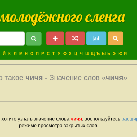
 молодёжного сленга
Й
К
Л
М
Н
О
П
Р
С
Т
У
Ф
Х
Ц
Ч
Ш
Щ
Ъ
Ы
Ь
Э
Ю
Я
о такое
чичя
- Значение слов «
чичя
»
 хотите узнать значение слова
чичя
, воспользуйтесь
расши
режиме просмотра закрытых слов.