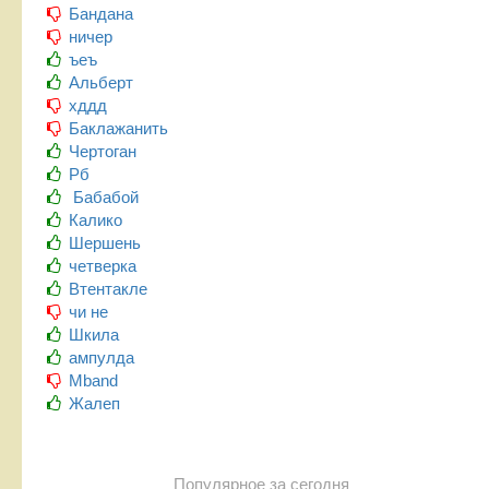
Бандана
ничер
ъеъ
Альберт
хддд
Баклажанить
Чертоган
Рб
Бабабой
Калико
Шершень
четверка
Втентакле
чи не
Шкила
ампулда
Mband
Жалеп
Популярное за сегодня