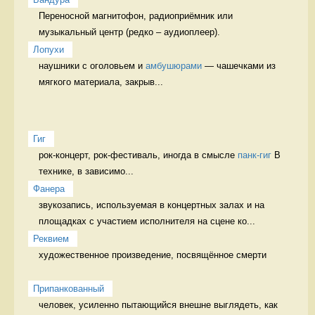
Переносной магнитофон, радиоприёмник или 
музыкальный центр (редко – аудиоплеер). 
Лопухи
наушники с оголовьем и 
амбушюрами
 — чашечками из 
мягкого материала, закрыв...
Гиг
рок-концерт, рок-фестиваль, иногда в смысле 
панк-гиг
 В 
технике, в зависимо...
Фанера
звукозапись, используемая в концертных залах и на 
площадках с участием исполнителя на сцене ко...
Реквием
художественное произведение, посвящённое смерти

Припанкованный
человек, усиленно пытающийся внешне выглядеть, как 