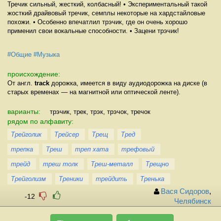
Тречик сильный, жесткий, колбасный! • Экспериментальный такой
жосткий драйвовый тречик, семплы некоторые на хардстайловые
похожи. • Особенно впечатлил трэчик, где он очень хорошо
применил свои вокальные способности. • Зацени трэчик!
#Общие
#Музыка
происхождение:
От англ.
track
дорожка, имеется в виду аудиодорожка на диске (в
старых временах — на магнитной или оптической ленте).
варианты:
трэчик, трек, трэк, трэчок, тречок
рядом по алфавиту:
Трейголик
Трейсер
Трещ
Тред
трепка
Треш
треп хата
трефовый
трейд
треш толк
Треш-металл
Трещно
Трейголизм
Треники
трейдить
Тренька
Вася Сидоров
,
-12
Челябинск