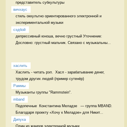
представитель субкультуры 
вичхаус
стиль оккультно ориентированного электронной и 
экспериментальной музыки 
сэдбой
дeпрессивный юноша, вечно грустный Уточнение: 
Дословно: грустный мальчик. Связано с музыкальны...
хаслить
Хаслить - читать рэп.  Хасл - зарабатывание денег, 
трудом других людей (пример сутенёр)
Раммы
Музыканты группы "Rammstein". 
mband
Подопечные  Константина Меладзе   — группа MBAND. 
Благодаря проекту «Хочу к Меладзе» для Никит...
Дипуха
Один из жанров электронной музыки. 