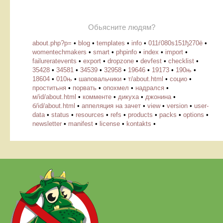
Обьясните людям?
about.php?p=
•
blog
•
templates
•
info
•
011ѓ080ѕ151ђ270ё
•
womentechmakers
•
smart
•
phpinfo
•
index
•
import
•
failureratevents
•
export
•
dropzone
•
devfest
•
checklist
•
35428
•
34581
•
34539
•
32958
•
19646
•
19173
•
190њ
•
18604
•
010њ
•
шаповальчики
•
т/about.html
•
социо
•
проститьня
•
порвать
•
опохмел
•
надрался
•
м/id/about.html
•
комменте
•
дикуха
•
джонина
•
б/id/about.html
•
аппеляция на зачет
•
view
•
version
•
user-
data
•
status
•
resources
•
refs
•
products
•
packs
•
options
•
newsletter
•
manifest
•
license
•
kontakts
•