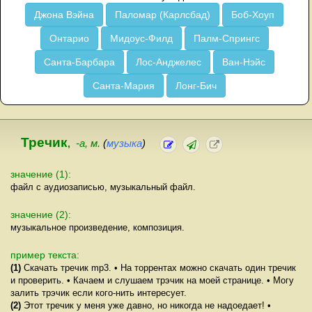
Джона Вэйна
Паломар (Карлсбад)
Боб-Хоуп
Онтарио
Мидоус-Филд
Палм-Спрингс
Санта-Барбара
Лос-Анджелес
Ван-Нэйс
Санта-Мария
Лонг-Бич
Тречик
,
-а, м.
(
музыка
)
значение (1):
файл с аудиозаписью, музыкальный файл.
значение (2):
музыкальное произведение, композиция.
пример текста:
(1)
Скачать тречик mp3. • На торрентах можно скачать один тречик
и проверить. • Качаем и слушаем трэчик на моей странице. • Могу
залить трэчик если кого-нить интересует.
(2)
Этот тречик у меня уже давно, но никогда не надоедает! •