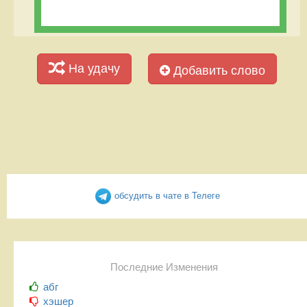
На удачу
Добавить слово
обсудить в чате в Телеге
Последние Изменения
абг
хэшер