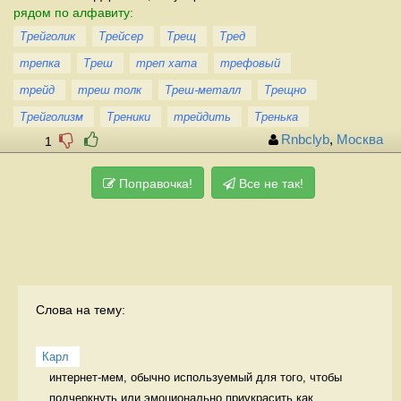
рядом по алфавиту:
Трейголик
Трейсер
Трещ
Тред
трепка
Треш
треп хата
трефовый
трейд
треш толк
Треш-металл
Трещно
Трейголизм
Треники
трейдить
Тренька
Rnbclyb
,
Москва
1
Поправочка!
Все не так!
Слова на тему:
Карл
интернет-мем, обычно используемый для того, чтобы 
подчеркнуть или эмоционально приукрасить как...