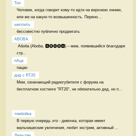
Топ
Человек, когда говорит кому-то идти на верхнюю линию, 
или же на какую-то возвышенность. Перено...
шиллить
бессовестно публично продвигать 
ABOBA
 Абоба (Aboba, 🅰🅑🅞🅑🅰) – мем, появившийся благодаря 
стр...
пАца
пацан 
дид с RT20
Мем, означающий радиогубителя с форума на 
бесплатном хостинге "RT20", не обязательно дед, но п...
томбойка
В первую очередь это - девочка, которая имеет 
мальчишеские увлечения, любит экстрим, активный ...
Двач-тян