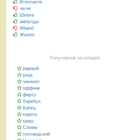
Втентакле
чи не
Шкила
ампулда
Mband
Жалеп
Популярное за сегодня
рарный
роцк
чиназес
оффник
фарту
баребух
Капец
кирять
краш
Слпвм
голландский