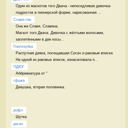
Один из маскотов того Двача - непоседливая девочка-
подросток в пионерской форме, нарисованная ...
Славя-тян
Она же Славя, Славяна.

Маскот того Двача. Девочка с жёлтыми волосами, 
заплетёнными в две косы...
Гнилозубка
Распутная девка, посещавшая Сосач и раковые вписки. 
На одной из раковых вписок, изнасиловала п...
ПДЮГ
Аббревиатура от "
гфшка
Девушка, вторая половинка.  
рофл
Шутка 
регил