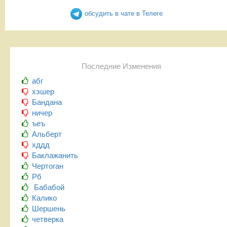
обсудить в чате в Телеге
Последние Изменения
абг
хэшер
Бандана
ничер
ъеъ
Альберт
хддд
Баклажанить
Чертоган
Рб
Бабабой
Калико
Шершень
четверка