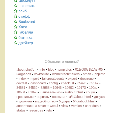
Цьомнуть
шиперить
вайб
стафф
Boulevard
Хасл
Габелла
батявка
дрейнер
Обьясните людям?
about.php?p=
•
info
•
blog
•
templates
•
011ѓ080ѕ151ђ270ё
•
надрался
•
комменте
•
womentechmakers
•
smart
•
phpinfo
•
index
•
import
•
failureratevents
•
export
•
dropzone
•
devfest
•
dashboard
•
config
•
checklist
•
35428
•
35147
•
34581
•
34539
•
32958
•
19646
•
19602
•
19173
•
190њ
•
18604
•
010њ
•
шаповальчики
•
т/about.html
•
социо
•
проститьня
•
порвать
•
опохмел
•
м/id/about.html
•
дикуха
•
джонина
•
видеоблоггер
•
бодяра
•
б/id/about.html
•
аппеляция на зачет
•
webui
•
view
•
version
•
user-data
•
status
•
resources
•
refs
•