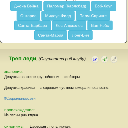
Джона Вэйна
Паломар (Карлсбад)
Боб-Хоуп
Онтарио
Мидоус-Филд
Палм-Спрингс
Санта-Барбара
Лос-Анджелес
Ван-Нэйс
Санта-Мария
Лонг-Бич
Треп леди
,
(Слушатели рнб клубу)
значение:
Девушка на стиле круг общения - скейтеры .
Девушка красивая , с хорошим чуством юмора и пошлостю.
#Социальныесети
происхождение:
Из песни рнб клуба.
синонимы:
Дерзская , популярная.