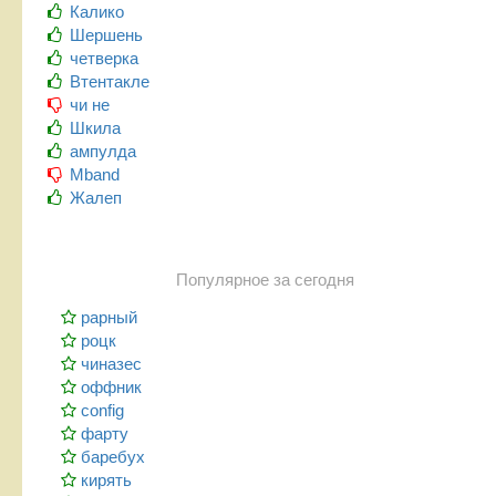
Калико
Шершень
четверка
Втентакле
чи не
Шкила
ампулда
Mband
Жалеп
Популярное за сегодня
рарный
роцк
чиназес
оффник
config
фарту
баребух
кирять