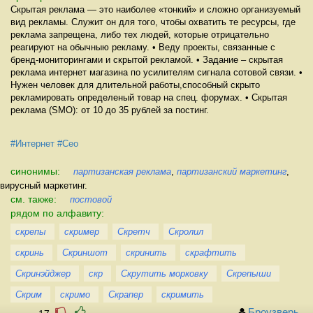
Скрытая реклама — это наиболее «тонкий» и сложно организуемый
вид рекламы. Служит он для того, чтобы охватить те ресурсы, где
реклама запрещена, либо тех людей, которые отрицательно
реагируют на обычныю рекламу. • Веду проекты, связанные с
бренд-мониторингами и скрытой рекламой. • Задание – скрытая
реклама интернет магазина по усилителям сигнала сотовой связи. •
Нужен человек для длительной работы,способный скрыто
рекламировать определеный товар на спец. форумах. • Скрытая
реклама (SMO): от 10 до 35 рублей за постинг.
#Интернет
#Сео
синонимы:
партизанская реклама
,
партизанский маркетинг
,
вирусный маркетинг.
см. также:
постовой
рядом по алфавиту:
скрепы
скример
Скретч
Скролил
скринь
Скриншот
скринить
скрафтить
Скринэйджер
скр
Скрутить морковку
Скрепыши
Скрим
скримо
Скрапер
скримить
Броузверь