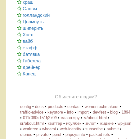
краш
Слпвм
голландский
Цьомнуть
шиперить
Хасл
вайб
стафф
батявка
Габелла
дрейнер
Капец
Обьясните людям?
config
•
docs
•
products
•
contact
•
womentechmakers
•
traffic-advice
•
keystore
•
info
•
import
•
devfest
•
blog
•
1894
•
011ѓ080ѕ151ђ270ё
•
слава эру
•
м/about.html
•
кг/about.html
•
квиттер
•
ибулбек
•
зилот
•
жидкие
•
wp-json
•
worktree
•
whoami
•
web-identity
•
subscribe
•
submit
•
stories
•
private
•
pprof
•
phpsysinfo
•
packed-refs
•