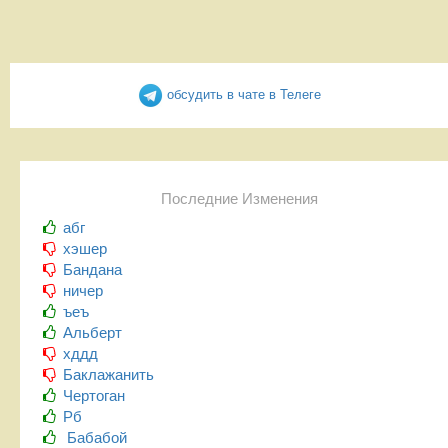
обсудить в чате в Телеге
Последние Изменения
абг
хэшер
Бандана
ничер
ъеъ
Альберт
хддд
Баклажанить
Чертоган
Рб
Бабабой