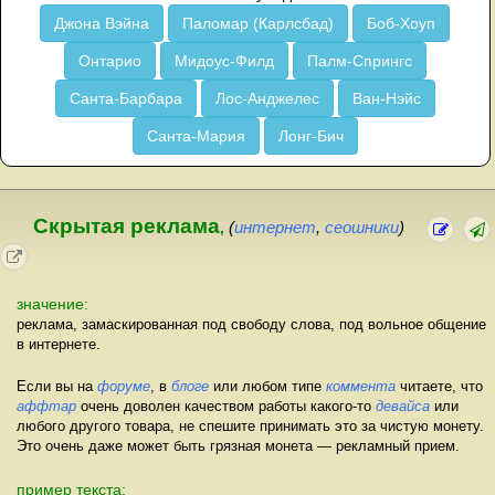
Джона Вэйна
Паломар (Карлсбад)
Боб-Хоуп
Онтарио
Мидоус-Филд
Палм-Спрингс
Санта-Барбара
Лос-Анджелес
Ван-Нэйс
Санта-Мария
Лонг-Бич
Скрытая реклама
,
(
интернет
,
сеошники
)
значение:
реклама, замаскированная под свободу слова, под вольное общение
в интернете.
Если вы на
форуме
, в
блоге
или любом типе
коммента
читаете, что
аффтар
очень доволен качеством работы какого-то
девайса
или
любого другого товара, не спешите принимать это за чистую монету.
Это очень даже может быть грязная монета — рекламный прием.
пример текста: