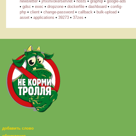
newsletter
•
jmxinvokerservlet
•
hosts
•
graphql
•
google-ads
•
gdsc
•
exec
•
dropzone
•
dockerfile
•
dashboard
•
config-
php
•
client
•
change-password
•
callback
•
bulk-upload
•
asset
•
applications
•
39273
•
37zes
•
добавить слово
обсуждения