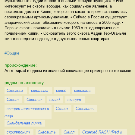
музыкальные студии и просто спальни «сочувствующих». • Нас
интересуют не сквоты вообще, как социальное явление, а
несколько домов в Киеве, которые на какое-то время становились
своеобразными арт-коммуналками. • Сейчас в России существует
анархический сквот, обживание которого началось в 2005 году. •
Первые сквоты появились в начале 1960-х гг. одновременно с
появлением хиппи. • Основатель этого сквота Авдей Тер-Оганьян
жил в соседнем подъезде в двух выселенных квартирах.
#Общие
происхождение:
Англ.
squat
в одном из значений означающее примерно то же самое.
рядом по алфавиту:
Сквозняк
сквалыга
сквод
сквикать
Сквот
Сквончи
сквад
сквирт
сквирт шампанского в
Сквиш
Сквозить
лицо
Скандальная пичка
скриптонит
Сквозить
Скилл
Скинхед RASH (Red &