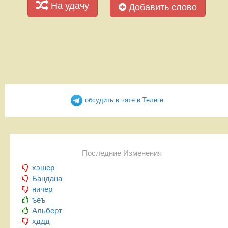
На удачу
Добавить слово
обсудить в чате в Телеге
Последние Изменения
хэшер
Бандана
ничер
ъеъ
Альберт
хддд