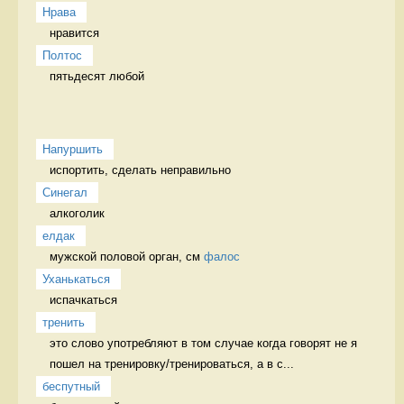
Нрава
нравится 
Полтос
пятьдесят любой 
Напуршить
испортить, сделать неправильно   
Синегал
алкоголик 
елдак
мужской половой орган, см 
фалос
Уханькаться
испачкаться 
тренить
это слово употребляют в том случае когда говорят не я 
пошел на тренировку/тренироваться, а в с...
беспутный