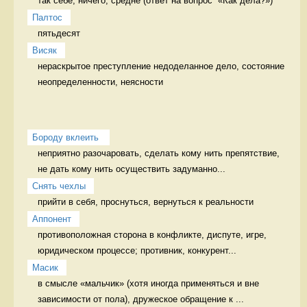
так себе, ничего, средне (ответ на вопрос  «Как дела?») 
Палтос
пятьдесят 
Висяк
нераскрытое преступление недоделанное дело, состояние 
неопределенности, неясности
Бороду вклеить 
неприятно разочаровать, сделать кому нить препятствие, 
не дать кому нить осуществить задуманно...
Снять чехлы
прийти в себя, проснуться, вернуться к реальности 
Аппонент
противоположная сторона в конфликте, диспуте, игре, 
юридическом процессе; противник, конкурент...
Масик
в смысле «мальчик» (хотя иногда применяться и вне 
зависимости от пола), дружеское обращение к ...