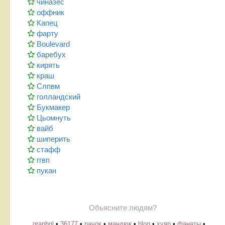
чиназес
оффник
Капец
фарту
Boulevard
баребух
кирять
краш
Слпвм
голландский
Букмакер
Цьомнуть
вайб
шиперить
стафф
ггвп
пукан
Обьясните людям?
graphql
•
36177
•
рачок
•
мандюк
•
blog
•
хуяр
•
фанаты
•