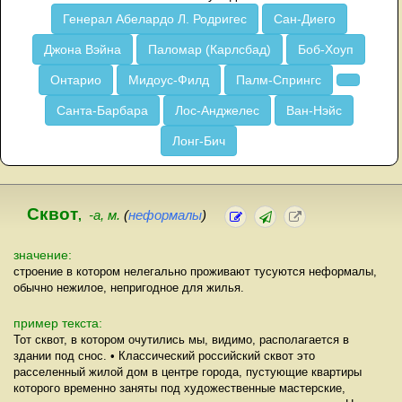
Генерал Абелардо Л. Родригес
Сан-Диего
Джона Вэйна
Паломар (Карлсбад)
Боб-Хоуп
Онтарио
Мидоус-Филд
Палм-Спрингс
Санта-Барбара
Лос-Анджелес
Ван-Нэйс
Лонг-Бич
Сквот
,
-а, м.
(
неформалы
)
значение:
строение в котором нелегально проживают тусуются неформалы,
обычно нежилое, непригодное для жилья.
пример текста:
Тот сквот, в котором очутились мы, видимо, располагается в
здании под снос. • Классический российский сквот это
расселенный жилой дом в центре города, пустующие квартиры
которого временно заняты под художественные мастерские,