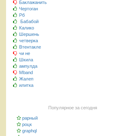
Баклажанить
Чертоган
Рб
Бабабой
Калико
Шершень
четверка
Втентакле
чи не
Шкила
ампулда
Mband
Жалеп
илитка
Популярное за сегодня
рарный
роцк
graphql