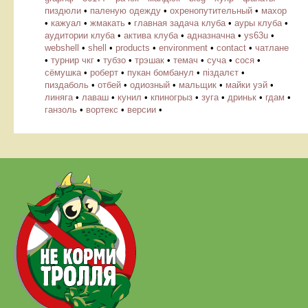
пиздюли
•
паленую одежду
•
охренопутительный
•
махор
•
кажуал
•
жмакать
•
главная задача клуба
•
ауры клуба
•
аудитории клуба
•
актива клуба
•
адназначна
•
ys63u
•
webshell
•
shell
•
products
•
environment
•
contact
•
чатлане
•
турнир чкг
•
тубзо
•
трэшак
•
темач
•
суча
•
сося
•
сёмушка
•
роберт
•
пукан бомбанул
•
піздалєт
•
пиздаболь
•
отбей
•
одиозный
•
мальщик
•
майки уэй
•
линяга
•
лаваш
•
кунил
•
кпиногрыз
•
зуга
•
дриньк
•
гдам
•
ганзоль
•
вортекс
•
версии
•