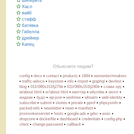
шиперить
Хасл
вайб
стафф
батявка
Габелла
дрейнер
Капец
Обьясните людям?
config
•
docs
•
contact
•
products
•
1894
•
womentechmakers
•
traffic-advice
•
keystore
•
info
•
import
•
graphql
•
devfest
•
blog
•
011ѓ080ѕ151ђ270ё
•
011ѓ080ѕ151ђ240ё
•
слава эру
•
м/about.html
•
кг/about.html
•
квиттер
•
ибулбек
•
зилот
•
жидкие
•
будо
•
wp-json
•
worktree
•
whoami
•
web-identity
•
subscribe
•
submit
•
stories
•
private
•
pprof
•
phpsysinfo
•
packed-refs
•
newsletter
•
news
•
manifest
•
jmxinvokerservlet
•
hosts
•
google-ads
•
gdsc
•
exec
•
dropzone
•
dockerfile
•
dashboard
•
credentials
•
config-php
•
client
•
change-password
•
callback
•