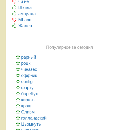
чи не
Шкила
ампулда
Mband
Жалеп
Популярное за сегодня
рарный
роцк
чиназес
оффник
config
фарту
баребух
кирять
краш
Слпвм
голландский
Цьомнуть