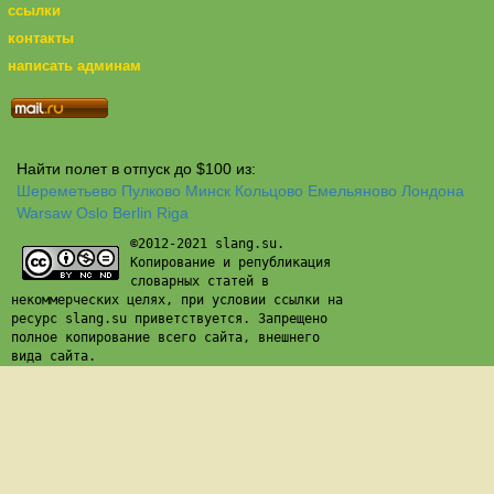
ссылки
контакты
написать админам
Найти полет в отпуск до $100 из:
Шереметьево
Пулково
Минск
Кольцово
Емельяново
Лондона
Warsaw
Oslo
Berlin
Riga
©2012-2021 slang.su.
Копирование и републикация
словарных статей в
некоммерческих целях, при условии ссылки на
ресурс slang.su приветствуется. Запрещено
полное копирование всего сайта, внешнего
вида сайта.