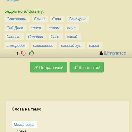
рядом по алфавиту:
Сачковать
Сачий
Сапа
Санскрин
Саб Двач
сапер
салам
саул
Сасные
Салабон
Саго
сасай
самородок
сакральное
сасный кун
сарик
Штирлитсс
-1
Поправочка!
Все не так!
Слова на тему:
Махаловка
драка.  