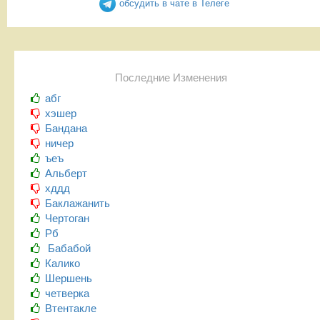
обсудить в чате в Телеге
Последние Изменения
абг
хэшер
Бандана
ничер
ъеъ
Альберт
хддд
Баклажанить
Чертоган
Рб
Бабабой
Калико
Шершень
четверка
Втентакле