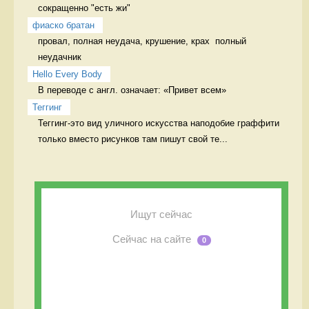
сокращенно "есть жи" 
фиаско братан
провал, полная неудача, крушение, крах  полный 
неудачник
Hello Every Body
В переводе с англ. означает: «Привет всем» 
Теггинг
Теггинг-это вид уличного искусства наподобие граффити 
только вместо рисунков там пишут свой те...
Ищут сейчас
Сейчас на сайте
0