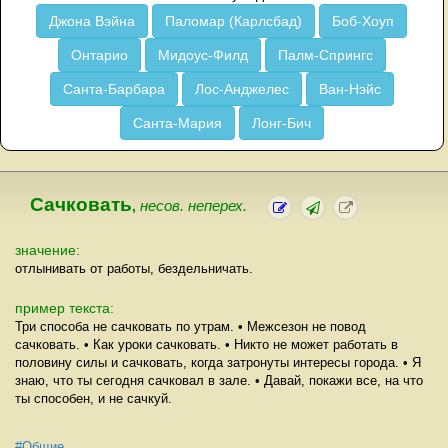
Джона Вэйна
Паломар (Карлсбад)
Боб-Хоуп
Онтарио
Мидоус-Филд
Палм-Спрингс
Санта-Барбара
Лос-Анджелес
Ван-Нэйс
Санта-Мария
Лонг-Бич
Сачковать
,
несов. неперех.
значение:
отлынивать от работы, бездельничать.
пример текста:
Три способа не сачковать по утрам. • Межсезон не повод
сачковать. • Как уроки сачковать. • Никто не может работать в
половину силы и сачковать, когда затронуты интересы города. • Я
знаю, что ты сегодня сачковал в зале. • Давай, покажи все, на что
ты способен, и не сачкуй.
#Общие