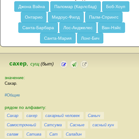
Джона Вэйна
Паломар (Карлсбад)
Боб-Хоуп
Онтарио
Мидоус-Филд
Палм-Спрингс
Санта-Барбара
Лос-Анджелес
Ван-Нэйс
Санта-Мария
Лонг-Бич
сахер
,
сущ
(быт)
значение:
Сахар.
#Общие
рядом по алфавиту:
Сахар
сахер
сахарный человек
Саныч
Самострочный
Сатсума
Сасные
сасный кун
салам
Сатива
Сат
Саладин