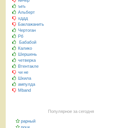
ничер
ъеъ
Альберт
хддд
Баклажанить
Чертоган
Рб
Бабабой
Калико
Шершень
четверка
Втентакле
чи не
Шкила
ампулда
Mband
Популярное за сегодня
рарный
роцк