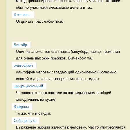
метод финансирования проекта через публичные "дотации". 
обычно участники вложившие деньги в та...
батонюсь
Отдыхать, расслабляться. 
Биг-эйр
Один из элементов фан-парка (сноуборд-парка), трамплин 
для очень высоких прыжков. Биг-эйром та...
олигофрен
олигофрен человек страдающий одноименной болезнью 
схожей с дцп короче говоря олигофрен - идиот 
шнырь кухонный
Человек которого застали за заглядыванием в общий 
холодильник на кухне  
бандосы
То же, что и бандит. 
Соболезную
Выражение эмоции жалости к человеку. Часто употребляется 