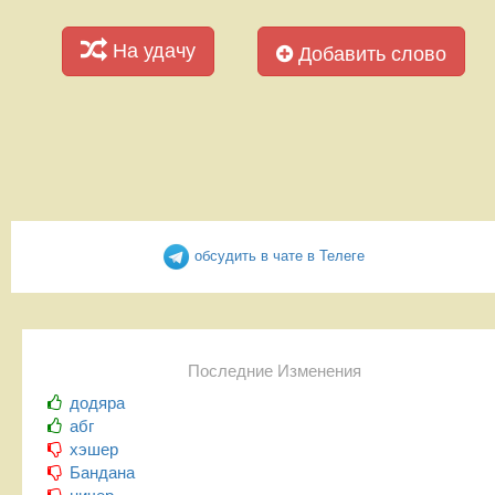
На удачу
Добавить слово
обсудить в чате в Телеге
Последние Изменения
додяра
абг
хэшер
Бандана