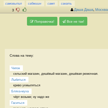
самовыпил
сабмишн
самп
сакать
Даша Даша
,
Москва
3
Поправочка!
Все не так!
Слова на тему:
Чипок
сельский магазин, дешёвый магазин, дешёвая рюмочная. 
Лыбиться
криво ухмыляться 
Бляха-муха
чёрт возьми; ну надо же 
Гаситься