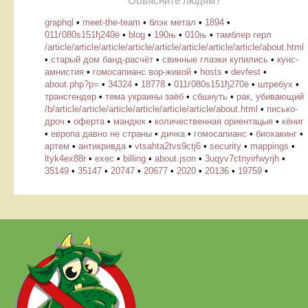
Обьясните людям?
graphql
•
meet-the-team
•
блэк метал
•
1894
•
011ѓ080ѕ151ђ240ё
•
blog
•
190њ
•
010њ
•
тамблер герл
/article/article/article/article/article/article/article/article/about.html
•
старый дом банд-расчёт
•
свинные глазки купились
•
кунс-
амнистия
•
гомосапианс вор-живой
•
hosts
•
devfest
•
about.php?p=
•
34324
•
18778
•
011ѓ080ѕ151ђ270ё
•
штребух
•
трансгендер
•
тема украины заёб
•
сбшнуть
•
рак, убивающий
/b/article/article/article/article/article/article/about.html
•
писько-
дроч
•
оферта
•
мандюк
•
количественная ориентацыя
•
кёниг
•
европа давно не страны
•
дичка
•
гомосапианс
•
биохакинг
•
артем
•
антикривда
•
vtsahta2tvs9ctj6
•
security
•
mappings
•
ltyk4ex88r
•
exec
•
billing
•
about.json
•
3uqyv7ctnyirfwyrjh
•
35149
•
35147
•
20747
•
20677
•
2020
•
20136
•
19759
•