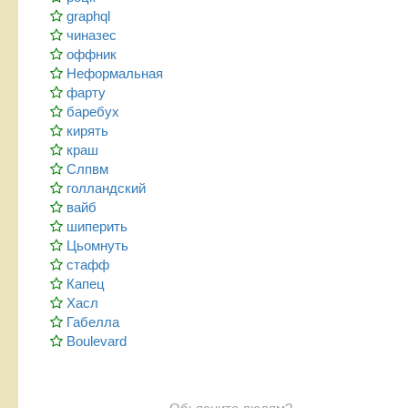
graphql
чиназес
оффник
Неформальная
фарту
баребух
кирять
краш
Слпвм
голландский
вайб
шиперить
Цьомнуть
стафф
Капец
Хасл
Габелла
Boulevard