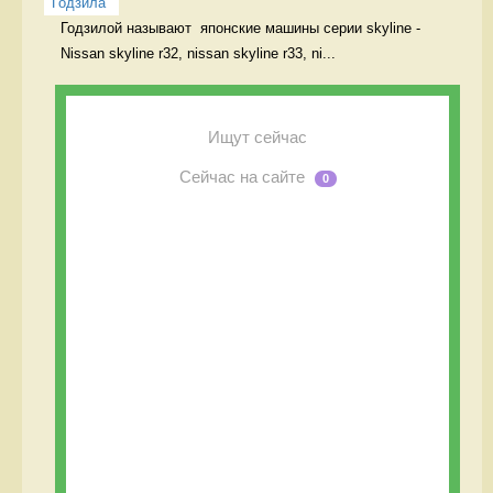
Годзила
Годзилой называют  японские машины серии skyline -

Nissan skyline r32, nissan skyline r33, ni...
Ищут сейчас
Сейчас на сайте
0