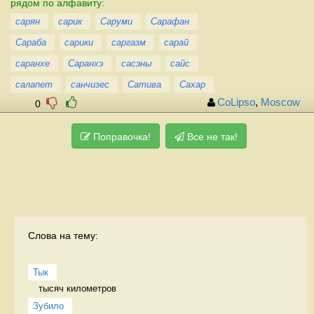
рядом по алфавиту:
сарян
сарик
Саруми
Сарафан
Сараба
сарики
саргазм
сарай
саранхе
Саранхэ
сасэны
сайс
салапет
санчизес
Сатива
Сахар
CoLipso
,
Moscow
0
Поправочка!
Все не так!
Слова на тему:
Тык
тысяч километров 
Зубило