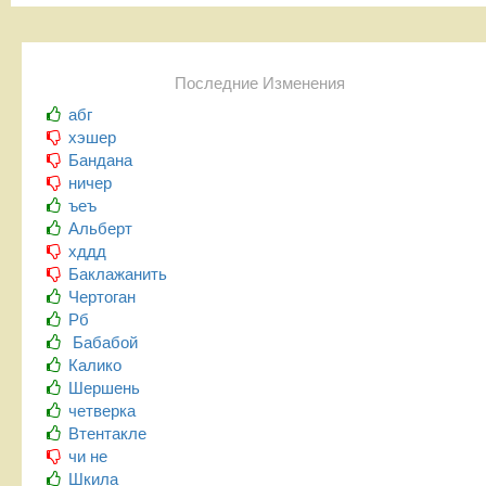
Последние Изменения
абг
хэшер
Бандана
ничер
ъеъ
Альберт
хддд
Баклажанить
Чертоган
Рб
Бабабой
Калико
Шершень
четверка
Втентакле
чи не
Шкила