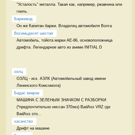
"Усталость" металла. Такая как, например, ржавчина или 
гниль. 
Баржевод
Он же Капитан баржи. Владелец автомобиля Волга 
Восемьдесят шестая
Автомобиль, тойота марки AE-86, основоположница 
дрифта. Легендарное авто из аниме INITIAL D
озлц
ОЗЛЦ - иск. АЗЛК (Автомобильный завод имени 
Ленинского Комсомола) 
Бадас виарзи
МАШИНА С ЗЕЛЕНЫМ ЗНАЧКОМ С РАЗБОРКИ 
(*предпочтительно ниссан 370зез) BadAss VRZ где 
BadAss это...
хасанство
Дрифт на машине 