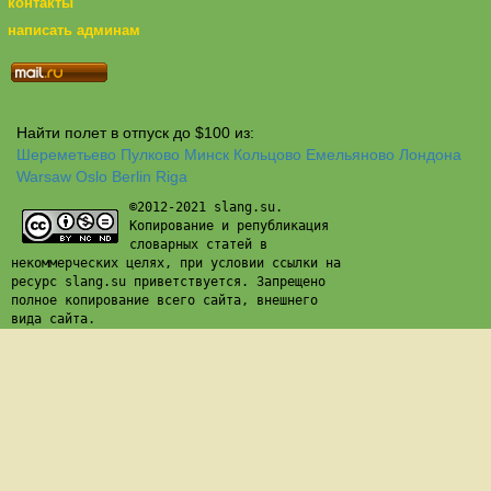
контакты
написать админам
Найти полет в отпуск до $100 из:
Шереметьево
Пулково
Минск
Кольцово
Емельяново
Лондона
Warsaw
Oslo
Berlin
Riga
©2012-2021 slang.su.
Копирование и републикация
словарных статей в
некоммерческих целях, при условии ссылки на
ресурс slang.su приветствуется. Запрещено
полное копирование всего сайта, внешнего
вида сайта.