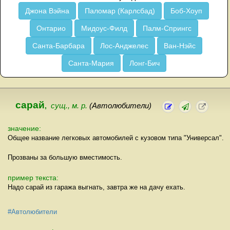
Джона Вэйна
Паломар (Карлсбад)
Боб-Хоуп
Онтарио
Мидоус-Филд
Палм-Спрингс
Санта-Барбара
Лос-Анджелес
Ван-Нэйс
Санта-Мария
Лонг-Бич
сарай
,
сущ., м. р.
(Автолюбители)
значение:
Общее название легковых автомобилей с кузовом типа "Универсал".
Прозваны за большую вместимость.
пример текста:
Надо сарай из гаража выгнать, завтра же на дачу ехать.
#Автолюбители