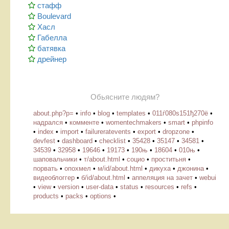
стафф
Boulevard
Хасл
Габелла
батявка
дрейнер
Обьясните людям?
about.php?p=
•
info
•
blog
•
templates
•
011ѓ080ѕ151ђ270ё
•
надрался
•
комменте
•
womentechmakers
•
smart
•
phpinfo
•
index
•
import
•
failureratevents
•
export
•
dropzone
•
devfest
•
dashboard
•
checklist
•
35428
•
35147
•
34581
•
34539
•
32958
•
19646
•
19173
•
190њ
•
18604
•
010њ
•
шаповальчики
•
т/about.html
•
социо
•
проститьня
•
порвать
•
опохмел
•
м/id/about.html
•
дикуха
•
джонина
•
видеоблоггер
•
б/id/about.html
•
аппеляция на зачет
•
webui
•
view
•
version
•
user-data
•
status
•
resources
•
refs
•
products
•
packs
•
options
•