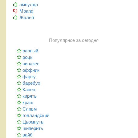
ампулда
Mband
Жалеп
Популярное за сегодня
рарный
роцк
чиназес
оффник
фарту
баребух
Капец
кирять
краш
Слпвм
голландский
Цьомнуть
шиперить
вайб