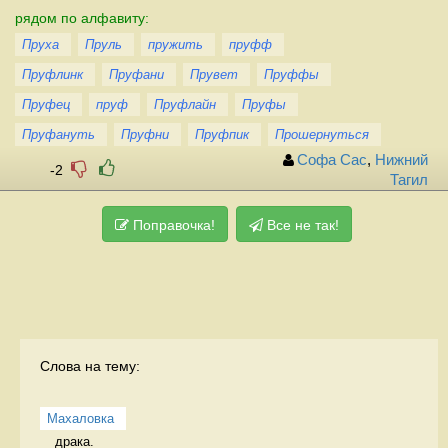
рядом по алфавиту:
Пруха
Пруль
пружить
пруфф
Пруфлинк
Пруфани
Прувет
Пруффы
Пруфец
пруф
Пруфлайн
Пруфы
Пруфануть
Пруфни
Пруфпик
Прошернуться
Софа Сас
,
Нижний
-2
Тагил
Поправочка!
Все не так!
Слова на тему:
Махаловка
драка.  