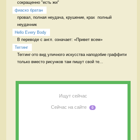
сокращенно "есть жи" 
фиаско братан
провал, полная неудача, крушение, крах  полный 
неудачник
Hello Every Body
В переводе с англ. означает: «Привет всем» 
Теггинг
Теггинг-это вид уличного искусства наподобие граффити 
только вместо рисунков там пишут свой те...
Ищут сейчас
Сейчас на сайте
0