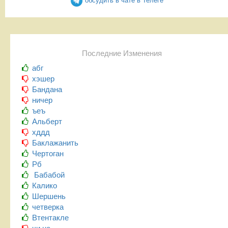
обсудить в чате в Телеге
Последние Изменения
абг
хэшер
Бандана
ничер
ъеъ
Альберт
хддд
Баклажанить
Чертоган
Рб
Бабабой
Калико
Шершень
четверка
Втентакле