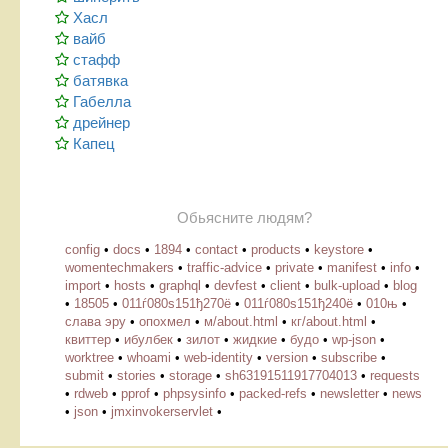
Хасл
вайб
стафф
батявка
Габелла
дрейнер
Капец
Обьясните людям?
config
•
docs
•
1894
•
contact
•
products
•
keystore
•
womentechmakers
•
traffic-advice
•
private
•
manifest
•
info
•
import
•
hosts
•
graphql
•
devfest
•
client
•
bulk-upload
•
blog
•
18505
•
011ѓ080ѕ151ђ270ё
•
011ѓ080ѕ151ђ240ё
•
010њ
•
слава эру
•
опохмел
•
м/about.html
•
кг/about.html
•
квиттер
•
ибулбек
•
зилот
•
жидкие
•
будо
•
wp-json
•
worktree
•
whoami
•
web-identity
•
version
•
subscribe
•
submit
•
stories
•
storage
•
sh63191511917704013
•
requests
•
rdweb
•
pprof
•
phpsysinfo
•
packed-refs
•
newsletter
•
news
•
json
•
jmxinvokerservlet
•