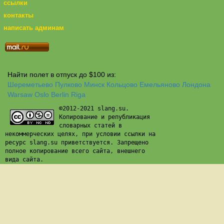
ссылки
контакты
написать админам
Найти полет в отпуск до $100 из:
Шереметьево
Пулково
Минск
Кольцово
Емельяново
Лондона
Warsaw
Oslo
Berlin
Riga
©2012-2021 slang.su.
Копирование и републикация
словарных статей в
некоммерческих целях, при условии ссылки на
ресурс slang.su приветствуется. Запрещено
полное копирование всего сайта, внешнего
вида сайта.