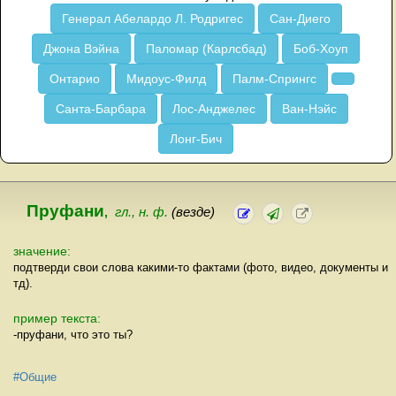
Генерал Абелардо Л. Родригес
Сан-Диего
Джона Вэйна
Паломар (Карлсбад)
Боб-Хоуп
Онтарио
Мидоус-Филд
Палм-Спрингс
Санта-Барбара
Лос-Анджелес
Ван-Нэйс
Лонг-Бич
Пруфани
,
гл., н. ф.
(везде)
значение:
подтверди свои слова какими-то фактами (фото, видео, документы и
тд).
пример текста:
-пруфани, что это ты?
#Общие