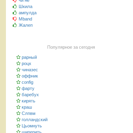
чи не
Шкила
ампулда
Mband
Жалеп
Популярное за сегодня
рарный
роцк
чиназес
оффник
config
фарту
баребух
кирять
краш
Слпвм
голландский
Цьомнуть
шиперить