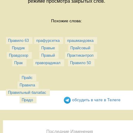
режиме просмотра закрытых слов.
Похожие слова:
Правило 63
прафурсетка
прашмандовка
Прадик
Правые
Прайсовый
Правдозор
Правый
Практикантроп
Прак
праворадикал
Правило 50
Прайс
Правила
Правильный балабас
обсудить в чате в Телеге
Прадо
Последние Изменения