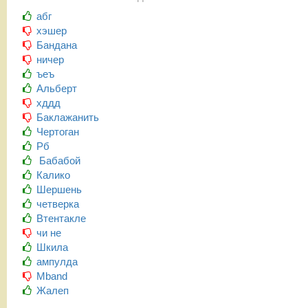
абг
хэшер
Бандана
ничер
ъеъ
Альберт
хддд
Баклажанить
Чертоган
Рб
Бабабой
Калико
Шершень
четверка
Втентакле
чи не
Шкила
ампулда
Mband
Жалеп