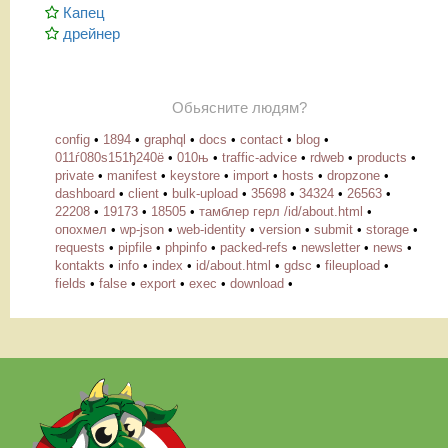
Капец
дрейнер
Обьясните людям?
config
•
1894
•
graphql
•
docs
•
contact
•
blog
•
011ѓ080ѕ151ђ240ё
•
010њ
•
traffic-advice
•
rdweb
•
products
•
private
•
manifest
•
keystore
•
import
•
hosts
•
dropzone
•
dashboard
•
client
•
bulk-upload
•
35698
•
34324
•
26563
•
22208
•
19173
•
18505
•
тамблер герл /id/about.html
•
опохмел
•
wp-json
•
web-identity
•
version
•
submit
•
storage
•
requests
•
pipfile
•
phpinfo
•
packed-refs
•
newsletter
•
news
•
kontakts
•
info
•
index
•
id/about.html
•
gdsc
•
fileupload
•
fields
•
false
•
export
•
exec
•
download
•