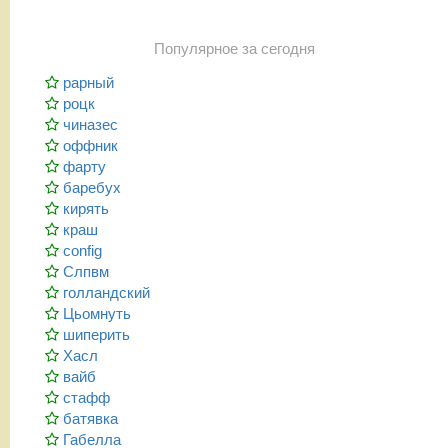
Популярное за сегодня
рарный
роцк
чиназес
оффник
фарту
баребух
кирять
краш
config
Слпвм
голландский
Цьомнуть
шиперить
Хасл
вайб
стафф
батявка
Габелла