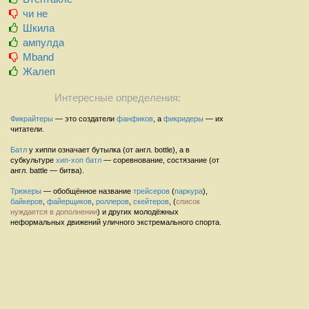
чи не
Шкила
ампулда
Mband
Жалеп
Интересные определения:
Фикрайтеры
— это создатели
фанфиков
, а
фикридеры
— их
читатели.
Батл
у хиппи означает бутылка (от англ. bottle), а в
субкультуре
хип-хоп
батл
— соревнование, состязание (от
англ. battle — битва).
Трюкеры
— обобщённое название
трейсеров
(
паркура
),
байкеров
,
файерщиков
,
роллеров
,
скейтеров
, (
список
нуждается в дополнении
) и других молодёжных
неформальных движений уличного экстремального спорта.