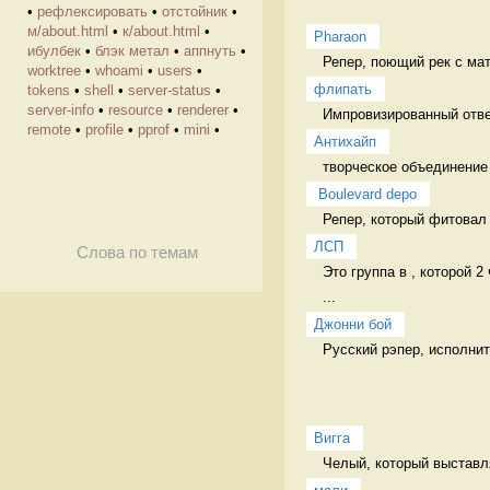
•
рефлексировать
•
отстойник
•
м/about.html
•
к/about.html
•
Pharaon
ибулбек
•
блэк метал
•
аппнуть
•
Репер, поющий рек с мат
worktree
•
whoami
•
users
•
флипать
tokens
•
shell
•
server-status
•
server-info
•
resource
•
renderer
•
Импровизированный отве
remote
•
profile
•
pprof
•
mini
•
Антихайп
творческое объединение 
 Boulevard depo
Репер, который фитовал с
ЛСП
Слова по темам
Это группа в , которой 2
...
Джонни бой
Русский рэпер, исполнит
Вигга
Челый, который выставля