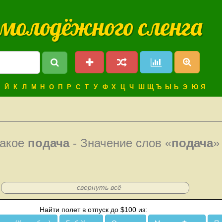
 молодёжного сленга
Й
К
Л
М
Н
О
П
Р
С
Т
У
Ф
Х
Ц
Ч
Ш
Щ
Ъ
Ы
Ь
Э
Ю
Я
такое
подача
- Значение слов «
подача
»
свернуть всё
Найти полет в отпуск до $100 из: