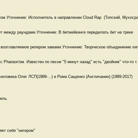
ом Уточнение: Исполнитель в направлении Cloud Rap  (Топский, Мухосра
т между раундами Уточнение: В битмейкинге переделать бит на треке
возглавляемое репером замаем Уточнение: Творческое объединение хип-
 Pharaon'ом. Известен по песне "5 минут назад" есть "двойник" что-то т.
 человека Олег ЛСП(1989-...) и Рома Сащенко (Англичанин) (1989-2017)

ель. 
ет себя "нигером" 