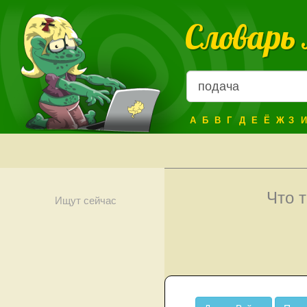
Словарь
А
Б
В
Г
Д
Е
Ё
Ж
З
И
Что 
Ищут сейчас