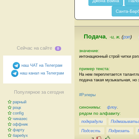
Джона Вэйна
Пало
Санта-Бар
Подача
,
-и, ж.
(
рэп
)
Сейчас на сайте
0
значение:
интонационный строй читки рэп
наш ЧАТ на Телеграм
пример текста:
наш канал на Телеграм
На нем переплетается талантл
подача такая музыкальная, но 
Популярное за сегодня
#Рэперы
рарный
синонимы:
флоу
.
роцк
рядом по алфавиту:
config
чиназес
подкрадули
Подмазывать
оффник
фарту
Подсесть
Подрезать
баребух