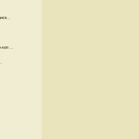
нск...
хоп ...
..