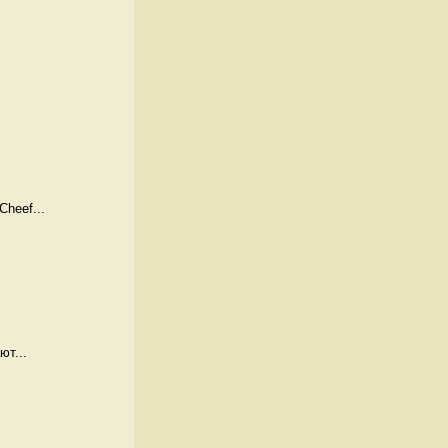
heef...
ют...