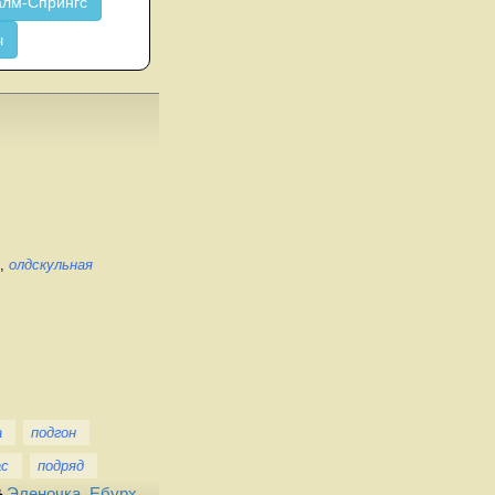
лм-Спрингс
ч
х,
олдскульная
а
подгон
ас
подряд
Эленочка
,
Ебурх