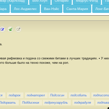
мар (Карлсбад)
Боб-Хоуп
Онтарио
Мидоус-Филд
Па
бара
Лос-Анджелес
Ван-Нэйс
Санта-Мария
Лонг-Би
а.
ивая рифмовка и подача со свежими битами в лучших традициях. • У ни
это больше было на техно похоже, чем на рэп.
ся
подарок
поднаторел
Подсосин
подсобить
подписот
Подорвать
Поддискник
подрочузарубль
подкрадуля
подпив