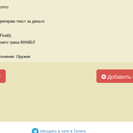
долго
реперам текст за деньги 
udd), 

воего трека МАМБЛ 
точнение: Оружие
у
Добавить 
обсудить в чате в Телеге