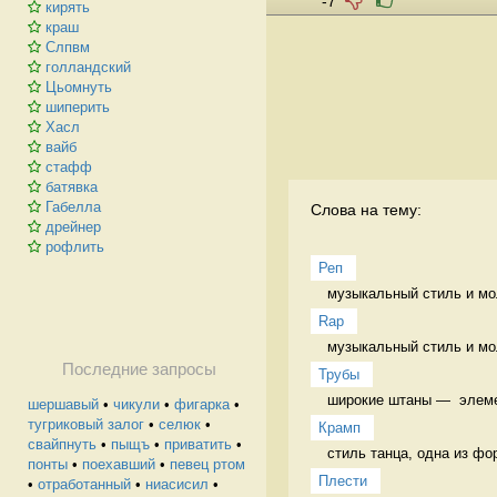
-7
кирять
краш
Слпвм
голландский
Цьомнуть
шиперить
Хасл
вайб
стафф
батявка
Габелла
Слова на тему:
дрейнер
рофлить
Реп
музыкальный стиль и мо
Rap
музыкальный стиль и мо
Последние запросы
Трубы
широкие штаны —  элем
шершавый
•
чикули
•
фигарка
•
тугриковый залог
•
селюк
•
Крамп
свайпнуть
•
пыщъ
•
приватить
•
стиль танца, одна из фо
понты
•
поехавший
•
певец ртом
Плести
•
отработанный
•
ниасисил
•