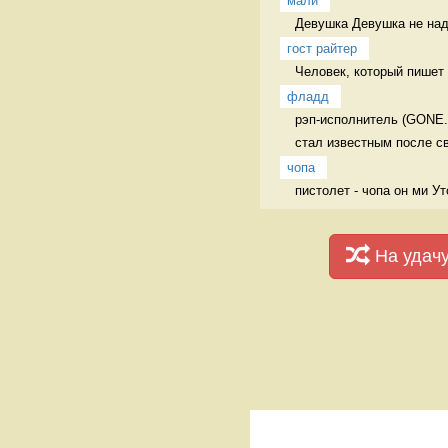
мали
Девушка Девушка не на
гост райтер
Человек, который пишет 
фладд
рэп-исполнитель (GONE.Fl
стал известным после с
чопа
пистолет - чопа он ми У
На удач