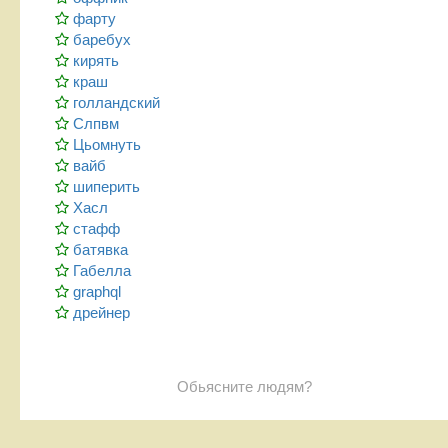
фарту
баребух
кирять
краш
голландский
Слпвм
Цьомнуть
вайб
шиперить
Хасл
стафф
батявка
Габелла
graphql
дрейнер
Обьясните людям?