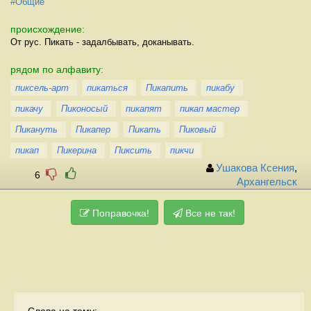
#Общие
происхождение:
От рус. Пикать - задалбывать, доканывать.
рядом по алфавиту:
пиксель-арт
пикаться
Пикапить
пикабу
пикачу
Пиконосый
пикапят
пикап мастер
Пикануть
Пикапер
Пикать
Пиковый
пикап
Пикерина
Пиксить
пикчи
Ушакова Ксения
,
6
Архангельск
Поправочка!
Все не так!
Слова на тему: