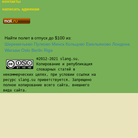
контакты
написать админам
Найти полет в отпуск до $100 из:
Шереметьево
Пулково
Минск
Кольцово
Емельяново
Лондона
Warsaw
Oslo
Berlin
Riga
©2012-2021 slang.su.
Копирование и републикация
словарных статей в
некоммерческих целях, при условии ссылки на
ресурс slang.su приветствуется. Запрещено
полное копирование всего сайта, внешнего
вида сайта.