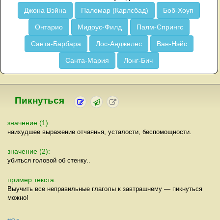
Джона Вэйна
Паломар (Карлсбад)
Боб-Хоуп
Онтарио
Мидоус-Филд
Палм-Спрингс
Санта-Барбара
Лос-Анджелес
Ван-Нэйс
Санта-Мария
Лонг-Бич
Пикнуться
значение (1):
наихудшее выражение отчаянья, усталости, беспомощности.
значение (2):
убиться головой об стенку..
пример текста:
Выучить все неправильные глаголы к завтрашнему — пикнуться
можно!