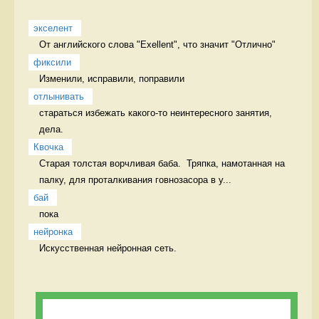
экселент
От английского слова "Exellent", что значит "Отлично" 
фиксили
Изменили, исправили, поправили 
отлынивать
стараться избежать какого-то неинтересного занятия, 
дела.  
Квочка
Старая толстая ворчливая баба.  Тряпка, намотанная на 
палку, для проталкивания говнозасора в у...
бай
пока 
нейронка
Искусственная нейронная сеть. 