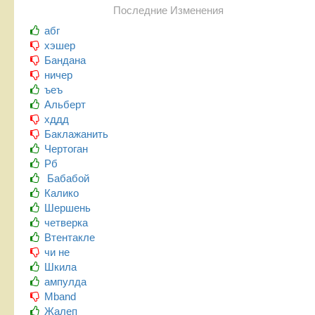
Последние Изменения
абг
хэшер
Бандана
ничер
ъеъ
Альберт
хддд
Баклажанить
Чертоган
Рб
Бабабой
Калико
Шершень
четверка
Втентакле
чи не
Шкила
ампулда
Mband
Жалеп