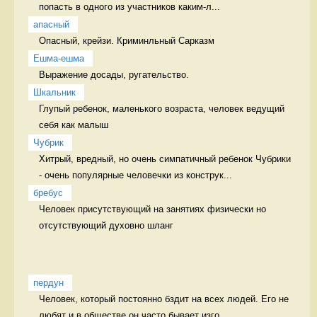
попасть в одного из участников каким-л...
апасный
Опасный, крейзи. Криминльный Сарказм
Ешма-ешма
Выражение досады, ругательство.  
Шкальник
Глупый ребенок, маленького возраста, человек ведущий 
себя как малыш 
Чубрик
Хитрый, вредный, но очень симпатичный ребенок Чубрики 
- очень популярные человечки из конструк...
бребус
Человек присутствующий на занятиях физически но 
отсутствующий духовно шланг
пердун
Человек, который постоянно бздит на всех людей. Его не 
любят и в обществе он часто бывает изго...