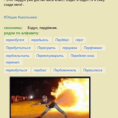
сзади него!-.
#Общие
#школьники
синонимы:
Бздун, пердёжник.
рядом по алфавиту:
переобулся
перебьюсь
Пердёво
пёрл
Перебутиться
Пересрать
перцовка
Перфоманс
пердоклычить
Перекочумарить
Передняя нога
перекат
переобуться
пердикс
Пердимонокль
Перешлюха