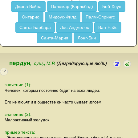
Джона Вэйна
Паломар (Карлсбад)
Боб-Хоуп
Онтарио
Мидоус-Филд
Палм-Спрингс
Санта-Барбара
Лос-Анджелес
Ван-Нэйс
Санта-Мария
Лонг-Бич
пердун
,
сущ., М.Р.
(Деградирующие люди)
значение (1):
Человек, который постоянно бздит на всех людей.
Его не любят и в обществе он часто бывает изгоем.
значение (2):
Малоактивный желудок.
пример текста:
- Этот пердун уже достал весь класс! Бздит и бздит! А я сижу