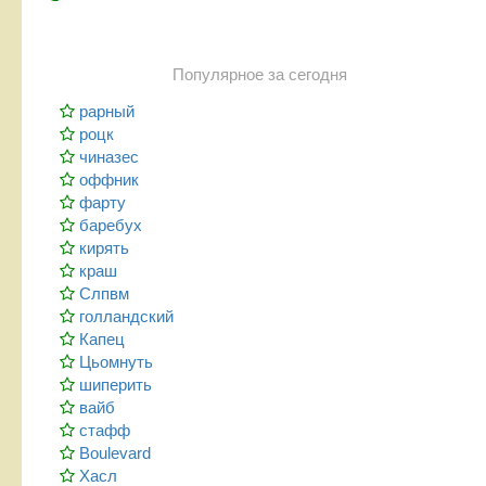
Популярное за сегодня
рарный
роцк
чиназес
оффник
фарту
баребух
кирять
краш
Слпвм
голландский
Капец
Цьомнуть
шиперить
вайб
стафф
Boulevard
Хасл