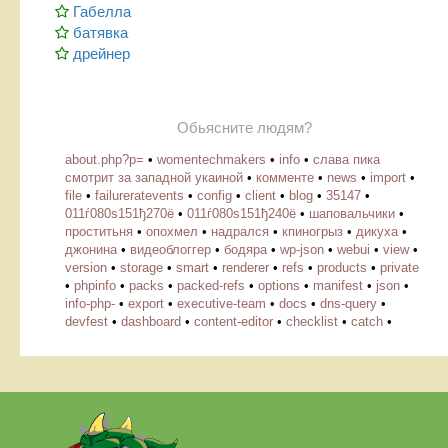
Габелла
батявка
дрейнер
Обьясните людям?
about.php?p=
•
womentechmakers
•
info
•
слава пика
смотрит за западной укаиной
•
комменте
•
news
•
import
•
file
•
failureratevents
•
config
•
client
•
blog
•
35147
•
011ѓ080ѕ151ђ270ё
•
011ѓ080ѕ151ђ240ё
•
шаповальчики
•
проститьня
•
опохмел
•
надрался
•
кпиногрыз
•
дикуха
•
джонина
•
видеоблоггер
•
бодяра
•
wp-json
•
webui
•
view
•
version
•
storage
•
smart
•
renderer
•
refs
•
products
•
private
•
phpinfo
•
packs
•
packed-refs
•
options
•
manifest
•
json
•
info-php-
•
export
•
executive-team
•
docs
•
dns-query
•
devfest
•
dashboard
•
content-editor
•
checklist
•
catch
•