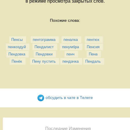
в режиме просмотра закрытых слов.
Похожие слова:
Пенсы
пентограмма
пеналка
пентюх
пенкоздуй
Пендалист
пенумбра
Пенсия
Пендовка
Пендовки
пенч
Пена
Пенёк
Пену пустить
пендачка
Пендаль
обсудить в чате в Телеге
Последние Изменения