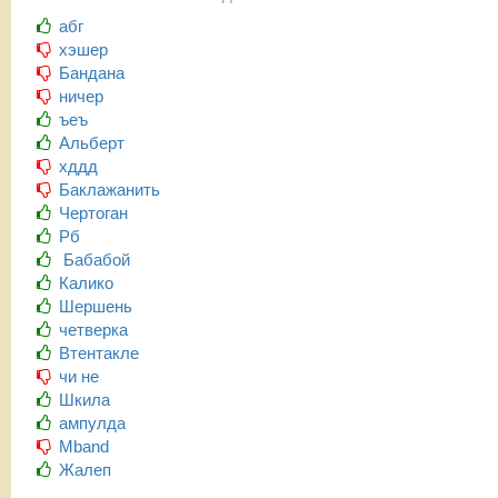
абг
хэшер
Бандана
ничер
ъеъ
Альберт
хддд
Баклажанить
Чертоган
Рб
Бабабой
Калико
Шершень
четверка
Втентакле
чи не
Шкила
ампулда
Mband
Жалеп