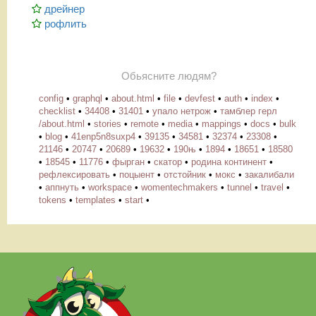
дрейнер
рофлить
Обьясните людям?
config
•
graphql
•
about.html
•
file
•
devfest
•
auth
•
index
•
checklist
•
34408
•
31401
•
упало нетрож
•
тамблер герл
/about.html
•
stories
•
remote
•
media
•
mappings
•
docs
•
bulk
•
blog
•
41enp5n8suxp4
•
39135
•
34581
•
32374
•
23308
•
21146
•
20747
•
20689
•
19632
•
190њ
•
1894
•
18651
•
18580
•
18545
•
11776
•
фырган
•
скатор
•
родина континент
•
рефлексировать
•
поцыент
•
отстойник
•
мокс
•
закалибали
•
аппнуть
•
workspace
•
womentechmakers
•
tunnel
•
travel
•
tokens
•
templates
•
start
•