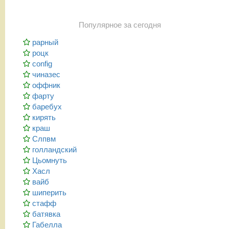
Популярное за сегодня
рарный
роцк
config
чиназес
оффник
фарту
баребух
кирять
краш
Слпвм
голландский
Цьомнуть
Хасл
вайб
шиперить
стафф
батявка
Габелла