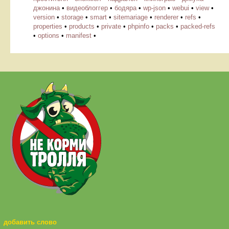
джонина
•
видеоблоггер
•
бодяра
•
wp-json
•
webui
•
view
•
version
•
storage
•
smart
•
sitemariage
•
renderer
•
refs
•
properties
•
products
•
private
•
phpinfo
•
packs
•
packed-refs
•
options
•
manifest
•
добавить слово