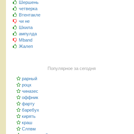
Шершень
четверка
Втентакле
чи не
Шкила
ампулда
Mband
Жалеп
Популярное за сегодня
рарный
роцк
чиназес
оффник
фарту
баребух
кирять
краш
Слпвм