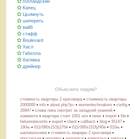
голландский
Капец
Цьомнуть
шиперить
вайб
стафф
Boulevard
Хасл
Габелла
батявка
дрейнер
Обьясните людям?
стоимость квартиры 2 кросовера
•
стоимиость квартиры
2000000
•
info
•
about.php?p=
•
womentechmakers
•
config
•
28947
•
слава пика смотрит за западной укаиной
•
комменте
•
квартира стоит 1001 ноч
•
news
•
import
•
file
•
failureratevents
•
export
•
client
•
callback
•
blog
•
35147
•
190њ
•
011ѓ080ѕ151ђ270ё
•
011ѓ080ѕ151ђ240ё
•
010њ
•
шаповальчики
•
стоимость квариры 2 кросовера
•
проститьня
•
опохмел
•
надрался
•
кпиногрыз
•
дикуха
•