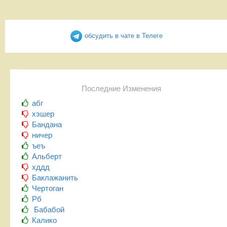
обсудить в чате в Телеге
Последние Изменения
абг
хэшер
Бандана
ничер
ъеъ
Альберт
хддд
Баклажанить
Чертоган
Рб
Бабабой
Калико