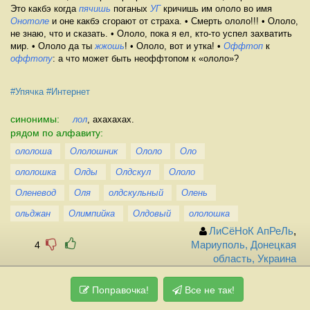
Это какбэ когда
пячишь
поганых
УГ
кричишь им ололо во имя
Онотоле
и оне какбэ сгорают от страха. • Смерть ололо!!! • Ололо,
не знаю, что и сказать. • Ололо, пока я ел, кто-то успел захватить
мир. • Ололо да ты
жжошь
! • Ололо, вот и утка! •
Оффтоп
к
оффтопу
: а что может быть неоффтопом к «ололо»?
#Упячка
#Интернет
синонимы:
лол
, ахахахах.
рядом по алфавиту:
ололоша
Ололошник
Ололо
Оло
ололошка
Олды
Олдскул
Ололо
Оленевод
Оля
олдскульный
Олень
ольджан
Олимпийка
Олдовый
ололошка
ЛиСёНоК АпРеЛь
,
4
Мариуполь, Донецкая
область, Украина
Поправочка!
Все не так!