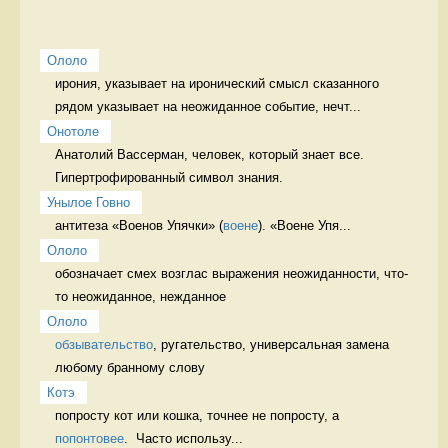
Ололо
ирония, указывает на иронический смысл сказанного 
рядом указывает на неожиданное событие, нечт...
Онотоле
Анатолий Вассерман, человек, который знает все. 
Гипертрофированный символ знания.  
Унылое Говно
антитеза «Военов Упячки» (
воене
). «Воене Упя...
Ололо
обозначает смех возглас выражения неожиданности, что-
то неожиданное, нежданное
Ололо
обзывательство
, ругательство, универсальная замена 
любому бранному слову  
Котэ
попросту кот или кошка, точнее не попросту, а 
попонтовее
.  Часто использу...