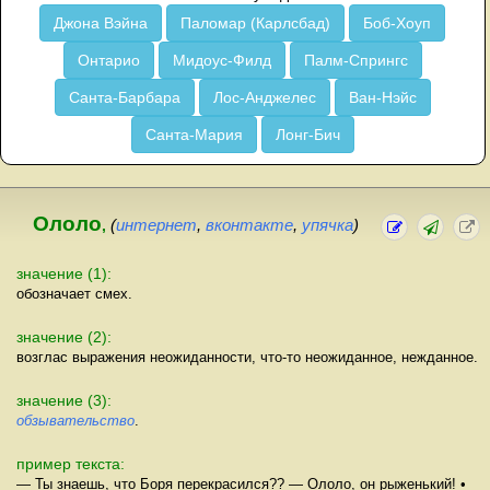
Джона Вэйна
Паломар (Карлсбад)
Боб-Хоуп
Онтарио
Мидоус-Филд
Палм-Спрингс
Санта-Барбара
Лос-Анджелес
Ван-Нэйс
Санта-Мария
Лонг-Бич
Ололо
,
(
интернет
,
вконтакте
,
упячка
)
значение (1):
обозначает смех.
значение (2):
возглас выражения неожиданности, что-то неожиданное, нежданное.
значение (3):
обзывательство
.
пример текста:
— Ты знаешь, что Боря перекрасился?? — Ололо, он рыженький! •