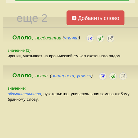
еще 2
Добавить слово
Ололо
предикатив
(
упячка
)
,
значение (1):
ирония, указывает на иронический смысл сказанного рядом.
Ололо
нескл.
(
интернет
,
упячка
)
,
значение:
обзывательство
, ругательство, универсальная замена любому
бранному слову.