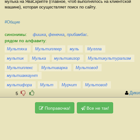
мулька на ЯваСкрипте (главное, чтоб выполнялось на клиентской
машине), которая осуществляет поиск по сайту.
#Общие
синонимы:
фишка
,
фенечка
,
прибамбас
.
рядом по алфавиту:
Мультяха
Мультиплеер
муль
Муллла
мультик
Мулька
мультивизор
Мультикультурализм
Мультиплекс
Мультиварка
Мультовод
мультиаккаунт
мультифора
Мульт
Мурчит
Мультовод
Дики
5
Поправочка!
Все не так!