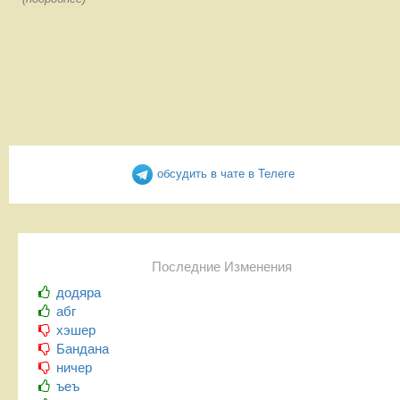
обсудить в чате в Телеге
Последние Изменения
додяра
абг
хэшер
Бандана
ничер
ъеъ