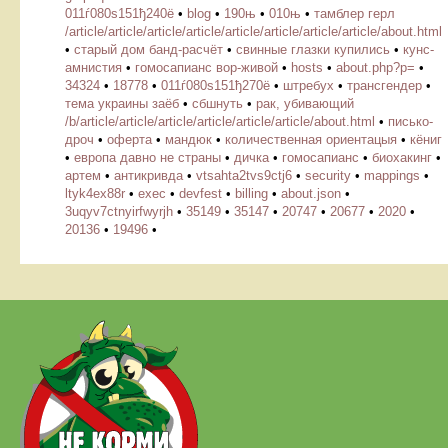
011ѓ080ѕ151ђ240ё
•
blog
•
190њ
•
010њ
•
тамблер герл
/article/article/article/article/article/article/article/article/about.html
•
старый дом банд-расчёт
•
свинные глазки купились
•
кунс-
амнистия
•
гомосапианс вор-живой
•
hosts
•
about.php?p=
•
34324
•
18778
•
011ѓ080ѕ151ђ270ё
•
штребух
•
трансгендер
•
тема украины заёб
•
сбшнуть
•
рак, убивающий
/b/article/article/article/article/article/article/about.html
•
писько-
дроч
•
оферта
•
мандюк
•
количественная ориентацыя
•
кёниг
•
европа давно не страны
•
дичка
•
гомосапианс
•
биохакинг
•
артем
•
антикривда
•
vtsahta2tvs9ctj6
•
security
•
mappings
•
ltyk4ex88r
•
exec
•
devfest
•
billing
•
about.json
•
3uqyv7ctnyirfwyrjh
•
35149
•
35147
•
20747
•
20677
•
2020
•
20136
•
19496
•