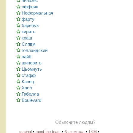
чиназес
оффник
Неформальная
фарту
баребух
кирять
краш
Слпвм
голландский
вайб
шиперить
Цьомнуть
стафф
Капец
Хасл
Габелла
Boulevard
Обьясните людям?
graphql
•
meet-the-team
•
блэк метал
•
1894
•