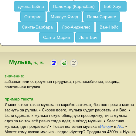
Джона Вэйна
Паломар (Карлсбад)
Боб-Хоуп
Онтарио
Мидоус-Филд
Палм-Спрингс
Санта-Барбара
Лос-Анджелес
Ван-Нэйс
Санта-Мария
Лонг-Бич
Мулька
,
-и, ж.
значение:
забавная или остроумная придумка, приспособление, вещица,
прикольная штучка.
пример текста:
У меня стоит такая мулька на коробке автомат, без нее просто можно
заснуть за рулем. • Скорее всего, мулька будет работать и у Вас. •
Если сделать к мульке некую обводную проводочку, типа мулька
сдохла но ток всё равно тогда идёт, в обход мульки. • Классная
мулька, где продается? • Новая полезная мулька «
Игнор
» в
ЛС
. •
Может кому нужна мулька - педальбустер? Продам за 4300р. • Нужна