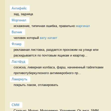
Антифейс
зад, задница 
Моргенал
искажение, типичная ошибка, правильно 
маргинал
Ватник
человек который 
вату катает
Флаер
рекламная листовка, раздается прохожим на улице или 
раскидывается по почтовым ящикам и квартир...
Ластфуд
сосиска, ливерная колбаса, фарш, начиненный таблетками 
противотуберкулезного антимикробного пр...
Лакернуть
покрыть лаком, отлакировать 
СММ
Стильно, Модно, Молодежно  Уточнение: От англ. SMM 