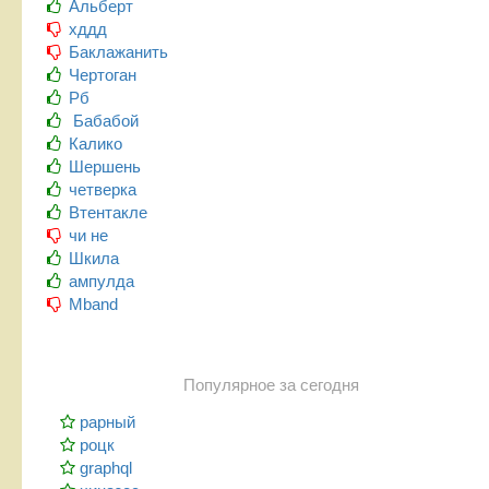
Альберт
хддд
Баклажанить
Чертоган
Рб
Бабабой
Калико
Шершень
четверка
Втентакле
чи не
Шкила
ампулда
Mband
Популярное за сегодня
рарный
роцк
graphql