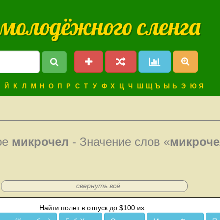
 молодёжного сленга
Й
К
Л
М
Н
О
П
Р
С
Т
У
Ф
Х
Ц
Ч
Ш
Щ
Ъ
Ы
Ь
Э
Ю
Я
ое
микрочел
- Значение слов «
микроче
свернуть всё
Найти полет в отпуск до $100 из: