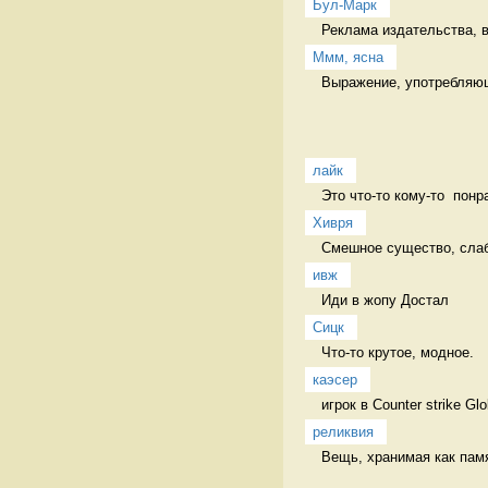
Бул-Марк
Реклама издательства, в
Ммм, ясна
Выражение, употребляюще
лайк
Это что-то кому-то  понр
Хивря
Смешное существо, слабо
ивж
Иди в жопу Достал
Сицк
Что-то крутое, модное.  
каэсер
игрок в Counter strike Gl
реликвия
Вещь, хранимая как пам