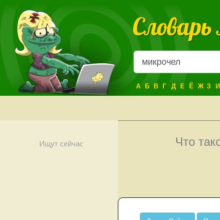
Словарь
А
Б
В
Г
Д
Е
Ё
Ж
З
И
Что так
Ищут сейчас