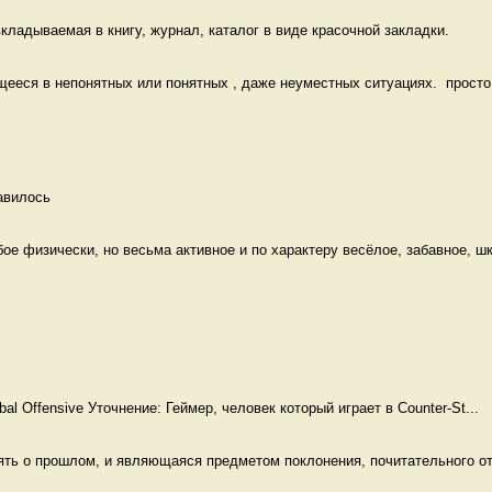
кладываемая в книгу, журнал, каталог в виде красочной закладки. 
еся в непонятных или понятных , даже неуместных ситуациях.  просто к
авилось 
е физически, но весьма активное и по характеру весёлое, забавное, шк
obal Offensive Уточнение: Геймер, человек который играет в Counter-St...
ять о прошлом, и являющаяся предметом поклонения, почитательного от