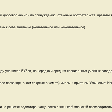
й добровольно или по принуждению, стечению обстоятельств  врезаться,
ечь к себе внимание (желательное или нежелательное)

ду учащиеся ВУЗов, но нередко и средних специальных учебных заведен
е прозвище, о ком-то (реже о чем-то) милом и приятном Уточнение: Ня
и на решетке радиатора, чаще всего синенькая! японский производитель 