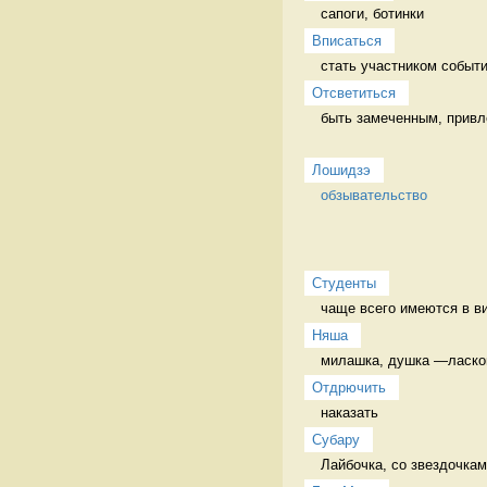
сапоги, ботинки 
Вписаться
стать участником событи
Отсветиться
быть замеченным, привл
Лошидзэ
обзывательство
Студенты
чаще всего имеются в ви
Няша
милашка, душка —ласково
Отдрючить
наказать 
Cубару
Лайбочка, со звездочкам