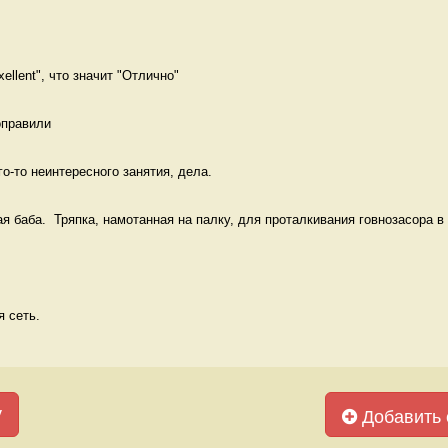
ellent", что значит "Отлично" 
оправили 
о-то неинтересного занятия, дела.  
я баба.  Тряпка, намотанная на палку, для проталкивания говнозасора в у
 сеть. 
у
Добавить 