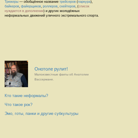
Трюкеры
— обобщённое название
трейсеров
(
паркура
),
байкеров
,
файерщиков
,
роллеров
,
скейтеров
, (
список
нуждается в дополнении
) и других молодёжных
неформальных движений уличного экстремального спорта.
Онотоле рулит!
Малоизвестные факты об Анатолии
Вассермане.
Кто такие неформалы?
Что такое рок?
Эмо, готы, панки и другие субкультуры