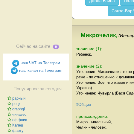
Джона Вэйна
Пало
Санта-Бар
Микрочелик
,
(Инте
Сейчас на сайте
0
значение (1):
Ребёнок.
наш ЧАТ на Телеграм
значение (2):
наш канал на Телеграм
Уточнение: Микрочелик это не
реже - по отношению к домашн
Уточнение: Все, что живое и и
Украина)
Популярное за сегодня
Уточнение: Чувырла (Вася Сидо
рарный
роцк
#Общие
graphql
чиназес
происхождение:
оффник
Микро - маленький,
Капец
Челик - человек.
фарту