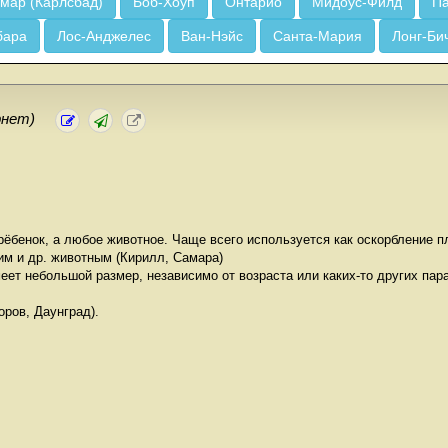
мар (Карлсбад)
Боб-Хоуп
Онтарио
Мидоус-Филд
Па
бара
Лос-Анджелес
Ван-Нэйс
Санта-Мария
Лонг-Би
рнет)
 рёбенок, а любое животное. Чаще всего используется как оскорбление 
им и др. животным (Кирилл, Самара)
меет небольшой размер, независимо от возраста или каких-то других пара
ров, Даунград).