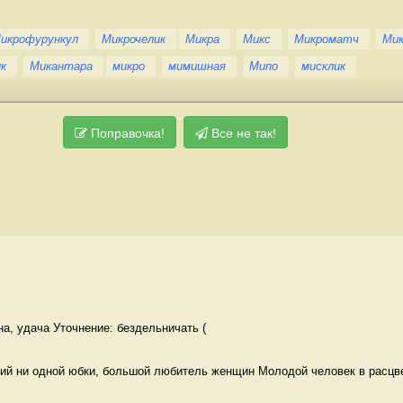
икрофурункул
Микрочелик
Микра
Микс
Микроматч
Ми
к
Микантара
микро
мимишная
Мипо
мисклик
Поправочка!
Все не так!
на, удача Уточнение: бездельничать (
й ни одной юбки, большой любитель женщин Молодой человек в расцв