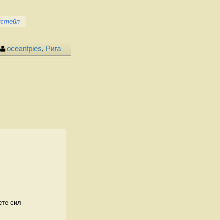
кстейп
oceanfpies
,
Рига
ете сил