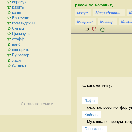
баребух
рядом по алфавиту:
кирять
краш
микус
Микрофонить
М
Boulevard
Микруха
Миксер
Микри
голландский
Слпвм
-2
Цьомнуть
стафф
вайб
шиперить
Букмакер
Хасл
батявка
Слова на тему:
Лафа
Слова по темам
счастье, везение, форту
Кобель
Мужчина,не пропускающи
Гавнотопы