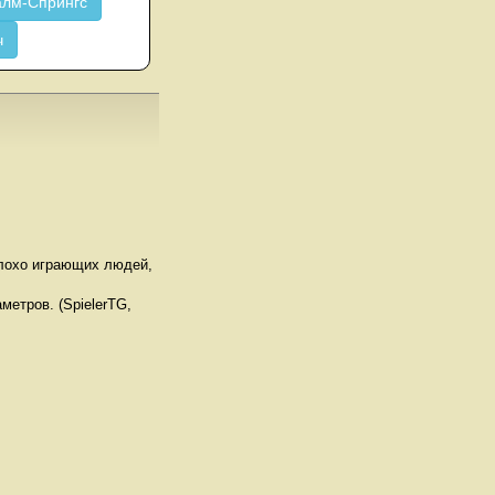
лм-Спрингс
ч
плохо играющих людей,
метров. (SpielerTG,