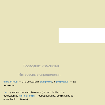
Последние Изменения
Интересные определения:
Фикрайтеры
— это создатели
фанфиков
, а
фикридеры
— их
читатели.
Батл
у хиппи означает бутылка (от англ. bottle), а в
субкультуре
хип-хоп
батл
— соревнование, состязание (от
англ. battle — битва).