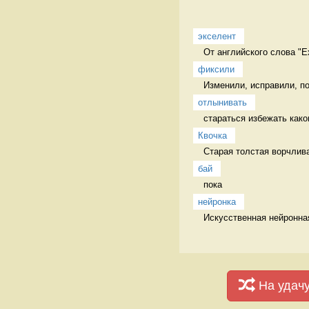
экселент
От английского слова "Ex
фиксили
Изменили, исправили, п
отлынивать
стараться избежать каког
Квочка
Старая толстая ворчлива
бай
пока 
нейронка
Искусственная нейронная
На удач