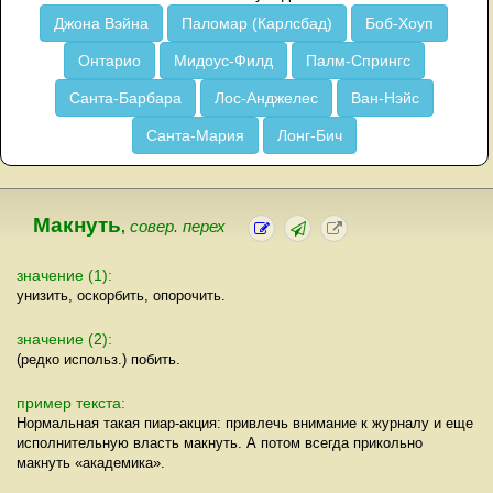
Джона Вэйна
Паломар (Карлсбад)
Боб-Хоуп
Онтарио
Мидоус-Филд
Палм-Спрингс
Санта-Барбара
Лос-Анджелес
Ван-Нэйс
Санта-Мария
Лонг-Бич
Макнуть
,
совер. перех
значение (1):
унизить, оскорбить, опорочить.
значение (2):
(редко использ.) побить.
пример текста:
Нормальная такая пиар-акция: привлечь внимание к журналу и еще
исполнительную власть макнуть. А потом всегда прикольно
макнуть «академика».