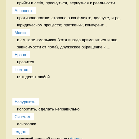
прийти в себя, проснуться, вернуться к реальности 
Аппонент
противоположная сторона в конфликте, диспуте, игре, 
юридическом процессе; противник, конкурент...
Масик
в смысле «мальчик» (хотя иногда применяться и вне 
зависимости от пола), дружеское обращение к ...
Нрава
нравится 
Полтос
пятьдесят любой 
Напуршить
испортить, сделать неправильно   
Синегал
алкоголик 
елдак
мужской половой орган, см 
фалос