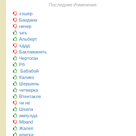
Последние Изменения
хэшер
Бандана
ничер
ъеъ
Альберт
хддд
Баклажанить
Чертоган
Рб
Бабабой
Калико
Шершень
четверка
Втентакле
чи не
Шкила
ампулда
Mband
Жалеп
илитка