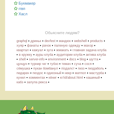
Букмакер
ггвп
Хасл
Обьясните людям?
graphql
•
дриньк
•
devfest
•
мандюк
•
webshell
•
products
•
хуяр
•
фанаты
•
рачок
•
паленую одежду
•
махор
•
квартал
•
кажуал
•
зуга
•
жмакать
•
главная задача клуба
•
в кружку
•
ауры клуба
•
аудитории клуба
•
актива клуба
•
shell
•
server-info
•
environment
•
docs
•
blog
•
шутта
•
цунцун
•
турнир чкг
•
тубзо
•
темач
•
суча
•
сося
•
сёмушка
•
пукан бомбанул
•
піздалєт
•
пизз
•
пиздаболь
•
пидарач
•
пездос
•
одиозный
•
некр
•
матпол
•
мастурба
•
кунил
•
комментах
•
кёниг
•
кг/id/about.html
•
кашиный
•
кабэ
•
залупа рекса
•