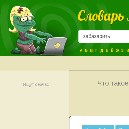
Словарь
А
Б
В
Г
Д
Е
Ё
Ж
З
И
Что тако
Ищут сейчас