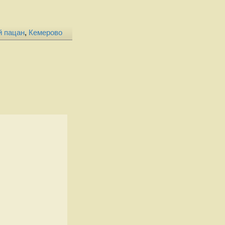
й пацан
,
Кемерово