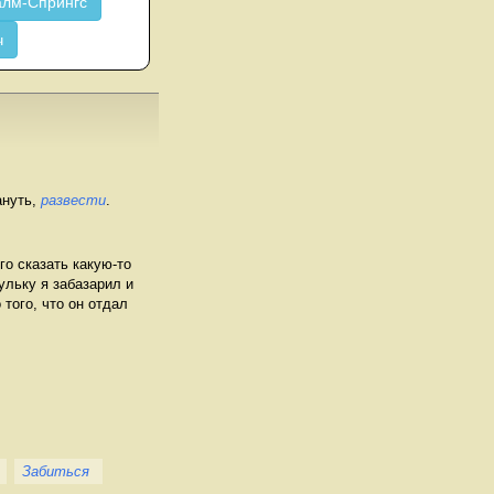
лм-Спрингс
ч
ануть,
развести
.
го сказать какую-то
ульку я забазарил и
 того, что он отдал
Забиться