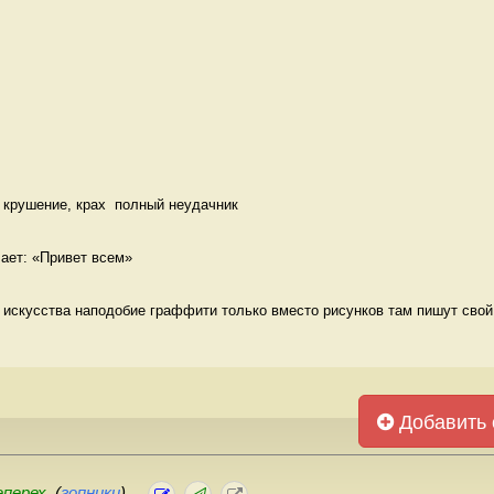
 крушение, крах  полный неудачник
чает: «Привет всем» 
о искусства наподобие граффити только вместо рисунков там пишут свой 
Добавить 
еперех.
(
гопники
)