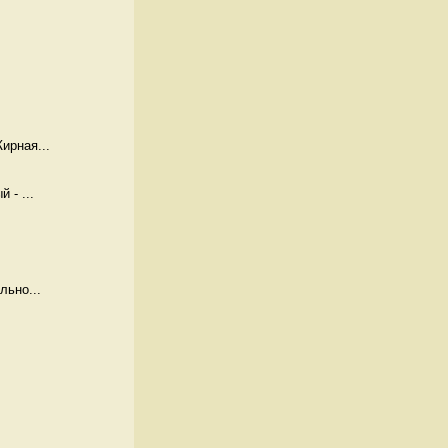
ирная...
 - ...
льно...