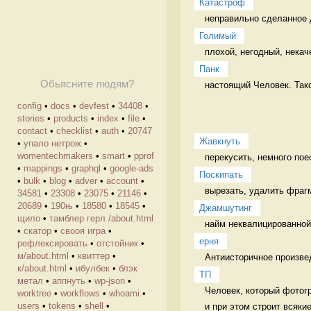
Катастроф
неправильно сделанное 
Голимый
плохой, негодный, некач
Панк
Обьясните людям?
настоящий Человек. Тако
config
•
docs
•
devfest
•
34408
•
stories
•
products
•
index
•
file
•
contact
•
checklist
•
auth
•
20747
Жавкнуть
•
упало нетрож
•
womentechmakers
•
smart
•
pprof
перекусить, немного пое
•
mappings
•
graphql
•
google-ads
Поскипать
•
bulk
•
blog
•
adver
•
account
•
34581
•
23308
•
23075
•
21146
•
20689
•
190њ
•
18580
•
18545
•
Джамшутинг
щило
•
тамблер герл /about.html
найм неквалицированной 
•
скатор
•
свооя игра
•
ерня
рефлексировать
•
отстойник
•
м/about.html
•
квиттер
•
Антиисторичное произве
к/about.html
•
ибулбек
•
блэк
ТП
метал
•
аппнуть
•
wp-json
•
Человек, который фотогр
worktree
•
workflows
•
whoami
•
users
•
tokens
•
shell
•
и при этом строит всякие