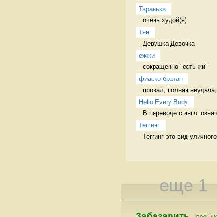
Таранька
очень худой(я) 
Тян
Девушка Девочка
ежжи
сокращенно "есть жи" 
фиаско братан
провал, полная неудача,
Hello Every Body
В переводе с англ. озна
Теггинг
Теггинг-это вид уличног
еще 1
Забазарить
сов. н
,