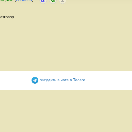
азговор.
обсудить в чате в Телеге