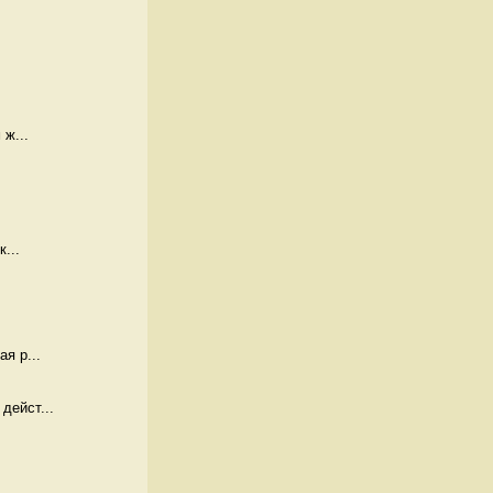
 ж...
...
я р...
дейст...