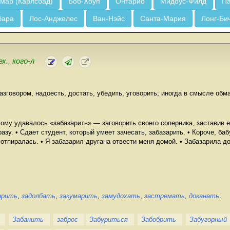
мар (Карлсбад)
Боб-Хоуп
Онтарио
Мидоус-Филд
Па
бара
Лос-Анджелес
Ван-Нэйс
Санта-Мария
Лонг-Би
ех., кого-л
азговором, надоесть, достать, убедить, уговорить; иногда в смысле обм
ому удавалось «забазарить» — заговорить своего соперника, заставив е
у. • Сдает студент, который умеет зачесать, забазарить. • Короче, баб
отпиралась. • Я забазарил другана отвести меня домой. • Забазарила до
арить
,
задолбать
,
закумарить
,
замудохать
,
застремать
,
доканать
.
Забанить
заброс
Забуриться
Забобрить
Забугорный