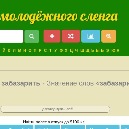
 молодёжного сленга
Й
К
Л
М
Н
О
П
Р
С
Т
У
Ф
Х
Ц
Ч
Ш
Щ
Ъ
Ы
Ь
Э
Ю
Я
е
забазарить
- Значение слов «
забазар
развернуть всё
Найти полет в отпуск до $100 из: