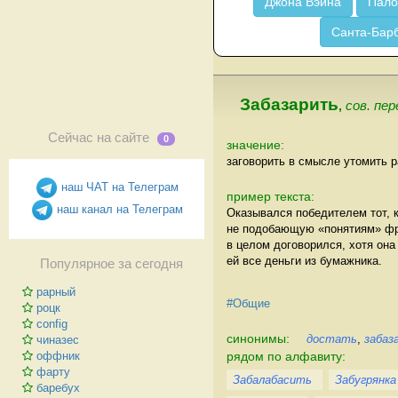
Джона Вэйна
Пало
Санта-Бар
Забазарить
,
сов. пер
Сейчас на сайте
0
значение:
заговорить в смысле утомить р
наш ЧАТ на Телеграм
пример текста:
наш канал на Телеграм
Оказывался победителем тот, к
не подобающую «понятиям» фраз
в целом договорился, хотя она 
ей все деньги из бумажника.
Популярное за сегодня
рарный
#Общие
роцк
config
синонимы:
достать
,
забаз
чиназес
рядом по алфавиту:
оффник
фарту
Забалабасить
Забугрянка
баребух