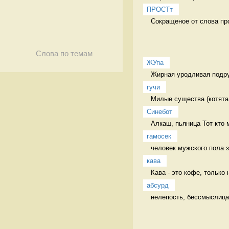
ПРОСТт
Сокращеное от слова пр
Слова по темам
ЖУпа
Жирная уродливая подру
гучи
Милые существа (котята,
Синебот
Алкаш, пьяница Тот кто 
гамосек
человек мужского пола з
кава
Кава - это кофе, только 
абсурд
нелепость, бессмыслица