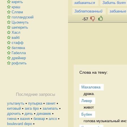
кирять
забиваться
Забить болт
краш
Заблатованный
забивные
Слпвм
голландский
-57
Цьомнуть
шиперить
Хасл
вайб
стафф
батявка
Габелла
дрейнер
рофлить
Слова на тему:
Махаловка
драка.  
Последние запросы
Ливер
ультануть
•
пупырка
•
овнит
•
живот 
китовый
•
зига бро
•
залипать
•
дрочить
•
дичь
•
динамик
•
Бубен
гиена
•
вазня
•
бизвар
•
алсо
•
голова музыкальный инс
boulevard depo
•