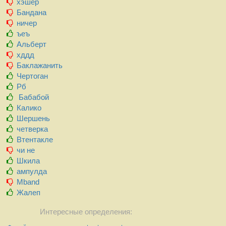
хэшер
Бандана
ничер
ъеъ
Альберт
хддд
Баклажанить
Чертоган
Рб
Бабабой
Калико
Шершень
четверка
Втентакле
чи не
Шкила
ампулда
Mband
Жалеп
Интересные определения: