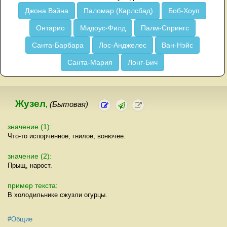
Джона Вэйна
Паломар (Карлсбад)
Боб-Хоуп
Онтарио
Мидоус-Филд
Палм-Спрингс
Санта-Барбара
Лос-Анджелес
Ван-Нэйс
Санта-Мария
Лонг-Бич
Жузел
,
(Бытовая)
значение (1):
Что-то испорченное, гнилое, вонючее.
значение (2):
Прыщ, нарост.
пример текста:
В холодильнике сжузли огурцы.
#Общие