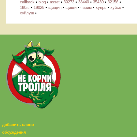
callback
•
blog
•
asset
•
39273
•
38440
•
35430
•
32156
•
190њ
•
19029
•
щищин
•
щищи
•
чирим
•
хуярь
•
хуйсо
•
хуйлуш
•
добавить слово
обсуждения