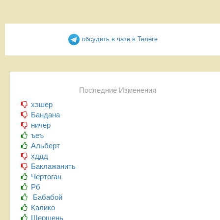
обсудить в чате в Телеге
Последние Изменения
хэшер
Бандана
ничер
ъеъ
Альберт
хддд
Баклажанить
Чертоган
Рб
Бабабой
Калико
Шершень