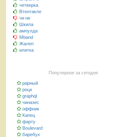
четверка
Втентакле
чи не
Шкила
ампулда
Mband
Жалеп
илитка
Популярное за сегодня
рарный
роцк
graphql
чиназес
оффник
Капец
фарту
Boulevard
баребух