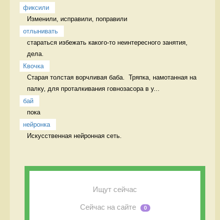
фиксили
Изменили, исправили, поправили 
отлынивать
стараться избежать какого-то неинтересного занятия, 
дела.  
Квочка
Старая толстая ворчливая баба.  Тряпка, намотанная на 
палку, для проталкивания говнозасора в у...
бай
пока 
нейронка
Искусственная нейронная сеть. 
Ищут сейчас
Сейчас на сайте
0