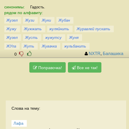
синонимы:
Гадость.
рядом по алфавиту:
Жузел
Жузи
Жуки
Жубан
Жужу
Жужжать
жуляйнить
Журавлей пускать
Жузел
Жусть
жужутсу
Жуня
ЖУпа
Жуть
Жувачка
жульбанить
NXTR
,
Балашиха
0
Поправочка!
Все не так!
Слова на тему:
Лафа