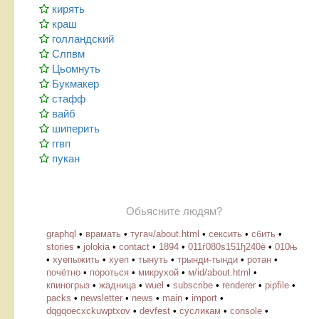
кирять
краш
голландский
Слпвм
Цьомнуть
Букмакер
стафф
вайб
шиперить
ггвп
пукан
Обьясните людям?
graphql
•
врамать
•
тугач/about.html
•
сексить
•
сбить
•
stories
•
jolokia
•
contact
•
1894
•
011ѓ080ѕ151ђ240ё
•
010њ
•
хуепыжить
•
хуеп
•
тынуть
•
трынди-тынди
•
ротан
•
почётно
•
пороться
•
микрухой
•
м/id/about.html
•
кпиногрыз
•
жадница
•
wuel
•
subscribe
•
renderer
•
pipfile
•
packs
•
newsletter
•
news
•
main
•
import
•
dqgqoecxckuwptxov
•
devfest
•
cусликам
•
console
•