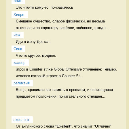
лайк
Это что-то кому-то  понравилось 
Хивря
Смешное существо, слабое физически, но весьма 
активное и по характеру весёлое, забавное, шкодл...
ивж
Иди в жопу Достал
Сицк
Что-то крутое, модное.  
каэсер
игрок в Counter strike Global Offensive Уточнение: Геймер, 
человек который играет в Counter-St...
реликвия
Вещь, хранимая как память о прошлом, и являющаяся 
предметом поклонения, почитательного отношен...
экселент
От английского слова "Exellent", что значит "Отлично" 