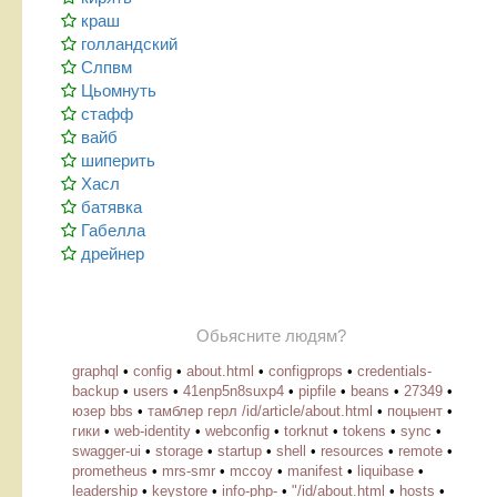
краш
голландский
Слпвм
Цьомнуть
стафф
вайб
шиперить
Хасл
батявка
Габелла
дрейнер
Обьясните людям?
graphql
•
config
•
about.html
•
configprops
•
credentials-
backup
•
users
•
41enp5n8suxp4
•
pipfile
•
beans
•
27349
•
юзер bbs
•
тамблер герл /id/article/about.html
•
поцыент
•
гики
•
web-identity
•
webconfig
•
torknut
•
tokens
•
sync
•
swagger-ui
•
storage
•
startup
•
shell
•
resources
•
remote
•
prometheus
•
mrs-smr
•
mccoy
•
manifest
•
liquibase
•
leadership
•
keystore
•
info-php-
•
"/id/about.html
•
hosts
•