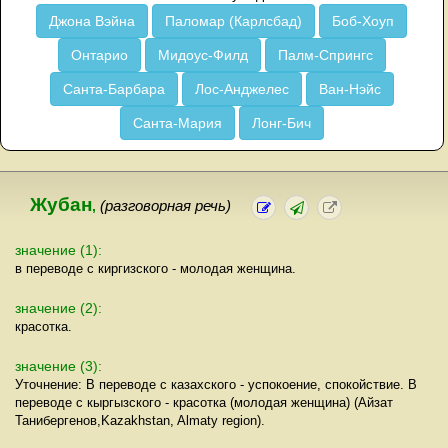
Джона Вэйна
Паломар (Карлсбад)
Боб-Хоуп
Онтарио
Мидоус-Филд
Палм-Спрингс
Санта-Барбара
Лос-Анджелес
Ван-Нэйс
Санта-Мария
Лонг-Бич
Жубан
,
(разговорная речь)
значение (1):
в переводе с киргизского - молодая женщина.
значение (2):
красотка.
значение (3):
Уточнение: В переводе с казахского - успокоение, спокойствие. В
переводе с кыргызского - красотка (молодая женщина) (Айзат
Танибергенов,Kazakhstan, Almaty region).