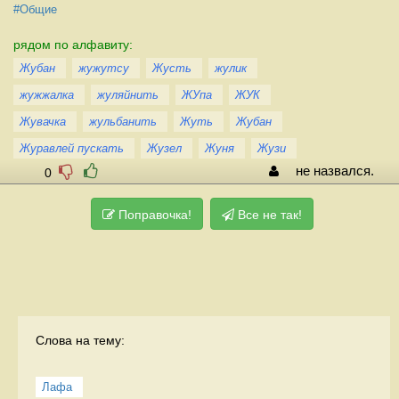
#Общие
рядом по алфавиту:
Жубан
жужутсу
Жусть
жулик
жужжалка
жуляйнить
ЖУпа
ЖУК
Жувачка
жульбанить
Жуть
Жубан
Журавлей пускать
Жузел
Жуня
Жузи
не назвался.
0
Поправочка!
Все не так!
Слова на тему:
Лафа