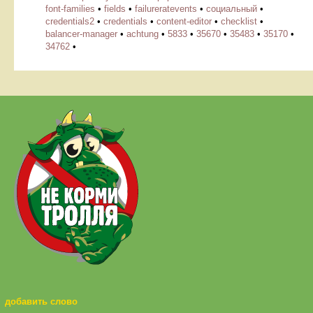
font-families
•
fields
•
failureratevents
•
cоциальный
•
credentials2
•
credentials
•
content-editor
•
checklist
•
balancer-manager
•
achtung
•
5833
•
35670
•
35483
•
35170
•
34762
•
добавить слово