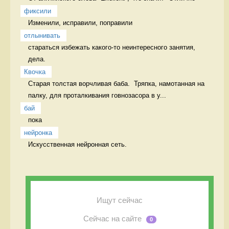
фиксили
Изменили, исправили, поправили 
отлынивать
стараться избежать какого-то неинтересного занятия, 
дела.  
Квочка
Старая толстая ворчливая баба.  Тряпка, намотанная на 
палку, для проталкивания говнозасора в у...
бай
пока 
нейронка
Искусственная нейронная сеть. 
Ищут сейчас
Сейчас на сайте
0