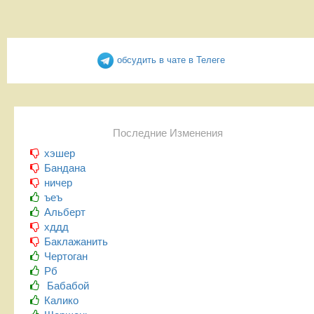
обсудить в чате в Телеге
Последние Изменения
хэшер
Бандана
ничер
ъеъ
Альберт
хддд
Баклажанить
Чертоган
Рб
Бабабой
Калико