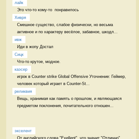
лайк
Это что-то кому-то  понравилось 
Хивря
Смешное существо, слабое физически, но весьма 
активное и по характеру весёлое, забавное, шкодл...
ивж
Иди в жопу Достал
Сицк
Что-то крутое, модное.  
каэсер
игрок в Counter strike Global Offensive Уточнение: Геймер, 
человек который играет в Counter-St...
реликвия
Вещь, хранимая как память о прошлом, и являющаяся 
предметом поклонения, почитательного отношен...
экселент
От английского слова "Exellent", что значит "Отлично" 