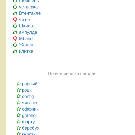
Шершень
четверка
Втентакле
чи не
Шкила
ампулда
Mband
Жалеп
илитка
Популярное за сегодня
рарный
роцк
config
чиназес
оффник
graphql
фарту
баребух
кирять