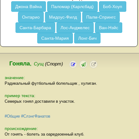
Джона Вэйна
Паломар (Карлсбад)
Боб-Хоуп
Онтарио
Мидоус-Филд
Палм-Спрингс
Санта-Барбара
Лос-Анджелес
Ван-Нэйс
Санта-Мария
Лонг-Бич
Гоняла
,
Сущ
(Спорт)
значение:
Радикальный футбольный болельщик , хулиган.
пример текста:
Семерых гонял доставили в участок.
#Общие
#СлэнгФанатов
происхождение:
От гонять - болеть за оаредеоенный клуб.