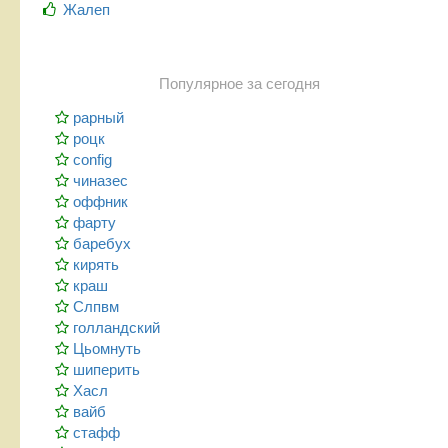
Жалеп
Популярное за сегодня
рарный
роцк
config
чиназес
оффник
фарту
баребух
кирять
краш
Слпвм
голландский
Цьомнуть
шиперить
Хасл
вайб
стафф