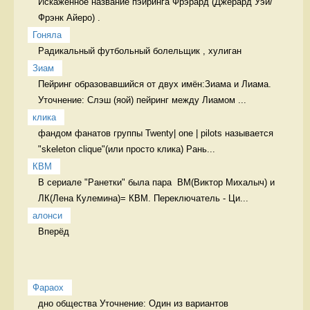
Искаженное название пэйринга Фрэрард (Джерард Уэй/
Фрэнк Айеро) . 
Гоняла
Радикальный футбольный болельщик , хулиган 
Зиам
Пейринг образовавшийся от двух имён:Зиама и Лиама. 
Уточнение: Слэш (яой) пейринг между Лиамом ...
клика
фандом фанатов группы Twenty| one | pilots называется 
"skeleton clique"(или просто клика) Рань...
КВМ
В сериале "Ранетки" была пара  ВМ(Виктор Михалыч) и 
ЛК(Лена Кулемина)= КВМ. Переключатель - Ци...
алонси
Вперёд  
Фараох
дно общества Уточнение: Один из вариантов 