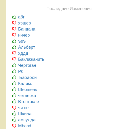
Последние Изменения
абг
хэшер
Бандана
ничер
ъеъ
Альберт
хддд
Баклажанить
Чертоган
Рб
Бабабой
Калико
Шершень
четверка
Втентакле
чи не
Шкила
ампулда
Mband