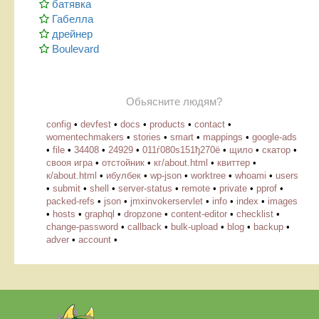
батявка
Габелла
дрейнер
Boulevard
Обьясните людям?
config
•
devfest
•
docs
•
products
•
contact
•
womentechmakers
•
stories
•
smart
•
mappings
•
google-ads
•
file
•
34408
•
24929
•
011ѓ080ѕ151ђ270ё
•
щило
•
скатор
•
свооя игра
•
отстойник
•
кг/about.html
•
квиттер
•
к/about.html
•
ибулбек
•
wp-json
•
worktree
•
whoami
•
users
•
submit
•
shell
•
server-status
•
remote
•
private
•
pprof
•
packed-refs
•
json
•
jmxinvokerservlet
•
info
•
index
•
images
•
hosts
•
graphql
•
dropzone
•
content-editor
•
checklist
•
change-password
•
callback
•
bulk-upload
•
blog
•
backup
•
adver
•
account
•