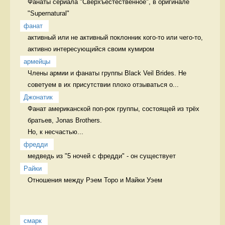
Фанаты сериала "Сверхъестественное", в оригинале 
"Supernatural" 
фанат
активный или не активный поклонник кого-то или чего-то, 
активно интересующийся своим кумиром 
армейцы
Члены армии и фанаты группы Black Veil Brides. Не 
советуем в их присутствии плохо отзываться о...
Джонатик
Фанат американской поп-рок группы, состоящей из трёх 
братьев, Jonas Brothers.

Но, к несчастью...
фредди
медведь из "5 ночей с фредди" - он существует 
Райки
Отношения между Рэем Торо и Майки Уэем  
смарк