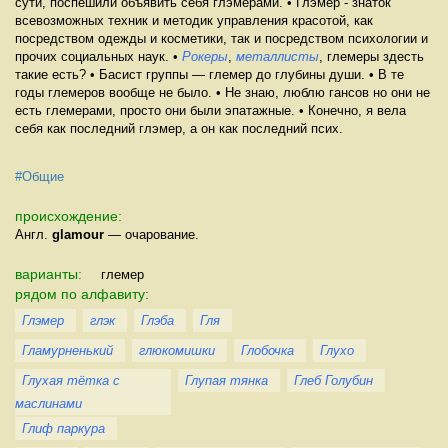
сути, поспешили объявить себя глэмерами. • Глэмер - знаток
всевозможных техник и методик управления красотой, как
посредством одежды и косметики, так и посредством психологии и
прочих социальных наук. •
Рокеры
,
металлисты
, глемеры здесть
такие есть? • Басист группы — глемер до глубины души. • В те
годы глемеров вообще не было. • Не знаю, люблю гансов но они не
есть глемерами, просто они были эпатажные. • Конечно, я вела
себя как последний глэмер, а он как последний псих.
#Общие
происхождение:
Англ.
glamour
— очарование.
варианты:
глемер
рядом по алфавиту:
Глэмер
глэк
Глэба
Гля
Гламурненький
глюкомишки
Глобочка
Глухо
Глухая тётка с
Глупая тянка
Глеб Голубин
маслинами
Глиф паркура