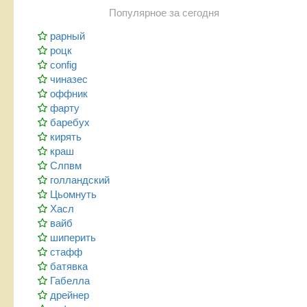
Популярное за сегодня
рарный
роцк
config
чиназес
оффник
фарту
баребух
кирять
краш
Слпвм
голландский
Цьомнуть
Хасл
вайб
шиперить
стафф
батявка
Габелла
дрейнер