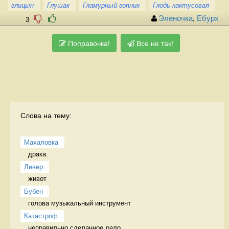
глицын
Глушак
Гламурный гопник
Глодь кактусовая
Эленочка
,
Ебурх
3
Поправочка!
Все не так!
Слова на тему:
Махаловка
драка.  
Ливер
живот 
Бубен
голова музыкальный инструмент
Катастроф
неправильно сделанное дело 