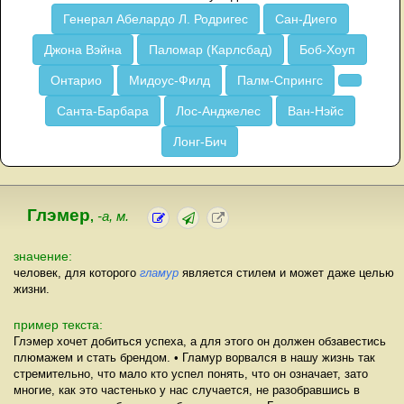
Генерал Абелардо Л. Родригес
Сан-Диего
Джона Вэйна
Паломар (Карлсбад)
Боб-Хоуп
Онтарио
Мидоус-Филд
Палм-Спрингс
Санта-Барбара
Лос-Анджелес
Ван-Нэйс
Лонг-Бич
Глэмер
,
-а, м.
значение:
человек, для которого
гламур
является стилем и может даже целью
жизни.
пример текста:
Глэмер хочет добиться успеха, а для этого он должен обзавестись
плюмажем и стать брендом. • Гламур ворвался в нашу жизнь так
стремительно, что мало кто успел понять, что он означает, зато
многие, как это частенько у нас случается, не разобравшись в