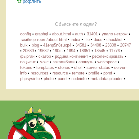
рофлить
Обьясните людям?
config
•
graphql
•
about.html
•
auth
•
31401
•
упало нетрож
•
тамблер герл /about.html
•
index
•
file
•
docs
•
checklist
•
bulk
•
blog
•
41enp5n8suxp4
•
34581
•
34408
•
23308
•
20747
•
20689
•
19632
•
190њ
•
1894
•
18651
•
18545
•
11776
•
фырган
•
скатор
•
родина континент
•
рефлексировать
•
поцыент
•
мокс
•
закалибали
•
аппнуть
•
workspace
•
tokens
•
templates
•
stories
•
shell
•
server-status
•
server-
info
•
resources
•
resource
•
remote
•
profile
•
pprof
•
phpsysinfo
•
photo
•
panel
•
nodeinfo
•
metadatauploader
•