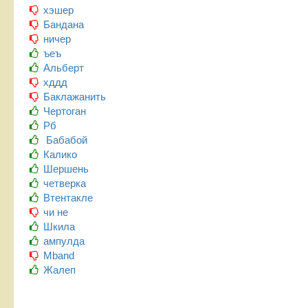
хэшер
Бандана
ничер
ъеъ
Альберт
хддд
Баклажанить
Чертоган
Рб
Бабабой
Калико
Шершень
четверка
Втентакле
чи не
Шкила
ампулда
Mband
Жалеп