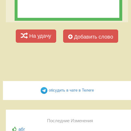
На удачу
Добавить слово
обсудить в чате в Телеге
Последние Изменения
абг