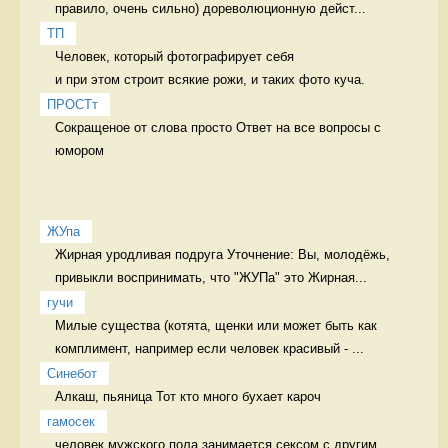
правило, очень сильно) дореволюционную дейст...
ТП
Человек, который фотографирует себя 

и при этом строит всякие рожи, и таких фото куча. 
ПРОСТт
Сокращеное от слова просто Ответ на все вопросы с 
юмором
ЖУпа
Жирная уродливая подруга Уточнение: Вы, молодёжь, 
привыкли воспринимать, что "ЖУПа" это Жирная...
гучи
Милые существа (котята, щенки или может быть как 
комплимент, например если человек красивый - ...
Синебот
Алкаш, пьяница Тот кто много бухает кароч
гамосек
человек мужского пола занимается сексом с другим 