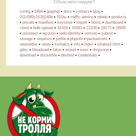
Обьясните людям?
config
•
1894
•
graphql
•
docs
•
contact
•
blog
•
011ѓ080ѕ151ђ240ё
•
010њ
•
traffic-advice
•
rdweb
•
products
•
private
•
manifest
•
keystore
•
import
•
hosts
•
dashboard
•
client
•
bulk-upload
•
34324
•
26563
•
22208
•
19173
•
18505
•
опохмел
•
wp-json
•
web-identity
•
version
•
submit
•
storage
•
requests
•
pipfile
•
phpinfo
•
packed-refs
•
newsletter
•
news
•
kontakts
•
info
•
index
•
id/about.html
•
gdsc
•
fileupload
•
false
•
export
•
exec
•
dropzone
•
download
•
dockerfile
•
devfest
•
credentials
•