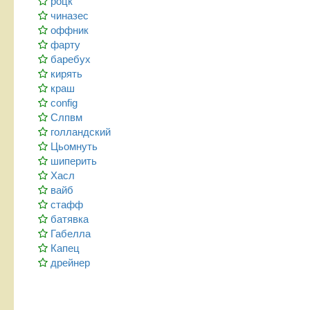
роцк
чиназес
оффник
фарту
баребух
кирять
краш
config
Слпвм
голландский
Цьомнуть
шиперить
Хасл
вайб
стафф
батявка
Габелла
Капец
дрейнер