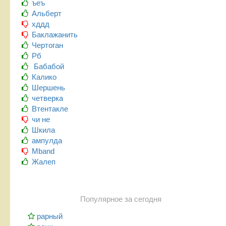
ъеъ
Альберт
хддд
Баклажанить
Чертоган
Рб
Бабабой
Калико
Шершень
четверка
Втентакле
чи не
Шкила
ампулда
Mband
Жалеп
Популярное за сегодня
рарный