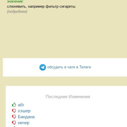
значение:
слюнявить, например фильтр сигареты.
(подробнее)
обсудить в чате в Телеге
Последние Изменения
абг
хэшер
Бандана
ничер