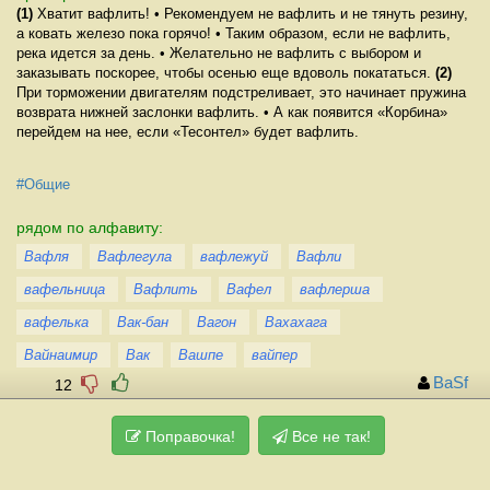
(1)
Хватит вафлить! • Рекомендуем не вафлить и не тянуть резину,
а ковать железо пока горячо! • Таким образом, если не вафлить,
река идется за день. • Желательно не вафлить с выбором и
заказывать поскорее, чтобы осенью еще вдоволь покататься.
(2)
При торможении двигателям подстреливает, это начинает пружина
возврата нижней заслонки вафлить. • А как появится «Корбина»
перейдем на нее, если «Тесонтел» будет вафлить.
#Общие
рядом по алфавиту:
Вафля
Вафлегула
вафлежуй
Вафли
вафельница
Вафлить
Вафел
вафлерша
вафелька
Вак-бан
Вагон
Вахахага
Вайнаимир
Вак
Вашпе
вайпер
BaSf
12
Поправочка!
Все не так!