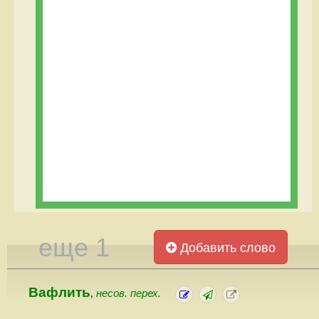
еще 1
Добавить слово
Вафлить
несов. перех.
,