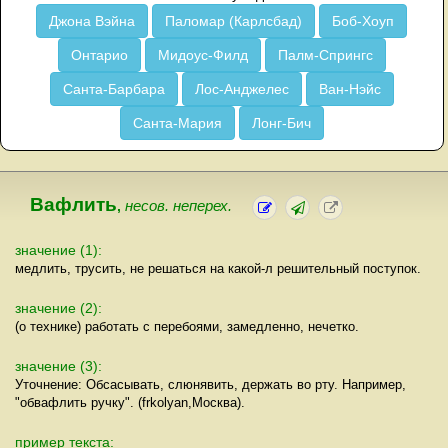
Джона Вэйна
Паломар (Карлсбад)
Боб-Хоуп
Онтарио
Мидоус-Филд
Палм-Спрингс
Санта-Барбара
Лос-Анджелес
Ван-Нэйс
Санта-Мария
Лонг-Бич
Вафлить
,
несов. неперех.
значение (1):
медлить, трусить, не решаться на какой-л решительный поступок.
значение (2):
(о технике) работать с перебоями, замедленно, нечетко.
значение (3):
Уточнение: Обсасывать, слюнявить, держать во рту. Например,
"обвафлить ручку". (frkolyan,Москва).
пример текста: