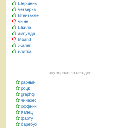
Шершень
четверка
Втентакле
чи не
Шкила
ампулда
Mband
Жалеп
илитка
Популярное за сегодня
рарный
роцк
graphql
чиназес
оффник
Капец
фарту
баребух