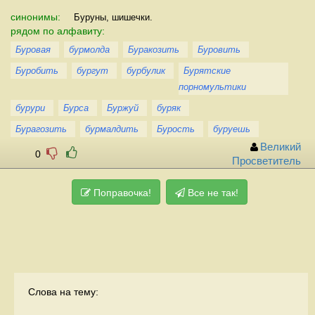
синонимы:
Буруны, шишечки.
рядом по алфавиту:
Буровая
бурмолда
Буракозить
Буровить
Буробить
бургут
бурбулик
Бурятские
порномультики
бурури
Бурса
Буржуй
буряк
Бурагозить
бурмалдить
Бурость
буруешь
Великий
0
Просветитель
Поправочка!
Все не так!
Слова на тему: