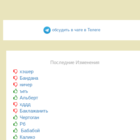
обсудить в чате в Телеге
Последние Изменения
хэшер
Бандана
ничер
ъеъ
Альберт
хддд
Баклажанить
Чертоган
Рб
Бабабой
Калико