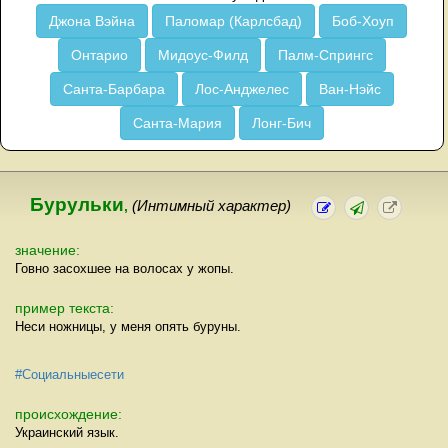
Джона Вэйна
Паломар (Карлсбад)
Боб-Хоуп
Онтарио
Мидоус-Филд
Палм-Спрингс
Санта-Барбара
Лос-Анджелес
Ван-Нэйс
Санта-Мария
Лонг-Бич
Бурульки
,
(Интимный характер)
значение:
Говно засохшее на волосах у жопы.
пример текста:
Неси ножницы, у меня опять буруны.
#Социальныесети
происхождение:
Украинский язык.