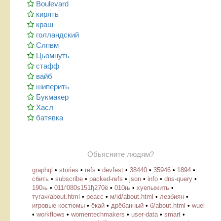
Boulevard
кирять
краш
голландский
Слпвм
Цьомнуть
стафф
вайб
шиперить
Букмакер
Хасл
батявка
Обьясните людям?
graphql
•
stories
•
refs
•
devfest
•
38440
•
35946
•
1894
•
сбить
•
subscribe
•
packed-refs
•
json
•
info
•
dns-query
•
190њ
•
011ѓ080ѕ151ђ270ё
•
010њ
•
хуепыжить
•
тугач/about.html
•
реасс
•
м/id/about.html
•
лезбиян
•
игровые костюмы
•
ёкай
•
дрёбанный
•
б/about.html
•
wuel
•
workflows
•
womentechmakers
•
user-data
•
smart
•