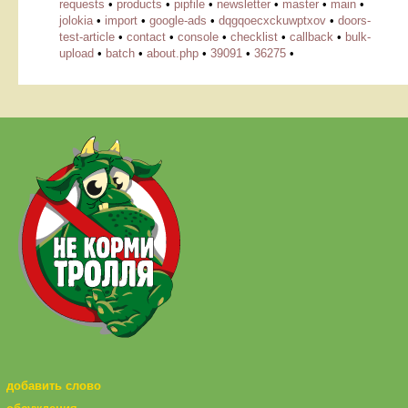
requests
•
products
•
pipfile
•
newsletter
•
master
•
main
•
jolokia
•
import
•
google-ads
•
dqgqoecxckuwptxov
•
doors-
test-article
•
contact
•
console
•
checklist
•
callback
•
bulk-
upload
•
batch
•
about.php
•
39091
•
36275
•
добавить слово