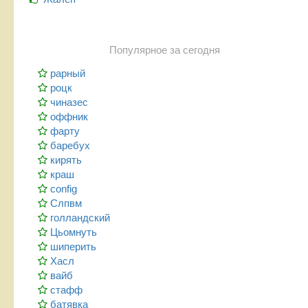
Популярное за сегодня
рарный
роцк
чиназес
оффник
фарту
баребух
кирять
краш
config
Слпвм
голландский
Цьомнуть
шиперить
Хасл
вайб
стафф
батявка