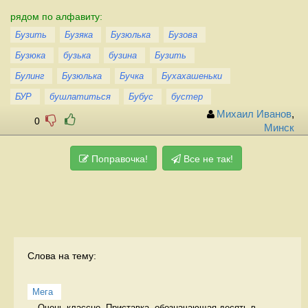
рядом по алфавиту:
Бузить
Бузяка
Бузюлька
Бузова
Бузюка
бузька
бузина
Бузить
Булинг
Бузюлька
Бучка
Бухахашеньки
БУР
бушлатиться
Бубус
бустер
Михаил Иванов
,
0
Минск
Поправочка!
Все не так!
Слова на тему:
Мега
Очень классно  Приставка, обозначающая десять в 