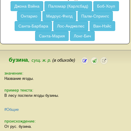
Джона Вэйна
Паломар (Карлсбад)
Боб-Хоуп
Онтарио
Мидоус-Филд
Палм-Спрингс
Санта-Барбара
Лос-Анджелес
Ван-Нэйс
Санта-Мария
Лонг-Бич
бузина
,
сущ. ж. р.
(в обиходе)
значение:
Название ягоды.
пример текста:
В лесу поспели ягоды бузины.
#Общие
происхождение:
От рус. бузина.