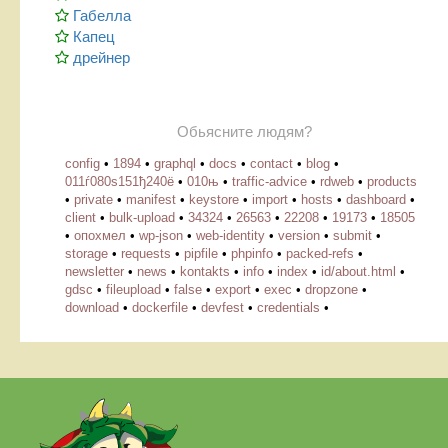
Габелла
Капец
дрейнер
Обьясните людям?
config
•
1894
•
graphql
•
docs
•
contact
•
blog
•
011ѓ080ѕ151ђ240ё
•
010њ
•
traffic-advice
•
rdweb
•
products
•
private
•
manifest
•
keystore
•
import
•
hosts
•
dashboard
•
client
•
bulk-upload
•
34324
•
26563
•
22208
•
19173
•
18505
•
опохмел
•
wp-json
•
web-identity
•
version
•
submit
•
storage
•
requests
•
pipfile
•
phpinfo
•
packed-refs
•
newsletter
•
news
•
kontakts
•
info
•
index
•
id/about.html
•
gdsc
•
fileupload
•
false
•
export
•
exec
•
dropzone
•
download
•
dockerfile
•
devfest
•
credentials
•