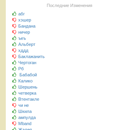
Последние Изменения
абг
хэшер
Бандана
ничер
ъеъ
Альберт
хддд
Баклажанить
Чертоган
Рб
Бабабой
Калико
Шершень
четверка
Втентакле
чи не
Шкила
ампулда
Mband
Жалеп