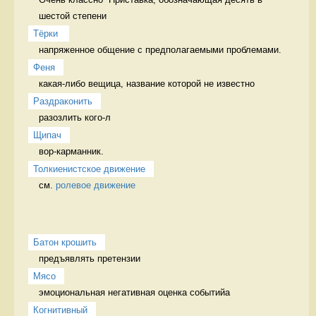
шестой степени
Тёрки 
напряженное общение с предполагаемыми проблемами. 
Феня
какая-либо вещица, название которой не известно 
Раздраконить
разозлить кого-л 
Щипач
вор-карманник. 
Толкиенистское движение
см. 
ролевое движение
Батон крошить
предъявлять претензии 
Мясо
эмоциональная негативная оценка событийа 
Когнитивный